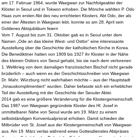
am 17. Februar 1964, wurde Waegwan zur Nachfolgeabtei der
Klöster in Seoul und in Tokwon erhoben. Die Mönche wählten P. Odo
Haas zum ersten Abt des neu errichteten Klosters. Abt Odo, der als
einer der Ältesten in Waegwan lebt, konnte so am 28. April sein
Goldenes Abtsjubiläum feiern
Vom 7. August bis zum 31. Oktober gab es in Seoul unter dem
Namen „Ode an das kleine West- und Osttor“ eine interessante
Ausstellung über die Geschichte der katholischen Kirche in Korea.
Die Benediktiner hatten von 1909 bis 1927 ihr Kloster in der Nähe
des kleinen Osttors von Seoul gehabt, bis sie nach dem verlorenen
1. Weltkrieg von dem damaligen französischen Bischof nicht gerade
brüderlich – auch wenn es der Geschichtsschreiber von Waegwan
Dr. Mahr, Würzburg nicht wahrhaben möchte – aus der Hauptstadt
„hinauskomplimentiert“ wurden. Daher befasste sich ein erheblicher
Teil der Ausstellung mit der Geschichte der Seouler Abtei.
2014 gab es eine größere Veränderung für die Klostergemeinschaft.
Das 1987 von Waegwan gegründete Kloster des Hl. Josef in
unmittelbarer Nähe von Seoul wurde am 19. März zu einem
selbstständigen Konventualpriorat erhoben. Damit schieden die
Mitbrüder von St. Josef aus der Klostergemeinschaft von Waegwan
aus. Am 19. März verlas während eines Gottesdienstes Abtpräses