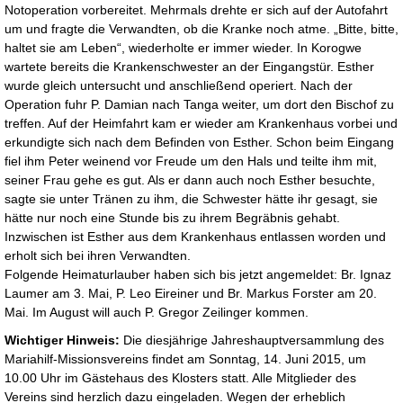
Notoperation vorbereitet. Mehrmals drehte er sich auf der Autofahrt
um und fragte die Verwandten, ob die Kranke noch atme. „Bitte, bitte,
haltet sie am Leben“, wiederholte er immer wieder. In Korogwe
wartete bereits die Krankenschwester an der Eingangstür. Esther
wurde gleich untersucht und anschließend operiert. Nach der
Operation fuhr P. Damian nach Tanga weiter, um dort den Bischof zu
treffen. Auf der Heimfahrt kam er wieder am Krankenhaus vorbei und
erkundigte sich nach dem Befinden von Esther. Schon beim Eingang
fiel ihm Peter weinend vor Freude um den Hals und teilte ihm mit,
seiner Frau gehe es gut. Als er dann auch noch Esther besuchte,
sagte sie unter Tränen zu ihm, die Schwester hätte ihr gesagt, sie
hätte nur noch eine Stunde bis zu ihrem Begräbnis gehabt.
Inzwischen ist Esther aus dem Krankenhaus entlassen worden und
erholt sich bei ihren Verwandten.
Folgende Heimaturlauber haben sich bis jetzt angemeldet: Br. Ignaz
Laumer am 3. Mai, P. Leo Eireiner und Br. Markus Forster am 20.
Mai. Im August will auch P. Gregor Zeilinger kommen.
Wichtiger Hinweis:
Die diesjährige Jahreshauptversammlung des
Mariahilf-Missionsvereins findet am Sonntag, 14. Juni 2015, um
10.00 Uhr im Gästehaus des Klosters statt. Alle Mitglieder des
Vereins sind herzlich dazu eingeladen. Wegen der erheblich