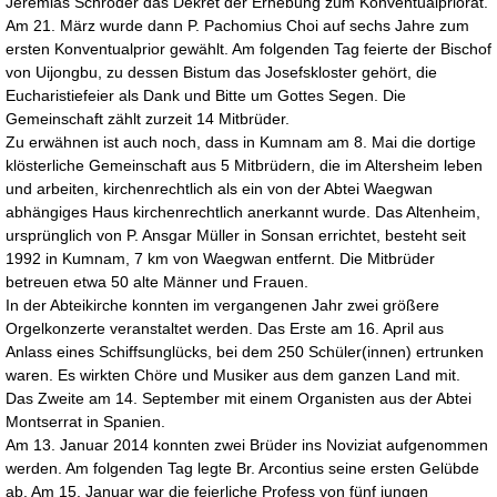
Jeremias Schröder das Dekret der Erhebung zum Konventualpriorat.
Am 21. März wurde dann P. Pachomius Choi auf sechs Jahre zum
ersten Konventualprior gewählt. Am folgenden Tag feierte der Bischof
von Uijongbu, zu dessen Bistum das Josefskloster gehört, die
Eucharistiefeier als Dank und Bitte um Gottes Segen. Die
Gemeinschaft zählt zurzeit 14 Mitbrüder.
Zu erwähnen ist auch noch, dass in Kumnam am 8. Mai die dortige
klösterliche Gemeinschaft aus 5 Mitbrüdern, die im Altersheim leben
und arbeiten, kirchenrechtlich als ein von der Abtei Waegwan
abhängiges Haus kirchenrechtlich anerkannt wurde. Das Altenheim,
ursprünglich von P. Ansgar Müller in Sonsan errichtet, besteht seit
1992 in Kumnam, 7 km von Waegwan entfernt. Die Mitbrüder
betreuen etwa 50 alte Männer und Frauen.
In der Abteikirche konnten im vergangenen Jahr zwei größere
Orgelkonzerte veranstaltet werden. Das Erste am 16. April aus
Anlass eines Schiffsunglücks, bei dem 250 Schüler(innen) ertrunken
waren. Es wirkten Chöre und Musiker aus dem ganzen Land mit.
Das Zweite am 14. September mit einem Organisten aus der Abtei
Montserrat in Spanien.
Am 13. Januar 2014 konnten zwei Brüder ins Noviziat aufgenommen
werden. Am folgenden Tag legte Br. Arcontius seine ersten Gelübde
ab. Am 15. Januar war die feierliche Profess von fünf jungen