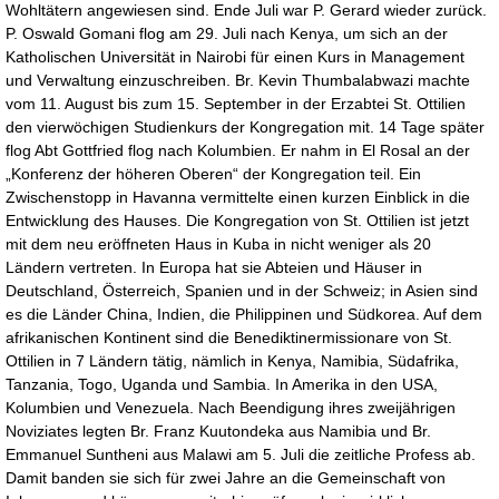
Wohltätern angewiesen sind. Ende Juli war P. Gerard wieder zurück.
P. Oswald Gomani flog am 29. Juli nach Kenya, um sich an der
Katholischen Universität in Nairobi für einen Kurs in Management
und Verwaltung einzuschreiben. Br. Kevin Thumbalabwazi machte
vom 11. August bis zum 15. September in der Erzabtei St. Ottilien
den vierwöchigen Studienkurs der Kongregation mit. 14 Tage später
flog Abt Gottfried flog nach Kolumbien. Er nahm in El Rosal an der
„Konferenz der höheren Oberen“ der Kongregation teil. Ein
Zwischenstopp in Havanna vermittelte einen kurzen Einblick in die
Entwicklung des Hauses. Die Kongregation von St. Ottilien ist jetzt
mit dem neu eröffneten Haus in Kuba in nicht weniger als 20
Ländern vertreten. In Europa hat sie Abteien und Häuser in
Deutschland, Österreich, Spanien und in der Schweiz; in Asien sind
es die Länder China, Indien, die Philippinen und Südkorea. Auf dem
afrikanischen Kontinent sind die Benediktinermissionare von St.
Ottilien in 7 Ländern tätig, nämlich in Kenya, Namibia, Südafrika,
Tanzania, Togo, Uganda und Sambia. In Amerika in den USA,
Kolumbien und Venezuela. Nach Beendigung ihres zweijährigen
Noviziates legten Br. Franz Kuutondeka aus Namibia und Br.
Emmanuel Suntheni aus Malawi am 5. Juli die zeitliche Profess ab.
Damit banden sie sich für zwei Jahre an die Gemeinschaft von