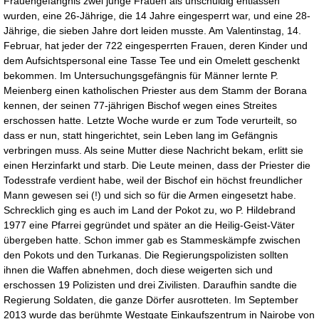
Frauengefängnis zwei junge Frauen als unschuldig entlassen
wurden, eine 26-Jährige, die 14 Jahre eingesperrt war, und eine 28-
Jährige, die sieben Jahre dort leiden musste. Am Valentinstag, 14.
Februar, hat jeder der 722 eingesperrten Frauen, deren Kinder und
dem Aufsichtspersonal eine Tasse Tee und ein Omelett geschenkt
bekommen. Im Untersuchungsgefängnis für Männer lernte P.
Meienberg einen katholischen Priester aus dem Stamm der Borana
kennen, der seinen 77-jährigen Bischof wegen eines Streites
erschossen hatte. Letzte Woche wurde er zum Tode verurteilt, so
dass er nun, statt hingerichtet, sein Leben lang im Gefängnis
verbringen muss. Als seine Mutter diese Nachricht bekam, erlitt sie
einen Herzinfarkt und starb. Die Leute meinen, dass der Priester die
Todesstrafe verdient habe, weil der Bischof ein höchst freundlicher
Mann gewesen sei (!) und sich so für die Armen eingesetzt habe.
Schrecklich ging es auch im Land der Pokot zu, wo P. Hildebrand
1977 eine Pfarrei gegründet und später an die Heilig-Geist-Väter
übergeben hatte. Schon immer gab es Stammeskämpfe zwischen
den Pokots und den Turkanas. Die Regierungspolizisten sollten
ihnen die Waffen abnehmen, doch diese weigerten sich und
erschossen 19 Polizisten und drei Zivilisten. Daraufhin sandte die
Regierung Soldaten, die ganze Dörfer ausrotteten. Im September
2013 wurde das berühmte Westgate Einkaufszentrum in Nairobe von