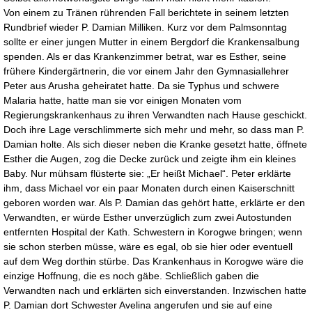
Von einem zu Tränen rührenden Fall berichtete in seinem letzten
Rundbrief wieder P. Damian Milliken. Kurz vor dem Palmsonntag
sollte er einer jungen Mutter in einem Bergdorf die Krankensalbung
spenden. Als er das Krankenzimmer betrat, war es Esther, seine
frühere Kindergärtnerin, die vor einem Jahr den Gymnasiallehrer
Peter aus Arusha geheiratet hatte. Da sie Typhus und schwere
Malaria hatte, hatte man sie vor einigen Monaten vom
Regierungskrankenhaus zu ihren Verwandten nach Hause geschickt.
Doch ihre Lage verschlimmerte sich mehr und mehr, so dass man P.
Damian holte. Als sich dieser neben die Kranke gesetzt hatte, öffnete
Esther die Augen, zog die Decke zurück und zeigte ihm ein kleines
Baby. Nur mühsam flüsterte sie: „Er heißt Michael“. Peter erklärte
ihm, dass Michael vor ein paar Monaten durch einen Kaiserschnitt
geboren worden war. Als P. Damian das gehört hatte, erklärte er den
Verwandten, er würde Esther unverzüglich zum zwei Autostunden
entfernten Hospital der Kath. Schwestern in Korogwe bringen; wenn
sie schon sterben müsse, wäre es egal, ob sie hier oder eventuell
auf dem Weg dorthin stürbe. Das Krankenhaus in Korogwe wäre die
einzige Hoffnung, die es noch gäbe. Schließlich gaben die
Verwandten nach und erklärten sich einverstanden. Inzwischen hatte
P. Damian dort Schwester Avelina angerufen und sie auf eine