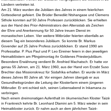
Ländern vertreten ist.
Am 21. März wurden die Jubiläen des Jahres in einem feierlichen
Gottesdienst gefeiert. Die Brüder Benedikt Ntshangase und Clemens
Sithole konnten auf 50 Jahre Professen zurückblicken. Sie erhielten
aus der Hand des Prior-Administrators den Altersstab als Zeichen
der Ehre und Anerkennung für 50 Jahre treuen Dienst im
monastischen Leben. Vier weitere Mitbrüder feierten ebenfalls an
diesem Tag ein besonderes Jubiläum. So konnte Br. Markus
Govender auf 25 Jahre Profess zurückblicken. Er stand 1990 am
Professaltar. P. Pius Paul und P. Leo Eireiner feiern in den jeweiligen
Heimatklöstern am Pfingstmontag ihr Goldenes Priesterjubiläum.
Besondere Erwähnung verdient Br. Ansfried Machatsch. Er hatte vor
genau 55 Jahren, am 21. März 1960, aus der Hand von Erzabt Suso
Brechter das Missionskreuz für Südafrika erhalten. Er wurde im März
dieses Jahres 80 Jahre alt. Vor einigen Jahren übergab er aus
Gesundheitsgründen die Leitung der Klosterfarm einem jüngeren
Mitbruder. Er ent-schied sich, seinen Lebensabend in Inkamana zu
verbringen.
Nach einem dreimonatigen Aufenthalt im ökumenischen Kloster Taizè
in Frankreich kehrte Br. Leonhard Dlamini am 5. März wieder in sein
Heimatkloster zurück. Er nahm auch an dem jährlichen Taizè-