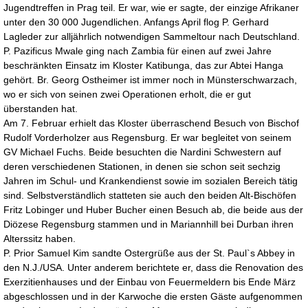
Jugendtreffen in Prag teil. Er war, wie er sagte, der einzige Afrikaner
unter den 30 000 Jugendlichen. Anfangs April flog P. Gerhard
Lagleder zur alljährlich notwendigen Sammeltour nach Deutschland.
P. Pazificus Mwale ging nach Zambia für einen auf zwei Jahre
beschränkten Einsatz im Kloster Katibunga, das zur Abtei Hanga
gehört. Br. Georg Ostheimer ist immer noch in Münsterschwarzach,
wo er sich von seinen zwei Operationen erholt, die er gut
überstanden hat.
Am 7. Februar erhielt das Kloster überraschend Besuch von Bischof
Rudolf Vorderholzer aus Regensburg. Er war begleitet von seinem
GV Michael Fuchs. Beide besuchten die Nardini Schwestern auf
deren verschiedenen Stationen, in denen sie schon seit sechzig
Jahren im Schul- und Krankendienst sowie im sozialen Bereich tätig
sind. Selbstverständlich statteten sie auch den beiden Alt-Bischöfen
Fritz Lobinger und Huber Bucher einen Besuch ab, die beide aus der
Diözese Regensburg stammen und in Mariannhill bei Durban ihren
Alterssitz haben.
P. Prior Samuel Kim sandte Ostergrüße aus der St. Paul`s Abbey in
den N.J./USA. Unter anderem berichtete er, dass die Renovation des
Exerzitienhauses und der Einbau von Feuermeldern bis Ende März
abgeschlossen und in der Karwoche die ersten Gäste aufgenommen