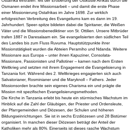
Ostafrika eintrafen. Mit der Eroberung der Ostküste Afrikas durch die
Osmanen endet ihre Missionsarbeit – und damit die erste Phase
einer Missionierung Ostafrikas im Jahre 1698. Zur wirklich
erfolgreichen Verbreitung des Evangeliums kam es dann im 19.
Jahrhundert. Speer-spitze bildeten dabei die Spiritaner, die Weißen
Väter und die Missionsbenediktiner von St. Ottilien. Unsere Mitbrüder
trafen 1887 in Daresalaam ein. Sie evangelisierten den südlichen Teil
des Landes bis zum Fluss Ruvuma. Hauptstützpunkte ihrer
Missionstätigkeit wurden die Abteien Peramiho und Ndanda. Weitere
Missionare aus Europa – unter ihnen Kapuziner, Consolata-
Missionare, Passionisten und Pallotiner – kamen nach dem Ersten
Weltkrieg und setzten mit ihrem Engagement die Evangelisierung in
Tanzania fort. Während des 2. Weltkrieges engagierten sich auch
Salvatorianer, Rosminianer und die Maryknoll – Fathers. Jeder
Missionsorden brachte sein eigenes Charisma ein und prägte die
Mission mit spezifischen Evangelisierungsmethoden.
Die Kirche in Tanzania erlebt bis heute ein stürmisches Wachstum im
Hinblick auf die Zahl der Gläubigen, der Priester und Ordensleute,
der Pfarrgemeinden und Diözesen, der Schulen und höheren
Bildungseinrichtungen. Sie ist in sechs Erzdiözesen und 28 Bistümer
organisiert. In manchen dieser Diözesen beträgt der Anteil der
Katholiken mehr als 80%. Einerseits ist dieses rasche Wachstum