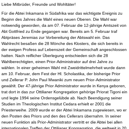
Liebe Mitbrüder, Freunde und Wohltäter!
Für die Abtei Inkamana in Südafrika war das wichtigste Ereignis zu
Beginn des Jahres die Wahl eines neuen Oberen. Die Wahl war
notwendig geworden, da am 07. Februar die 12-jährige Amtszeit von
Abt Gottfried zu Ende gegangen war. Bereits am 5. Februar traf
Abtpräses Jeremias zur Vorbereitung der Abtswahl ein. Das
Wahlrecht besaßen die 28 Mönche des Klosters, die sich bereits in
der ewigen Profess auf Lebenszeit der Gemeinschaft angeschlossen
hatten. Nach reiflicher Überlegung entschieden sich die 28
Wahlberechtigten, einen Prior-Administrator auf drei Jahre zu
wählen. In einer geheimen Wahl mit Zweidrittelmehrheit wurde dann
am 10. Februar, dem Fest der Hl. Scholastika, der bisherige Prior
und Zellerar P. John Paul Mwaniki zum neuen Prior-Administrator
gewählt. Der 47-jährige Prior Administrator wurde in Kenya geboren,
trat dort in das zur Ottilianer Kongregation gehörige Priorat Tigoni ein
und legte 1994 seine Ordensgelübde ab. Nach Beendigung seiner
Studien im Theologischen Institut Cedara erhielt er 2001 die
Priesterweihe. 2009 wurde er der Abtei Inkamana zugewiesen, wo er
den Posten des Priors und den des Cellerars übernahm. In seiner
neuen Funktion als Prior-Administrator vertritt er die Abtei bei allen
internationalen Treffen der Ottilianer Kongregation, die weltweit in 20