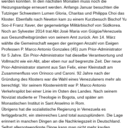
werden konnten. In den nächsten Monaten muss noch die
Heizungsanlage erneuert werden. Anfangs Januar besuchten die
Tutzinger Schwestern Lumen Gloria, Charitas und Philippa Choi das
Kloster. Ebenfalls nach Newton kam zu einem Kurzbesuch Bischof Yu
Soo-il Franz Xaver, der gegenwärtige Militärbischof von Südkorea.
Noch an Sylvester 2014 trat Abt Josè Maria von Güigüe/Venezuela
aus Gesundheitsgründen von seinem Amt zurück. Am 14. März
wählte die Gemeinschaft wegen der geringen Anzahl von Ewigen
Professen P. Marco Antonio Gonzales (45) zum Prior-Administrator
für 5 Jahre. Ein Prior-Administrator hat dieselbe Verantwortung und
Vollmacht wie ein Abt, aber eben nur auf begrenzte Zeit. Der neue
Prior-Administrator stammt aus San Felix, einer Kleinstadt am
Zusammenfluss von Orinoco und Caroni. 92 Jahre nach der
Gründung des Klosters war die Wahl eines Venezulaners mehr als
berechtigt. Vor seinem Klostereintritt war P. Marco Antonio
Verkehrspilot bei einer Linie im Osten des Landes. Nach seinem
Noviziat studierte er Theologie in Bogota, und später am
Monastischen Institut in Sant Anselmo in Rom.
Übrigens hat die sozialistische Regierung in Venezuela es
fertiggebracht, ein steinreiches Land total auszuplündern. Die Lage
erinnert in manchen Dingen an die Nachkriegszeit in Deutschland.
Selbst allernotwendigste Dinge kann man nicht mehr kaufen.