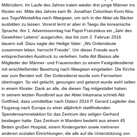
Mitbrüdern. Im Laufe des Jahres traten wieder drei junge Männer ins
Kloster ein. Mitte des Jahres kam Br. Jonathan Columban Komi Alou
aus Togo/Westafrika nach Waegwan, um sich in der Abtei als Bäcker
ausbilden zu lassen. Vorerst lernt er aber in Taegu die koreanische
Sprache. Am 1. Adventssonntag hat Papst Franziskus ein „Jahr des
Geweihten Lebens“ ausgerufen, das bis zum 2. Februar 2016
dauern soll. Dazu sagte der Heilige Vater: „Wo Ordensleute
zusammen leben, herrscht Freude“. Um dieser Freude auch
entsprechenden Ausdruck zu verleihen, hatte Abt Blasius alle
Mitglieder der Männer- und Frauenorden zu einem Festgottesdienst
mit anschließender Bewirtung nach Waegwan eingeladen. Die Kirche
war zum Bersten voll. Der Gottesdienst wurde vom Fernsehen
übertragen. So viel gelacht, gesungen und getanzt wurde wohl selten
in einem Kloster. Dank an alle, die diesen Tag mitgestaltet haben.
In seinem letzten Rundbrief aus der Abtei Inkamana schrieb Abt
Gottfried, dass unmittelbar nach Ostern 2014 P. Gerard Lagleder das
Flugzeug nach Europa zu einer alljährlich stattfindenden
Spendensammelaktion für das Zentrum des seligen Gerhard
bestiegen hatte. Das Zentrum in Mandeni besteht aus einem 45
Betten großen Hospital, einem Kindergarten sowie mehreren
anderen sozialen Einrichtungen, die alle auf die Unterstützung von