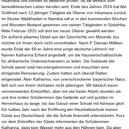
Inkamana und können so weiterhin prüfen, ob sie wirklich zum
benediktinischen Leben berufen sind. Ende des Jahres 2014 trat Abt
Gottfried nach 12-jähriger Tätigkeit als Oberer von Inkamana zurück.
Im Kloster Waldfrieden in Namibia will er in den kommenden Wochen
und Monaten Abstand gewinnen von seinen Tätigkeiten in Südafrika.
Mitte Februar 2015 soll dort ein neuer Oberer gewählt werden.
Ein äußerst pikantes Detail aus der Geschichte von Mazinde Juu
möchte ich Ihnen doch nicht vorenthalten. Nach P. Damian Milliken
wurde Ende der 60-er Jahre eine junge deutsche Lehrerin mit
Namen Katharina Erhard angestellt, um die Hauswirtschaftsschule
für afrikanische Ordensschwestern zu leiten. Die Gebäude der
Schule waren total heruntergekommen und brauchten eine
dringende Renovierung. Zudem hatten sich überall Ratten
eingenistet. Aber Katharina, von unerschrockener bayerischer Natur,
ließ sich von ihrem Vorhaben nicht abbringen. Mit faktisch kaum
nennenswerten Einkünften, aber mit viel harter Arbeit räumten sie
und ihre ersten Schülerinnen das Gelände auf und putzten im
Herrenhaus so lange, bis das Ganze einer Schule mit Adresse glich.
Ein halbes Jahr nach der Eröffnung der Haushaltsschule kamen
Gäste aus Deutschland, die die Schule finanziell unterstützten. Kurz
vor dem Eintreffen der Gäste informierten die Schülerinnen
Katharina, dass kein Wasser mehr aus den Hähnen kam. Da aber