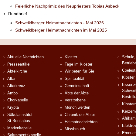
Feierliche Nachprimiz des Neupriesters Tobias Asbeck
Rundbrief
Schweiklberger Heimatnachrichten - Mai 2026
Schweiklberger Heimatnachrichten im Mai 2025
Aktuelle Nachrichten
Kloster
Schule,
Betrieb
Presseartikel
Tage im Kloster
Coelest
Abteikirche
Wir beten für Sie
Kloster
Altar
Spiritualität
Essenze
Altarkreuz
Gemeinschaft
Schweik
Ambo
Äbte der Abtei
Bestell
Chorkapelle
Verstorbene
Klosterg
Krypta
Mönch werden
Kerzenw
Säkularinstitut
Chronik der Abtei
Afrika
St.Bonifatius
Heimatnachrichten
Elektro
Marienkapelle
Missbrauch
Erneuer
Sakramentskapelle