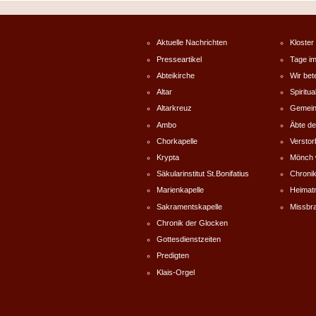
Aktuelle Nachrichten
Kloster
Presseartikel
Tage im
Abteikirche
Wir bet
Altar
Spiritual
Altarkreuz
Gemein
Ambo
Äbte de
Chorkapelle
Versto
Krypta
Mönch 
Säkularinstitut St.Bonifatius
Chronik
Marienkapelle
Heimat
Sakramentskapelle
Missbr
Chronik der Glocken
Gottesdienstzeiten
Predigten
Klais-Orgel