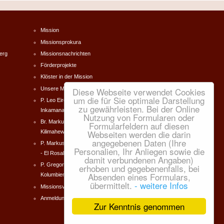
Mission
Missionsprokura
erg
Missionsnachrichten
Förderprojekte
Klöster in der Mission
Unsere Missionare
Diese Webseite verwendet Cookies
um die für Sie optimale Darstellung
P. Leo Eireiner Südafrika -
zu gewährleisten. Bei der Online
Inkamana
Nutzung von Formularen oder
Br. Markus Forster Tanzania -
Formularfeldern auf diesen
Webseiten werden die darin
Kilimahewa
angegebenen Daten (Ihre
P. Markus Dworschak Kolumbien
Personalien, Ihr Anliegen sowie die
- El Rosal
damit verbundenen Angaben)
P. Gregor Norbert Zeilinger
erhoben und gegebenenfalls, bei
Absenden eines Formulars,
Kolumbien - El Rosal
übermittelt.
- weitere Infos
Missionsverein e.V.
Anmeldung
Zur Kenntnis genommen