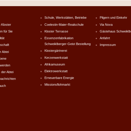
Schule, Werkstätten, Betriebe
Pilgern und Einkehr
 Kloster
Coelestin-Maier-Realschule
Via Nova
en für Sie
Kloster Terrasse
Gästehaus Schweiklb
ität
Essenzenfabrikation
Anfahrt
Schweiklberger-Geist Bestellung
schaft
Impressum
Klostergärtnerei
r Abtei
Kerzenwerkstatt
rbene
Afrikamuseum
werden
Elektrowerkstatt
 der Abtei
Erneuerbare Energie
nachrichten
Missionsflohmarkt
auch