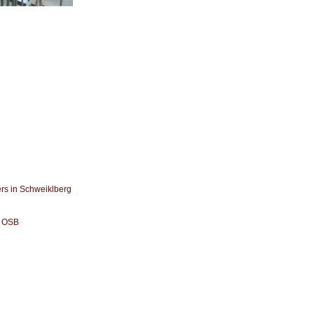
rs in Schweiklberg
l OSB