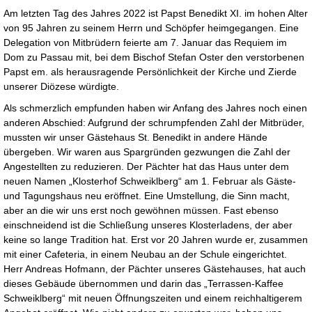
Am letzten Tag des Jahres 2022 ist Papst Benedikt XI. im hohen Alter
von 95 Jahren zu seinem Herrn und Schöpfer heimgegangen. Eine
Delegation von Mitbrüdern feierte am 7. Januar das Requiem im
Dom zu Passau mit, bei dem Bischof Stefan Oster den verstorbenen
Papst em. als herausragende Persönlichkeit der Kirche und Zierde
unserer Diözese würdigte.
Als schmerzlich empfunden haben wir Anfang des Jahres noch einen
anderen Abschied: Aufgrund der schrumpfenden Zahl der Mitbrüder,
mussten wir unser Gästehaus St. Benedikt in andere Hände
übergeben. Wir waren aus Spargründen gezwungen die Zahl der
Angestellten zu reduzieren. Der Pächter hat das Haus unter dem
neuen Namen „Klosterhof Schweiklberg“ am 1. Februar als Gäste-
und Tagungshaus neu eröffnet. Eine Umstellung, die Sinn macht,
aber an die wir uns erst noch gewöhnen müssen. Fast ebenso
einschneidend ist die Schließung unseres Klosterladens, der aber
keine so lange Tradition hat. Erst vor 20 Jahren wurde er, zusammen
mit einer Cafeteria, in einem Neubau an der Schule eingerichtet.
Herr Andreas Hofmann, der Pächter unseres Gästehauses, hat auch
dieses Gebäude übernommen und darin das „Terrassen-Kaffee
Schweiklberg“ mit neuen Öffnungszeiten und einem reichhaltigerem