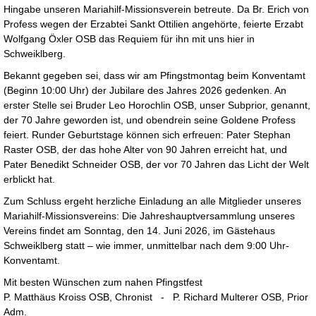
Hingabe unseren Mariahilf-Missionsverein betreute. Da Br. Erich von
Profess wegen der Erzabtei Sankt Ottilien angehörte, feierte Erzabt
Wolfgang Öxler OSB das Requiem für ihn mit uns hier in
Schweiklberg.
Bekannt gegeben sei, dass wir am Pfingstmontag beim Konventamt
(Beginn 10:00 Uhr) der Jubilare des Jahres 2026 gedenken. An
erster Stelle sei Bruder Leo Horochlin OSB, unser Subprior, genannt,
der 70 Jahre geworden ist, und obendrein seine Goldene Profess
feiert. Runder Geburtstage können sich erfreuen: Pater Stephan
Raster OSB, der das hohe Alter von 90 Jahren erreicht hat, und
Pater Benedikt Schneider OSB, der vor 70 Jahren das Licht der Welt
erblickt hat.
Zum Schluss ergeht herzliche Einladung an alle Mitglieder unseres
Mariahilf-Missionsvereins: Die Jahreshauptversammlung unseres
Vereins findet am Sonntag, den 14. Juni 2026, im Gästehaus
Schweiklberg statt – wie immer, unmittelbar nach dem 9:00 Uhr-
Konventamt.
Mit besten Wünschen zum nahen Pfingstfest
P. Matthäus Kroiss OSB, Chronist - P. Richard Multerer OSB, Prior
Adm.