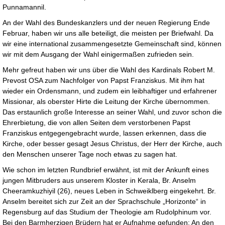
Punnamannil.
An der Wahl des Bundeskanzlers und der neuen Regierung Ende
Februar, haben wir uns alle beteiligt, die meisten per Briefwahl. Da
wir eine international zusammengesetzte Gemeinschaft sind, können
wir mit dem Ausgang der Wahl einigermaßen zufrieden sein.
Mehr gefreut haben wir uns über die Wahl des Kardinals Robert M.
Prevost OSA zum Nachfolger von Papst Franziskus. Mit ihm hat
wieder ein Ordensmann, und zudem ein leibhaftiger und erfahrener
Missionar, als oberster Hirte die Leitung der Kirche übernommen.
Das erstaunlich große Interesse an seiner Wahl, und zuvor schon die
Ehrerbietung, die von allen Seiten dem verstorbenen Papst
Franziskus entgegengebracht wurde, lassen erkennen, dass die
Kirche, oder besser gesagt Jesus Christus, der Herr der Kirche, auch
den Menschen unserer Tage noch etwas zu sagen hat.
Wie schon im letzten Rundbrief erwähnt, ist mit der Ankunft eines
jungen Mitbruders aus unserem Kloster in Kerala, Br. Anselm
Cheeramkuzhiyil (26), neues Leben in Schweiklberg eingekehrt. Br.
Anselm bereitet sich zur Zeit an der Sprachschule „Horizonte“ in
Regensburg auf das Studium der Theologie am Rudolphinum vor.
Bei den Barmherzigen Brüdern hat er Aufnahme gefunden; An den