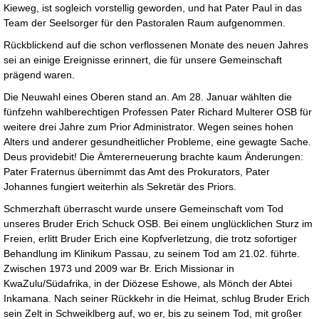
Kieweg, ist sogleich vorstellig geworden, und hat Pater Paul in das
Team der Seelsorger für den Pastoralen Raum aufgenommen.
Rückblickend auf die schon verflossenen Monate des neuen Jahres
sei an einige Ereignisse erinnert, die für unsere Gemeinschaft
prägend waren.
Die Neuwahl eines Oberen stand an. Am 28. Januar wählten die
fünfzehn wahlberechtigen Professen Pater Richard Multerer OSB für
weitere drei Jahre zum Prior Administrator. Wegen seines hohen
Alters und anderer gesundheitlicher Probleme, eine gewagte Sache.
Deus providebit! Die Ämtererneuerung brachte kaum Änderungen:
Pater Fraternus übernimmt das Amt des Prokurators, Pater
Johannes fungiert weiterhin als Sekretär des Priors.
Schmerzhaft überrascht wurde unsere Gemeinschaft vom Tod
unseres Bruder Erich Schuck OSB. Bei einem unglücklichen Sturz im
Freien, erlitt Bruder Erich eine Kopfverletzung, die trotz sofortiger
Behandlung im Klinikum Passau, zu seinem Tod am 21.02. führte.
Zwischen 1973 und 2009 war Br. Erich Missionar in
KwaZulu/Südafrika, in der Diözese Eshowe, als Mönch der Abtei
Inkamana. Nach seiner Rückkehr in die Heimat, schlug Bruder Erich
sein Zelt in Schweiklberg auf, wo er, bis zu seinem Tod, mit großer