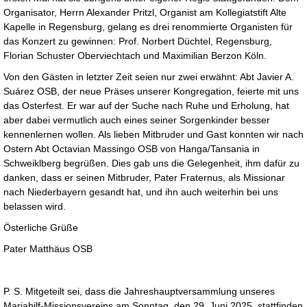
Organisator, Herrn Alexander Pritzl, Organist am Kollegiatstift Alte
Kapelle in Regensburg, gelang es drei renommierte Organisten für
das Konzert zu gewinnen: Prof. Norbert Düchtel, Regensburg,
Florian Schuster Oberviechtach und Maximilian Berzon Köln.
Von den Gästen in letzter Zeit seien nur zwei erwähnt: Abt Javier A.
Suárez OSB, der neue Präses unserer Kongregation, feierte mit uns
das Osterfest. Er war auf der Suche nach Ruhe und Erholung, hat
aber dabei vermutlich auch eines seiner Sorgenkinder besser
kennenlernen wollen. Als lieben Mitbruder und Gast konnten wir nach
Ostern Abt Octavian Massingo OSB von Hanga/Tansania in
Schweiklberg begrüßen. Dies gab uns die Gelegenheit, ihm dafür zu
danken, dass er seinen Mitbruder, Pater Fraternus, als Missionar
nach Niederbayern gesandt hat, und ihn auch weiterhin bei uns
belassen wird.
Österliche Grüße
Pater Matthäus OSB
P. S. Mitgeteilt sei, dass die Jahreshauptversammlung unseres
Mariahilf-Missionsvereins am Sonntag, den 29. Juni 2025, stattfinden