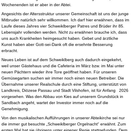
Wochenenden ist er aber in der Abtei.
Angesichts der Altersstruktur unserer Gemeinschaft ist uns der junge
Mitbruder natürlich sehr willkommen. Ich darf hier erwähnen, dass im
Laufe dieses Jahres vier Schweiklberger Patres und Brüder ihr 85.
Lebensjahr vollenden werden. Nicht zu erwähnen brauche ich, dass
uns auch Krankheiten heimgesucht haben. Gebet und ärztliche
Kunst haben aber Gott-sei-Dank oft die ersehnte Besserung
erbracht.
Neues Leben ist auf dem Schweiklberg auch dadurch eingekehrt,
weil unser Gästehaus und die Cafeteria im März bzw. im Mai unter
neuen Pächtern wieder ihre Tore geöffnet haben. Für unseren
Gemüsegarten suchen wir immer noch einen neuen Betreiber. Die
Übernahme unserer Realschule durch eine Stiftung, unterstützt von
Landkreis, Diözese Passau und Stadt Vilshofen, ist für Anfang 2026
vorgesehen. Was den Abbau von Kies auf unserem Grundstück in
Sandbach angeht, wartet der Investor immer noch auf die
Genehmigung.
Von den musikalischen Aufführungen in unserer Abteikirche sei nur
die immer gut besuchte „Schweiklberger Orgelnacht“ erwähnt. Zum
ersten Mal hat sie übrigens unter eigener Regie stattgefunden. Dem