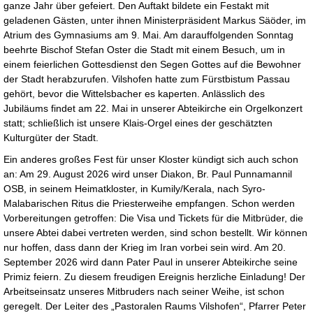
ganze Jahr über gefeiert. Den Auftakt bildete ein Festakt mit
geladenen Gästen, unter ihnen Ministerpräsident Markus Säöder, im
Atrium des Gymnasiums am 9. Mai. Am darauffolgenden Sonntag
beehrte Bischof Stefan Oster die Stadt mit einem Besuch, um in
einem feierlichen Gottesdienst den Segen Gottes auf die Bewohner
der Stadt herabzurufen. Vilshofen hatte zum Fürstbistum Passau
gehört, bevor die Wittelsbacher es kaperten. Anlässlich des
Jubiläums findet am 22. Mai in unserer Abteikirche ein Orgelkonzert
statt; schließlich ist unsere Klais-Orgel eines der geschätzten
Kulturgüter der Stadt.
Ein anderes großes Fest für unser Kloster kündigt sich auch schon
an: Am 29. August 2026 wird unser Diakon, Br. Paul Punnamannil
OSB, in seinem Heimatkloster, in Kumily/Kerala, nach Syro-
Malabarischen Ritus die Priesterweihe empfangen. Schon werden
Vorbereitungen getroffen: Die Visa und Tickets für die Mitbrüder, die
unsere Abtei dabei vertreten werden, sind schon bestellt. Wir können
nur hoffen, dass dann der Krieg im Iran vorbei sein wird. Am 20.
September 2026 wird dann Pater Paul in unserer Abteikirche seine
Primiz feiern. Zu diesem freudigen Ereignis herzliche Einladung! Der
Arbeitseinsatz unseres Mitbruders nach seiner Weihe, ist schon
geregelt. Der Leiter des „Pastoralen Raums Vilshofen“, Pfarrer Peter