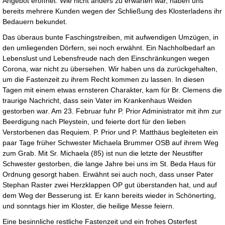
Angebot eröffnet. Wie nicht anders zu erwarten war, haben uns
bereits mehrere Kunden wegen der Schließung des Klosterladens ihr
Bedauern bekundet.
Das überaus bunte Faschingstreiben, mit aufwendigen Umzügen, in
den umliegenden Dörfern, sei noch erwähnt. Ein Nachholbedarf an
Lebenslust und Lebensfreude nach den Einschränkungen wegen
Corona, war nicht zu übersehen. Wir haben uns da zurückgehalten,
um die Fastenzeit zu ihrem Recht kommen zu lassen. In diesen
Tagen mit einem etwas ernsteren Charakter, kam für Br. Clemens die
traurige Nachricht, dass sein Vater im Krankenhaus Weiden
gestorben war. Am 23. Februar fuhr P. Prior Administrator mit ihm zur
Beerdigung nach Pleystein, und feierte dort für den lieben
Verstorbenen das Requiem. P. Prior und P. Matthäus begleiteten ein
paar Tage früher Schwester Michaela Brummer OSB auf ihrem Weg
zum Grab. Mit Sr. Michaela (85) ist nun die letzte der Neustifter
Schwester gestorben, die lange Jahre bei uns im St. Beda Haus für
Ordnung gesorgt haben. Erwähnt sei auch noch, dass unser Pater
Stephan Raster zwei Herzklappen OP gut überstanden hat, und auf
dem Weg der Besserung ist. Er kann bereits wieder in Schönerting,
und sonntags hier im Kloster, die heilige Messe feiern.
Eine besinnliche restliche Fastenzeit und ein frohes Osterfest