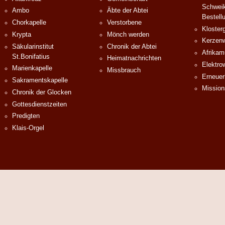
Schweik
Ambo
Äbte der Abtei
Bestell
Chorkapelle
Verstorbene
Klosterg
Krypta
Mönch werden
Kerzenw
Säkularinstitut
Chronik der Abtei
Afrika
St.Bonifatius
Heimatnachrichten
Elektro
Marienkapelle
Missbrauch
Erneuer
Sakramentskapelle
Mission
Chronik der Glocken
Gottesdienstzeiten
Predigten
Klais-Orgel