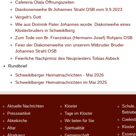
Cafeteria Olala Öffnungszeiten
Diankonenweihe Br.Johannes Strahl OSB vom 9.9.2023
Vergelt’s Gott
Wie aus Dominik Pater Johannes wurde: Diakonweihe eines
Klosterbruders in Schweiklberg
Zum Tode von Br. Franziskus (Hermann-Josef) Rohjans OSB
Feier der Diakonenweihe von unserem Mitbruder Bruder
Johannes Strahl OSB
Feierliche Nachprimiz des Neupriesters Tobias Asbeck
Rundbrief
Schweiklberger Heimatnachrichten - Mai 2026
Schweiklberger Heimatnachrichten im Mai 2025
Aktuelle Nachrichten
Kloster
Schule,
Betrieb
Presseartikel
Tage im Kloster
Coelest
Abteikirche
Wir beten für Sie
Kloster
Altar
Spiritualität
Essenze
Altarkreuz
Gemeinschaft