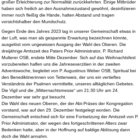
großer Erleichterung zur Normalität zurückkehrten. Einige Mitbrüder
haben sich freilich an den Ausnahmezustand gewöhnt, desinfizieren
immer noch fleißig die Hände, halten Abstand und tragen
vorsichtshalber den Mundschutz.
Gegen Ende des Jahres 2023 lag in unserer Gemeinschaft etwas in
der Luft, was man als gespannte Erwartung bezeichnen könnte,
ausgelöst vom ungewissen Ausgang der Wahl des Oberen. Die
dreijährige Amtszeit des Paters Prior Administrator, P. Richard
Multerer OSB, endete Mitte Dezember. Sich auf das Weihnachtsfest
vorzubereiten halfen uns die Jahresexerzitien in der zweiten
Adventswoche, begleitet von P. Augustinus Weber OSB, Spiritual bei
den Benediktinerinnen von Tettenweis, der uns ein vertieftes
Verständnis der Psalmen vermittelte, unseres alltäglichen Gebetes.
Die Vigil und die „Mitternachtsmesse“ um 21:30 Uhr am 24.
Dezember war sehr gut besucht.
Die Wahl des neuen Oberen, der der Abt-Präses der Kongregation
vorstand, war auf den 29. Dezember festgelegt worden. Die
Gemeinschaft entschied sich für eine Fortsetzung der Amtszeit von P.
Prior Administrator, der wegen des fortgeschrittenen Alters zwar
Bedenken hatte, aber in der Hoffnung auf baldige Ablösung dann
doch die Wahl annahm.