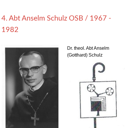
4. Abt Anselm Schulz OSB / 1967 -
1982
Dr. theol. Abt Anselm
(Gotthard) Schulz