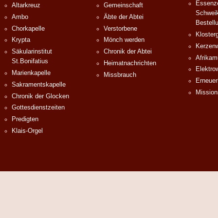
Essenze
Altarkreuz
Gemeinschaft
Schweik
Ambo
Äbte der Abtei
Bestell
Chorkapelle
Verstorbene
Klosterg
Krypta
Mönch werden
Kerzenw
Säkularinstitut
Chronik der Abtei
Afrika
St.Bonifatius
Heimatnachrichten
Elektro
Marienkapelle
Missbrauch
Erneuer
Sakramentskapelle
Mission
Chronik der Glocken
Gottesdienstzeiten
Predigten
Klais-Orgel