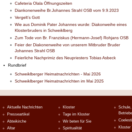
Cafeteria Olala Öffnungszeiten
Diankonenweihe Br.Johannes Strahl OSB vom 9.9.2023
Vergelt’s Gott
Wie aus Dominik Pater Johannes wurde: Diakonweihe eines
Klosterbruders in Schweiklberg
Zum Tode von Br. Franziskus (Hermann-Josef) Rohjans OSB
Feier der Diakonenweihe von unserem Mitbruder Bruder
Johannes Strahl OSB
Feierliche Nachprimiz des Neupriesters Tobias Asbeck
Rundbrief
Schweiklberger Heimatnachrichten - Mai 2026
Schweiklberger Heimatnachrichten im Mai 2025
Aktuelle Nachrichten
Kloster
Schule,
Betrieb
Presseartikel
Tage im Kloster
Coelest
Abteikirche
Wir beten für Sie
Kloster
Altar
Spiritualität