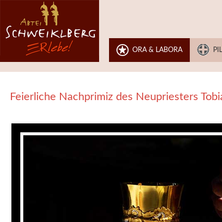
ORA & LABORA
PI
Feierliche Nachprimiz des Neupriesters Tob