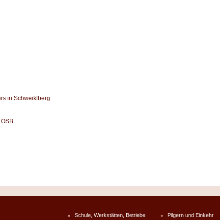
rs in Schweiklberg
l OSB
Schule, Werkstätten, Betriebe
Pilgern und Einkehr