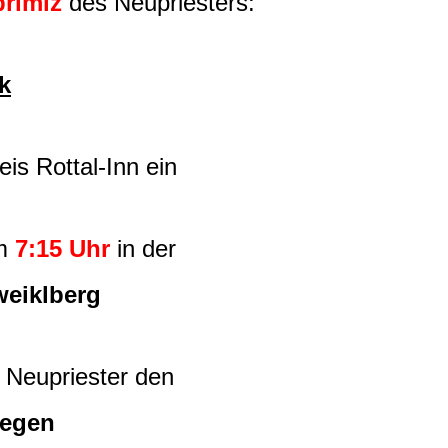
rimiz
des Neupriesters:
k
Rottal-Inn ein
m
7:15 Uhr
in der
lberg
priester den
en