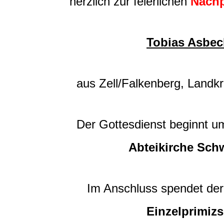
herzlich zur feierlichen
Nachp
Tobias Asbec
aus Zell/Falkenberg, Landkreis 
Der Gottesdienst beginnt u
Abteikirche Schweik
Im Anschluss spendet der Neu
Einzelprimizseg