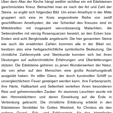
Über dem Altar der Kirche hängt weithin sichtbar ein mit Edelsteinen
geschmücktes Kreuz. Betrachtet man es nach der Art und Zahl der
Steine, so ergibt sich folgendes Bild: Um einen Amethyst in der Mitte
gruppiert sich eine im Kreis angeordnete Reihe von zwölf
geschliffenen Amethysten; die vier Schenkel des Kreuzes sind im
Mittelstreifen mit insgesamt vierundzwanzig Malachiten, die
Seitenstreifen mit vierzig Rosenquarzen besetzt; an den Ecken bzw.
Enden sind acht Bergkristalle angebracht. Die hier genannten Steine
wie auch die erwähnten Zahlen kommen alle in der Bibel vor,
besitzen also eine heilsgeschichtliche symbolische Bedeutung. Die
christliche Zahlenmystik und Steinkunde konnten sich bei ihren
Deutungen auf außerchristliche Erfahrungen und Überlieferungen
stützen. Die Edelsteine gehören zu jenen Wunderwerken der Natur,
die von jeher auf den Menschen eine große Anziehungskraft
ausgeübt haben. Ihr stiller Glanz, der durch kunstvollen Schliff zu
unvergleichlichem Feuer gesteigert werden kann, ihre Farbenpracht,
ihre Härte, Haltbarkeit und Seltenheit verleihen ihnen besonderen
Reiz und geheimnisvollen Zauber. Ihr stummes Leuchten wurde mit
den Himmelslichtern und deren Einwirkung auf die Erde in
Verbindung gebracht. Die christliche Erklärung erblickt in den
Edelsteinen Sinnbilder für Gottes Weisheit, für Christus als den
wahren Grund-, Eck- und Schlussstein, für das himmlische