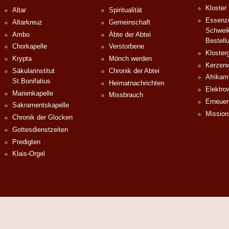
Kloster
Altar
Spiritualität
Essenze
Altarkreuz
Gemeinschaft
Schweik
Ambo
Äbte der Abtei
Bestell
Chorkapelle
Verstorbene
Klosterg
Krypta
Mönch werden
Kerzenw
Säkularinstitut
Chronik der Abtei
Afrika
St.Bonifatius
Heimatnachrichten
Elektro
Marienkapelle
Missbrauch
Erneuer
Sakramentskapelle
Mission
Chronik der Glocken
Gottesdienstzeiten
Predigten
Klais-Orgel