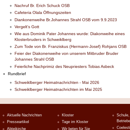
Nachruf Br. Erich Schuck OSB
Cafeteria Olala Öffnungszeiten
Diankonenweihe Br.Johannes Strahl OSB vom 9.9.2023
Vergelt’s Gott
Wie aus Dominik Pater Johannes wurde: Diakonweihe eines
Klosterbruders in Schweiklberg
Zum Tode von Br. Franziskus (Hermann-Josef) Rohjans OSB
Feier der Diakonenweihe von unserem Mitbruder Bruder
Johannes Strahl OSB
Feierliche Nachprimiz des Neupriesters Tobias Asbeck
Rundbrief
Schweiklberger Heimatnachrichten - Mai 2026
Schweiklberger Heimatnachrichten im Mai 2025
Aktuelle Nachrichten
Kloster
Schule,
Betrieb
Presseartikel
Tage im Kloster
Coelest
Abteikirche
Wir beten für Sie