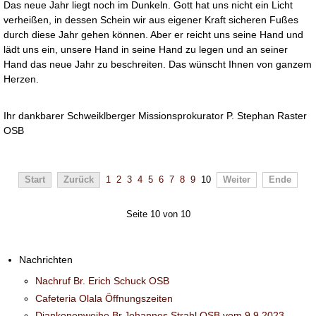
Das neue Jahr liegt noch im Dunkeln. Gott hat uns nicht ein Licht
verheißen, in dessen Schein wir aus eigener Kraft sicheren Fußes
durch diese Jahr gehen können. Aber er reicht uns seine Hand und
lädt uns ein, unsere Hand in seine Hand zu legen und an seiner
Hand das neue Jahr zu beschreiten. Das wünscht Ihnen von ganzem
Herzen.
Ihr dankbarer Schweiklberger Missionsprokurator P. Stephan Raster
OSB
Start
Zurück
1
2
3
4
5
6
7
8
9
10
Weiter
Ende
Seite 10 von 10
Nachrichten
Nachruf Br. Erich Schuck OSB
Cafeteria Olala Öffnungszeiten
Diankonenweihe Br.Johannes Strahl OSB vom 9.9.2023