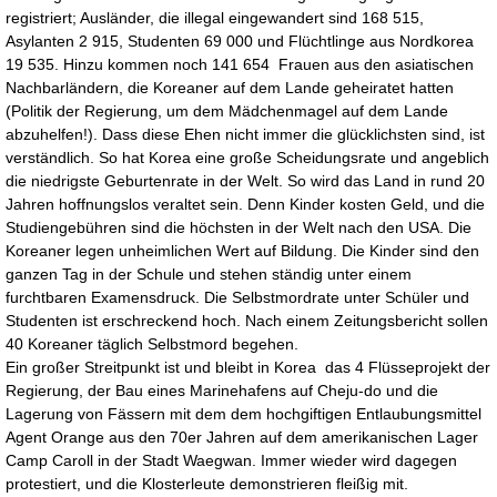
registriert; Ausländer, die illegal eingewandert sind 168 515,
Asylanten 2 915, Studenten 69 000 und Flüchtlinge aus Nordkorea
19 535. Hinzu kommen noch 141 654 Frauen aus den asiatischen
Nachbarländern, die Koreaner auf dem Lande geheiratet hatten
(Politik der Regierung, um dem Mädchenmagel auf dem Lande
abzuhelfen!). Dass diese Ehen nicht immer die glücklichsten sind, ist
verständlich. So hat Korea eine große Scheidungsrate und angeblich
die niedrigste Geburtenrate in der Welt. So wird das Land in rund 20
Jahren hoffnungslos veraltet sein. Denn Kinder kosten Geld, und die
Studiengebühren sind die höchsten in der Welt nach den USA. Die
Koreaner legen unheimlichen Wert auf Bildung. Die Kinder sind den
ganzen Tag in der Schule und stehen ständig unter einem
furchtbaren Examensdruck. Die Selbstmordrate unter Schüler und
Studenten ist erschreckend hoch. Nach einem Zeitungsbericht sollen
40 Koreaner täglich Selbstmord begehen.
Ein großer Streitpunkt ist und bleibt in Korea das 4 Flüsseprojekt der
Regierung, der Bau eines Marinehafens auf Cheju-do und die
Lagerung von Fässern mit dem dem hochgiftigen Entlaubungsmittel
Agent Orange aus den 70er Jahren auf dem amerikanischen Lager
Camp Caroll in der Stadt Waegwan. Immer wieder wird dagegen
protestiert, und die Klosterleute demonstrieren fleißig mit.