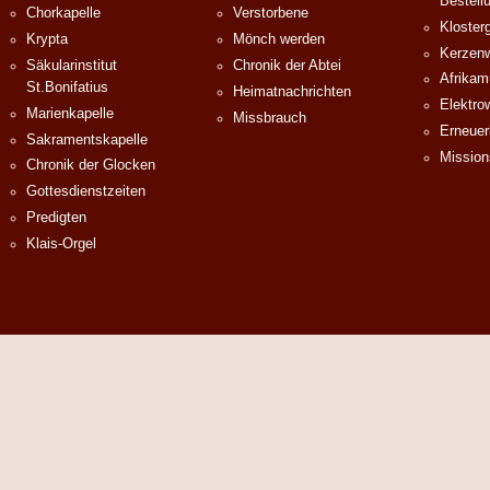
Bestell
Chorkapelle
Verstorbene
Klosterg
Krypta
Mönch werden
Kerzenw
Säkularinstitut
Chronik der Abtei
Afrika
St.Bonifatius
Heimatnachrichten
Elektro
Marienkapelle
Missbrauch
Erneuer
Sakramentskapelle
Mission
Chronik der Glocken
Gottesdienstzeiten
Predigten
Klais-Orgel