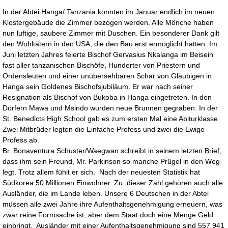
In der Abtei Hanga/ Tanzania konnten im Januar endlich im neuen
Klostergebäude die Zimmer bezogen werden. Alle Mönche haben
nun luftige, saubere Zimmer mit Duschen. Ein besonderer Dank gilt
den Wohltätern in den USA, die den Bau erst ermöglicht hatten. Im
Juni letzten Jahres feierte Bischof Gervasius Nkalanga im Beisein
fast aller tanzanischen Bischöfe, Hunderter von Priestern und
Ordensleuten und einer unübersehbaren Schar von Gläubigen in
Hanga sein Goldenes Bischofsjubiläum. Er war nach seiner
Resignation als Bischof von Bukoba in Hanga eingetreten. In den
Dörfern Mawa und Msindo wurden neue Brunnen gegraben. In der
St. Benedicts High School gab es zum ersten Mal eine Abiturklasse.
Zwei Mitbrüder legten die Einfache Profess und zwei die Ewige
Profess ab.
Br. Bonaventura Schuster/Waegwan schreibt in seinem letzten Brief,
dass ihm sein Freund, Mr. Parkinson so manche Prügel in den Weg
legt. Trotz allem fühlt er sich. Nach der neuesten Statistik hat
Südkorea 50 Millionen Einwohner. Zu dieser Zahl gehören auch alle
Ausländer, die im Lande leben. Unsere 6 Deutschen in der Abtei
müssen alle zwei Jahre ihre Aufenthaltsgenehmigung erneuern, was
zwar reine Formsache ist, aber dem Staat doch eine Menge Geld
einbringt. Ausländer mit einer Aufenthaltsgenehmigung sind 557 941