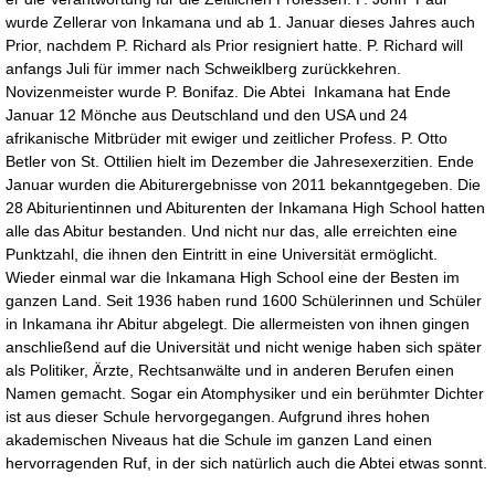
wurde Zellerar von Inkamana und ab 1. Januar dieses Jahres auch
Prior, nachdem P. Richard als Prior resigniert hatte. P. Richard will
anfangs Juli für immer nach Schweiklberg zurückkehren.
Novizenmeister wurde P. Bonifaz. Die Abtei Inkamana hat Ende
Januar 12 Mönche aus Deutschland und den USA und 24
afrikanische Mitbrüder mit ewiger und zeitlicher Profess. P. Otto
Betler von St. Ottilien hielt im Dezember die Jahresexerzitien. Ende
Januar wurden die Abiturergebnisse von 2011 bekanntgegeben. Die
28 Abiturientinnen und Abiturenten der Inkamana High School hatten
alle das Abitur bestanden. Und nicht nur das, alle erreichten eine
Punktzahl, die ihnen den Eintritt in eine Universität ermöglicht.
Wieder einmal war die Inkamana High School eine der Besten im
ganzen Land. Seit 1936 haben rund 1600 Schülerinnen und Schüler
in Inkamana ihr Abitur abgelegt. Die allermeisten von ihnen gingen
anschließend auf die Universität und nicht wenige haben sich später
als Politiker, Ärzte, Rechtsanwälte und in anderen Berufen einen
Namen gemacht. Sogar ein Atomphysiker und ein berühmter Dichter
ist aus dieser Schule hervorgegangen. Aufgrund ihres hohen
akademischen Niveaus hat die Schule im ganzen Land einen
hervorragenden Ruf, in der sich natürlich auch die Abtei etwas sonnt.