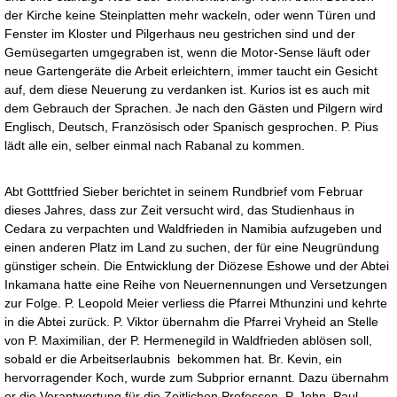
der Kirche keine Steinplatten mehr wackeln, oder wenn Türen und
Fenster im Kloster und Pilgerhaus neu gestrichen sind und der
Gemüsegarten umgegraben ist, wenn die Motor-Sense läuft oder
neue Gartengeräte die Arbeit erleichtern, immer taucht ein Gesicht
auf, dem diese Neuerung zu verdanken ist. Kurios ist es auch mit
dem Gebrauch der Sprachen. Je nach den Gästen und Pilgern wird
Englisch, Deutsch, Französisch oder Spanisch gesprochen. P. Pius
lädt alle ein, selber einmal nach Rabanal zu kommen.
Abt Gotttfried Sieber berichtet in seinem Rundbrief vom Februar
dieses Jahres, dass zur Zeit versucht wird, das Studienhaus in
Cedara zu verpachten und Waldfrieden in Namibia aufzugeben und
einen anderen Platz im Land zu suchen, der für eine Neugründung
günstiger schein. Die Entwicklung der Diözese Eshowe und der Abtei
Inkamana hatte eine Reihe von Neuernennungen und Versetzungen
zur Folge. P. Leopold Meier verliess die Pfarrei Mthunzini und kehrte
in die Abtei zurück. P. Viktor übernahm die Pfarrei Vryheid an Stelle
von P. Maximilian, der P. Hermenegild in Waldfrieden ablösen soll,
sobald er die Arbeitserlaubnis bekommen hat. Br. Kevin, ein
hervorragender Koch, wurde zum Subprior ernannt. Dazu übernahm
er die Verantwortung für die Zeitlichen Professen. P. John Paul