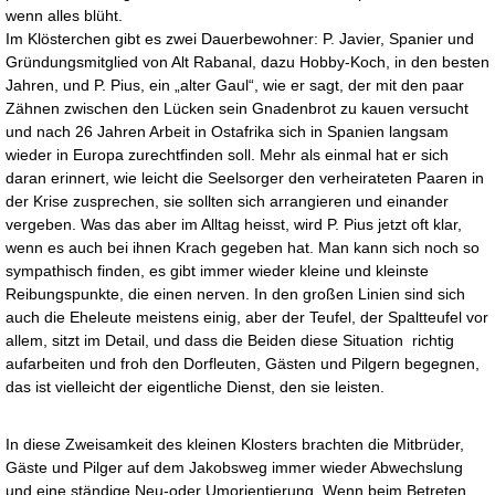
wenn alles blüht.
Im Klösterchen gibt es zwei Dauerbewohner: P. Javier, Spanier und
Gründungsmitglied von Alt Rabanal, dazu Hobby-Koch, in den besten
Jahren, und P. Pius, ein „alter Gaul“, wie er sagt, der mit den paar
Zähnen zwischen den Lücken sein Gnadenbrot zu kauen versucht
und nach 26 Jahren Arbeit in Ostafrika sich in Spanien langsam
wieder in Europa zurechtfinden soll. Mehr als einmal hat er sich
daran erinnert, wie leicht die Seelsorger den verheirateten Paaren in
der Krise zusprechen, sie sollten sich arrangieren und einander
vergeben. Was das aber im Alltag heisst, wird P. Pius jetzt oft klar,
wenn es auch bei ihnen Krach gegeben hat. Man kann sich noch so
sympathisch finden, es gibt immer wieder kleine und kleinste
Reibungspunkte, die einen nerven. In den großen Linien sind sich
auch die Eheleute meistens einig, aber der Teufel, der Spaltteufel vor
allem, sitzt im Detail, und dass die Beiden diese Situation richtig
aufarbeiten und froh den Dorfleuten, Gästen und Pilgern begegnen,
das ist vielleicht der eigentliche Dienst, den sie leisten.
In diese Zweisamkeit des kleinen Klosters brachten die Mitbrüder,
Gäste und Pilger auf dem Jakobsweg immer wieder Abwechslung
und eine ständige Neu-oder Umorientierung. Wenn beim Betreten