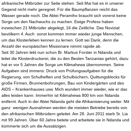
afrikanische Mitbrüder zur Seite stehen. Seit Mai hat es in unserer
Gegend nicht mehr geregnet. Für die Baumpflanzen reicht das
Wasser gerade noch. Die Abtei Peramiho braucht sich vorerst keine
Sorge um den Nachwuchs zu machen. Ewige Profess haben
inzwischen 21 Mitbrüder abgelegt, 16 die Zeitliche. Das Noviziat
bevölkern 4. Auch sonst kommen immer wieder junge Menschen,
um das Klosterleben kennen zu lernen. Gott sei Dank, denn die
Anzahl der europäischen Missionare nimmt rapide ab.
Seit 30 Jahren lebt nun schon Br. Markus Forster in Ndanda und
leitet die Klosterdruckerei, die zu den Besten Tanzanias gehört, dazu
hat er vor 5 Jahren die Sorge um Kilimahewa übernommen. Seine
Aufgaben sind immens: Druck von Prüfungsaufgaben für die
Regierung, von Schulheften und Schulbüchern, Quittungsblocks für
große Firmen, Brunnenbohrungen, Bau von Kindergärten und des
AIDS – Krankenhauses usw. Mich wundert immer wieder, wie er das
alles leisten kann. Immerhin ist Kilimahewa 800 km von Ndanda
entfernt. Auch in der Abtei Ndanda geht die Afrikanisierung weiter. Mit
ganz wenigen Ausnahmen werden die meisten Betriebe bereits von
den afrikanischen Mitbrüdern geleitet. Am 28. Juni 2011 starb Sr. Lia
mit 99 Jahren. Über 60 Jahre betete und arbeitete sie in Ndanda und
kümmerte sich um die Aussätzigen.