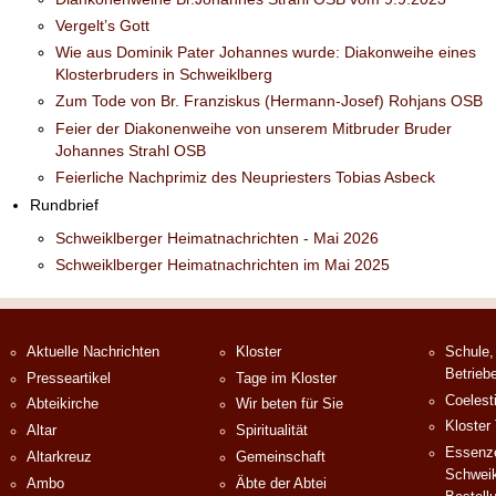
Vergelt’s Gott
Wie aus Dominik Pater Johannes wurde: Diakonweihe eines
Klosterbruders in Schweiklberg
Zum Tode von Br. Franziskus (Hermann-Josef) Rohjans OSB
Feier der Diakonenweihe von unserem Mitbruder Bruder
Johannes Strahl OSB
Feierliche Nachprimiz des Neupriesters Tobias Asbeck
Rundbrief
Schweiklberger Heimatnachrichten - Mai 2026
Schweiklberger Heimatnachrichten im Mai 2025
Aktuelle Nachrichten
Kloster
Schule,
Betrieb
Presseartikel
Tage im Kloster
Coelest
Abteikirche
Wir beten für Sie
Kloster
Altar
Spiritualität
Essenze
Altarkreuz
Gemeinschaft
Schweik
Ambo
Äbte der Abtei