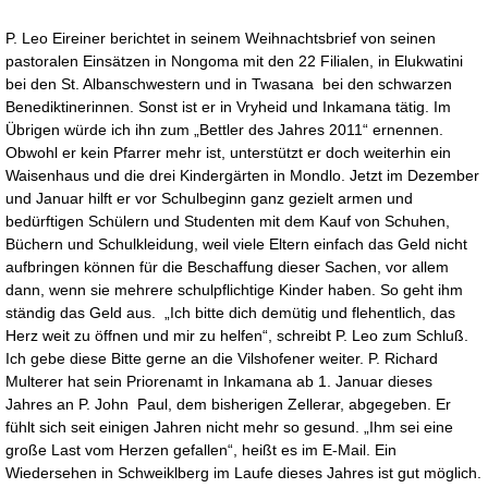
P. Leo Eireiner berichtet in seinem Weihnachtsbrief von seinen
pastoralen Einsätzen in Nongoma mit den 22 Filialen, in Elukwatini
bei den St. Albanschwestern und in Twasana bei den schwarzen
Benediktinerinnen. Sonst ist er in Vryheid und Inkamana tätig. Im
Übrigen würde ich ihn zum „Bettler des Jahres 2011“ ernennen.
Obwohl er kein Pfarrer mehr ist, unterstützt er doch weiterhin ein
Waisenhaus und die drei Kindergärten in Mondlo. Jetzt im Dezember
und Januar hilft er vor Schulbeginn ganz gezielt armen und
bedürftigen Schülern und Studenten mit dem Kauf von Schuhen,
Büchern und Schulkleidung, weil viele Eltern einfach das Geld nicht
aufbringen können für die Beschaffung dieser Sachen, vor allem
dann, wenn sie mehrere schulpflichtige Kinder haben. So geht ihm
ständig das Geld aus. „Ich bitte dich demütig und flehentlich, das
Herz weit zu öffnen und mir zu helfen“, schreibt P. Leo zum Schluß.
Ich gebe diese Bitte gerne an die Vilshofener weiter. P. Richard
Multerer hat sein Priorenamt in Inkamana ab 1. Januar dieses
Jahres an P. John Paul, dem bisherigen Zellerar, abgegeben. Er
fühlt sich seit einigen Jahren nicht mehr so gesund. „Ihm sei eine
große Last vom Herzen gefallen“, heißt es im E-Mail. Ein
Wiedersehen in Schweiklberg im Laufe dieses Jahres ist gut möglich.