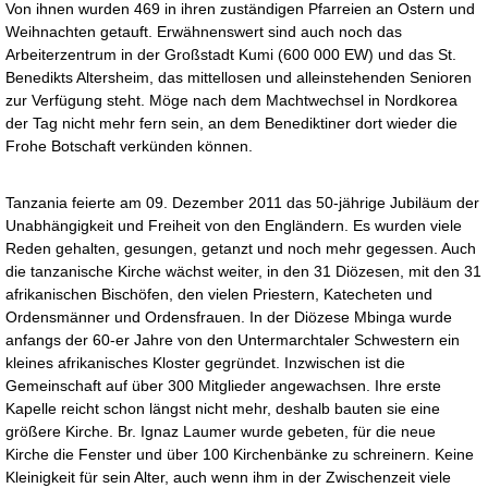
Von ihnen wurden 469 in ihren zuständigen Pfarreien an Ostern und
Weihnachten getauft. Erwähnenswert sind auch noch das
Arbeiterzentrum in der Großstadt Kumi (600 000 EW) und das St.
Benedikts Altersheim, das mittellosen und alleinstehenden Senioren
zur Verfügung steht. Möge nach dem Machtwechsel in Nordkorea
der Tag nicht mehr fern sein, an dem Benediktiner dort wieder die
Frohe Botschaft verkünden können.
Tanzania feierte am 09. Dezember 2011 das 50-jährige Jubiläum der
Unabhängigkeit und Freiheit von den Engländern. Es wurden viele
Reden gehalten, gesungen, getanzt und noch mehr gegessen. Auch
die tanzanische Kirche wächst weiter, in den 31 Diözesen, mit den 31
afrikanischen Bischöfen, den vielen Priestern, Katecheten und
Ordensmänner und Ordensfrauen. In der Diözese Mbinga wurde
anfangs der 60-er Jahre von den Untermarchtaler Schwestern ein
kleines afrikanisches Kloster gegründet. Inzwischen ist die
Gemeinschaft auf über 300 Mitglieder angewachsen. Ihre erste
Kapelle reicht schon längst nicht mehr, deshalb bauten sie eine
größere Kirche. Br. Ignaz Laumer wurde gebeten, für die neue
Kirche die Fenster und über 100 Kirchenbänke zu schreinern. Keine
Kleinigkeit für sein Alter, auch wenn ihm in der Zwischenzeit viele