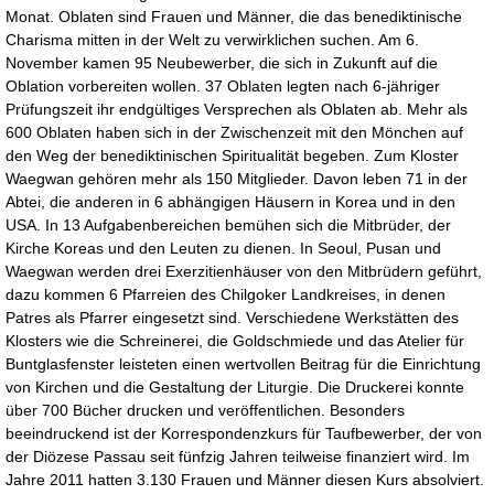
Monat. Oblaten sind Frauen und Männer, die das benediktinische
Charisma mitten in der Welt zu verwirklichen suchen. Am 6.
November kamen 95 Neubewerber, die sich in Zukunft auf die
Oblation vorbereiten wollen. 37 Oblaten legten nach 6-jähriger
Prüfungszeit ihr endgültiges Versprechen als Oblaten ab. Mehr als
600 Oblaten haben sich in der Zwischenzeit mit den Mönchen auf
den Weg der benediktinischen Spiritualität begeben. Zum Kloster
Waegwan gehören mehr als 150 Mitglieder. Davon leben 71 in der
Abtei, die anderen in 6 abhängigen Häusern in Korea und in den
USA. In 13 Aufgabenbereichen bemühen sich die Mitbrüder, der
Kirche Koreas und den Leuten zu dienen. In Seoul, Pusan und
Waegwan werden drei Exerzitienhäuser von den Mitbrüdern geführt,
dazu kommen 6 Pfarreien des Chilgoker Landkreises, in denen
Patres als Pfarrer eingesetzt sind. Verschiedene Werkstätten des
Klosters wie die Schreinerei, die Goldschmiede und das Atelier für
Buntglasfenster leisteten einen wertvollen Beitrag für die Einrichtung
von Kirchen und die Gestaltung der Liturgie. Die Druckerei konnte
über 700 Bücher drucken und veröffentlichen. Besonders
beeindruckend ist der Korrespondenzkurs für Taufbewerber, der von
der Diözese Passau seit fünfzig Jahren teilweise finanziert wird. Im
Jahre 2011 hatten 3.130 Frauen und Männer diesen Kurs absolviert.