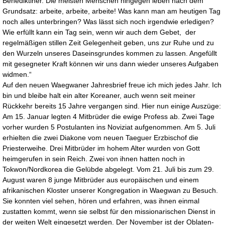
Benediktiner. Die meisten Menschen hingegen leben nach dem
Grundsatz: arbeite, arbeite, arbeite! Was kann man am heutigen Tag
noch alles unterbringen? Was lässt sich noch irgendwie erledigen?
Wie erfüllt kann ein Tag sein, wenn wir auch dem Gebet, der
regelmäßigen stillen Zeit Gelegenheit geben, uns zur Ruhe und zu
den Wurzeln unseres Daseinsgrundes kommen zu lassen. Angefüllt
mit gesegneter Kraft können wir uns dann wieder unseres Aufgaben
widmen.“
Auf den neuen Waegwaner Jahresbrief freue ich mich jedes Jahr. Ich
bin und bleibe halt ein alter Koreaner, auch wenn seit meiner
Rückkehr bereits 15 Jahre vergangen sind. Hier nun einige Auszüge:
Am 15. Januar legten 4 Mitbrüder die ewige Profess ab. Zwei Tage
vorher wurden 5 Postulanten ins Noviziat aufgenommen. Am 5. Juli
erhielten die zwei Diakone vom neuen Taeguer Erzbischof die
Priesterweihe. Drei Mitbrüder im hohem Alter wurden von Gott
heimgerufen in sein Reich. Zwei von ihnen hatten noch in
Tokwon/Nordkorea die Gelübde abgelegt. Vom 21. Juli bis zum 29.
August waren 8 junge Mitbrüder aus europäischen und einem
afrikanischen Kloster unserer Kongregation in Waegwan zu Besuch.
Sie konnten viel sehen, hören und erfahren, was ihnen einmal
zustatten kommt, wenn sie selbst für den missionarischen Dienst in
der weiten Welt eingesetzt werden. Der November ist der Oblaten-