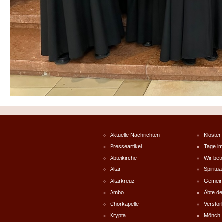
Aktuelle Nachrichten
Kloster
Presseartikel
Tage im
Abteikirche
Wir bet
Altar
Spiritual
Altarkreuz
Gemein
Ambo
Äbte de
Chorkapelle
Versto
Krypta
Mönch 