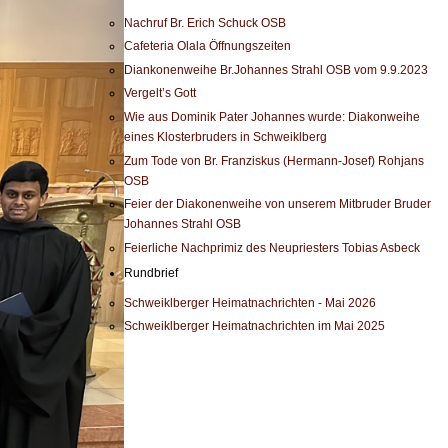
Nachruf Br. Erich Schuck OSB
Cafeteria Olala Öffnungszeiten
Diankonenweihe Br.Johannes Strahl OSB vom 9.9.2023
Vergelt’s Gott
Wie aus Dominik Pater Johannes wurde: Diakonweihe
eines Klosterbruders in Schweiklberg
Zum Tode von Br. Franziskus (Hermann-Josef) Rohjans
OSB
Feier der Diakonenweihe von unserem Mitbruder Bruder
Johannes Strahl OSB
Feierliche Nachprimiz des Neupriesters Tobias Asbeck
Rundbrief
Schweiklberger Heimatnachrichten - Mai 2026
Schweiklberger Heimatnachrichten im Mai 2025