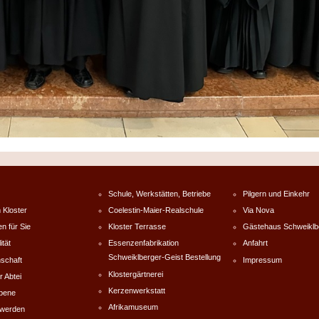
Schule, Werkstätten, Betriebe
Pilgern und Einkehr
 Kloster
Coelestin-Maier-Realschule
Via Nova
en für Sie
Kloster Terrasse
Gästehaus Schweiklb
ität
Essenzenfabrikation
Anfahrt
Schweiklberger-Geist Bestellung
schaft
Impressum
Klostergärtnerei
r Abtei
Kerzenwerkstatt
rbene
Afrikamuseum
werden