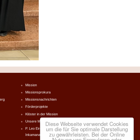
Mission
Missionsprokura
erg
Missionsnachrichten
Förderprojekte
Klöster in der Mission
Unsere Missionare
Diese Webseite verwendet Cookies
um die für Sie optimale Darstellung
P. Leo Eireiner Südafrika -
zu gewährleisten. Bei der Online
Inkamana
Nutzung von Formularen oder