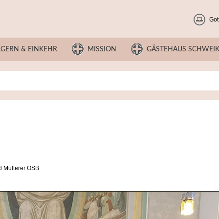
Got
LGERN & EINKEHR
MISSION
GÄSTEHAUS SCHWEI
d Multerer OSB