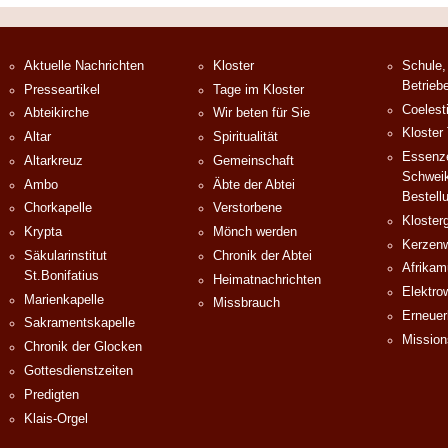
Aktuelle Nachrichten
Kloster
Schule,
Betrieb
Presseartikel
Tage im Kloster
Coelest
Abteikirche
Wir beten für Sie
Kloster
Altar
Spiritualität
Essenze
Altarkreuz
Gemeinschaft
Schweik
Ambo
Äbte der Abtei
Bestell
Chorkapelle
Verstorbene
Klosterg
Krypta
Mönch werden
Kerzenw
Säkularinstitut
Chronik der Abtei
Afrika
St.Bonifatius
Heimatnachrichten
Elektro
Marienkapelle
Missbrauch
Erneuer
Sakramentskapelle
Mission
Chronik der Glocken
Gottesdienstzeiten
Predigten
Klais-Orgel