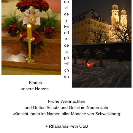
un
d
de
r
Fri
ed
e
de
s
gö
ttli
ch
en
Kindes
unsere Herzen.
Frohe Weihnachten
und Gottes Schutz und Geleit im Neuen Jahr
wünscht Ihnen im Namen aller Mönche von Schweiklberg
+ Rhabanus Petri OSB