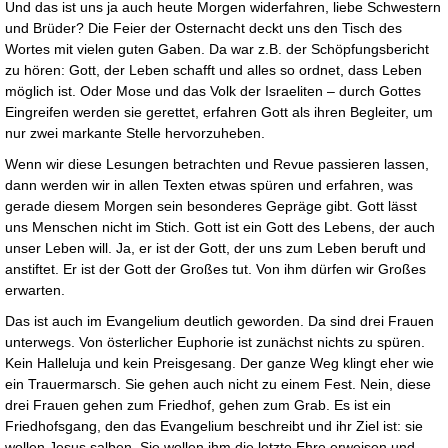
Und das ist uns ja auch heute Morgen widerfahren, liebe Schwestern
und Brüder? Die Feier der Osternacht deckt uns den Tisch des
Wortes mit vielen guten Gaben. Da war z.B. der Schöpfungsbericht
zu hören: Gott, der Leben schafft und alles so ordnet, dass Leben
möglich ist. Oder Mose und das Volk der Israeliten – durch Gottes
Eingreifen werden sie gerettet, erfahren Gott als ihren Begleiter, um
nur zwei markante Stelle hervorzuheben.
Wenn wir diese Lesungen betrachten und Revue passieren lassen,
dann werden wir in allen Texten etwas spüren und erfahren, was
gerade diesem Morgen sein besonderes Gepräge gibt. Gott lässt
uns Menschen nicht im Stich. Gott ist ein Gott des Lebens, der auch
unser Leben will. Ja, er ist der Gott, der uns zum Leben beruft und
anstiftet. Er ist der Gott der Großes tut. Von ihm dürfen wir Großes
erwarten.
Das ist auch im Evangelium deutlich geworden. Da sind drei Frauen
unterwegs. Von österlicher Euphorie ist zunächst nichts zu spüren.
Kein Halleluja und kein Preisgesang. Der ganze Weg klingt eher wie
ein Trauermarsch. Sie gehen auch nicht zu einem Fest. Nein, diese
drei Frauen gehen zum Friedhof, gehen zum Grab. Es ist ein
Friedhofsgang, den das Evangelium beschreibt und ihr Ziel ist: sie
wollen Jesus salben. Sie wollen ihm die letzte Ehre erweisen und