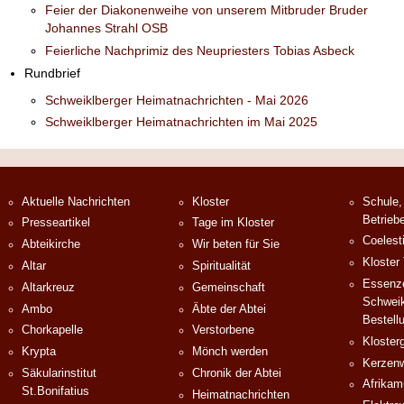
Feier der Diakonenweihe von unserem Mitbruder Bruder
Johannes Strahl OSB
Feierliche Nachprimiz des Neupriesters Tobias Asbeck
Rundbrief
Schweiklberger Heimatnachrichten - Mai 2026
Schweiklberger Heimatnachrichten im Mai 2025
Aktuelle Nachrichten
Kloster
Schule,
Betrieb
Presseartikel
Tage im Kloster
Coelest
Abteikirche
Wir beten für Sie
Kloster
Altar
Spiritualität
Essenze
Altarkreuz
Gemeinschaft
Schweik
Ambo
Äbte der Abtei
Bestell
Chorkapelle
Verstorbene
Klosterg
Krypta
Mönch werden
Kerzenw
Säkularinstitut
Chronik der Abtei
Afrika
St.Bonifatius
Heimatnachrichten