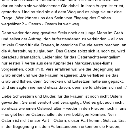
darum haben sie wohlriechende Öle dabei. In ihren Augen ist er tot,
gestorben. Und so sind sie auf dem Weg und es plagt sie nur eine
Frage: „Wer könnte uns den Stein vom Eingang des Grabes
wegwälzen? – Ostern - Ostern ist weit weg.
Denn weder der weg gewälzte Stein noch der junge Mann im Grab
und selbst der Auftrag, den Auferstandenen zu verkünden – all das
ist kein Grund für die Frauen, in österliche Freude auszubrechen, an
die Auferstehung zu glauben. Das Ganze spitzt sich ja noch zu, wird
geradezu dramatisch. Leider sind für das Osternachtsevangelium
nur ersten 7 Verse aus dem Kapitel des Markusevange-liums
vorgesehen, doch im 8. Vers erfahren wir, wie die Begegnung am
Grab endet und wie die Frauen reagieren: „Da verließen sie das
Grab und flohen, denn Schrecken und Entsetzen hatte sie gepackt.
Und sie sagten niemand etwas davon, denn sie fürchteten sich sehr.“
Liebe Schwestern und Brüder, für die Frauen ist noch nicht Ostern
geworden. Sie sind verstört und verängstigt. Und es gibt auch nicht
so etwas wie einen Osterschalter – weder in den Frauen noch in uns
– es gibt keinen Osterschalter, den wir betätigen könnten. Nein
Ostern ist nicht unser Part – Ostern, dieser Part kommt Gott zu. Erst
in der Begegnung mit dem Auferstandenen erkennen die Frauen,