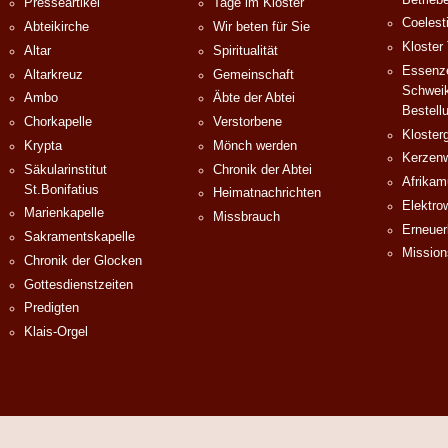
Presseartikel
Tage im Kloster
Coelest
Abteikirche
Wir beten für Sie
Kloster
Altar
Spiritualität
Essenze
Altarkreuz
Gemeinschaft
Schweik
Ambo
Äbte der Abtei
Bestell
Chorkapelle
Verstorbene
Klosterg
Krypta
Mönch werden
Kerzenw
Säkularinstitut
Chronik der Abtei
Afrika
St.Bonifatius
Heimatnachrichten
Elektro
Marienkapelle
Missbrauch
Erneuer
Sakramentskapelle
Mission
Chronik der Glocken
Gottesdienstzeiten
Predigten
Klais-Orgel