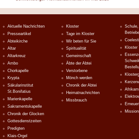
Aktuelle Nachrichten
Kloster
Schule,
Betrieb
Presseartikel
Tage im Kloster
Coelest
Abteikirche
Wir beten für Sie
Kloster
Altar
Spiritualität
Essenze
Altarkreuz
Gemeinschaft
Schweik
Ambo
Äbte der Abtei
Bestell
Chorkapelle
Verstorbene
Klosterg
Krypta
Mönch werden
Kerzenw
Säkularinstitut
Chronik der Abtei
Afrika
St.Bonifatius
Heimatnachrichten
Elektro
Marienkapelle
Missbrauch
Erneuer
Sakramentskapelle
Mission
Chronik der Glocken
Gottesdienstzeiten
Predigten
Klais-Orgel