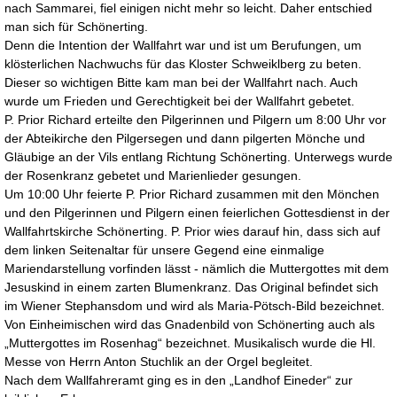
nach Sammarei, fiel einigen nicht mehr so leicht. Daher entschied
man sich für Schönerting.
Denn die Intention der Wallfahrt war und ist um Berufungen, um
klösterlichen Nachwuchs für das Kloster Schweiklberg zu beten.
Dieser so wichtigen Bitte kam man bei der Wallfahrt nach. Auch
wurde um Frieden und Gerechtigkeit bei der Wallfahrt gebetet.
P. Prior Richard erteilte den Pilgerinnen und Pilgern um 8:00 Uhr vor
der Abteikirche den Pilgersegen und dann pilgerten Mönche und
Gläubige an der Vils entlang Richtung Schönerting. Unterwegs wurde
der Rosenkranz gebetet und Marienlieder gesungen.
Um 10:00 Uhr feierte P. Prior Richard zusammen mit den Mönchen
und den Pilgerinnen und Pilgern einen feierlichen Gottesdienst in der
Wallfahrtskirche Schönerting. P. Prior wies darauf hin, dass sich auf
dem linken Seitenaltar für unsere Gegend eine einmalige
Mariendarstellung vorfinden lässt - nämlich die Muttergottes mit dem
Jesuskind in einem zarten Blumenkranz. Das Original befindet sich
im Wiener Stephansdom und wird als Maria-Pötsch-Bild bezeichnet.
Von Einheimischen wird das Gnadenbild von Schönerting auch als
„Muttergottes im Rosenhag“ bezeichnet. Musikalisch wurde die Hl.
Messe von Herrn Anton Stuchlik an der Orgel begleitet.
Nach dem Wallfahreramt ging es in den „Landhof Eineder“ zur