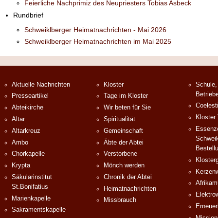
Feierliche Nachprimiz des Neupriesters Tobias Asbeck
Rundbrief
Schweiklberger Heimatnachrichten - Mai 2026
Schweiklberger Heimatnachrichten im Mai 2025
Aktuelle Nachrichten
Kloster
Schule,
Betrieb
Presseartikel
Tage im Kloster
Coelest
Abteikirche
Wir beten für Sie
Kloster
Altar
Spiritualität
Essenze
Altarkreuz
Gemeinschaft
Schweik
Ambo
Äbte der Abtei
Bestell
Chorkapelle
Verstorbene
Klosterg
Krypta
Mönch werden
Kerzenw
Säkularinstitut
Chronik der Abtei
Afrika
St.Bonifatius
Heimatnachrichten
Elektro
Marienkapelle
Missbrauch
Erneuer
Sakramentskapelle
Mission