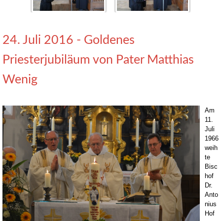
24. Juli 2016 - Goldenes
Priesterjubiläum von Pater Matthias
Wenig
Am
11.
Juli
1966
weih
te
Bisc
hof
Dr.
Anto
nius
Hof