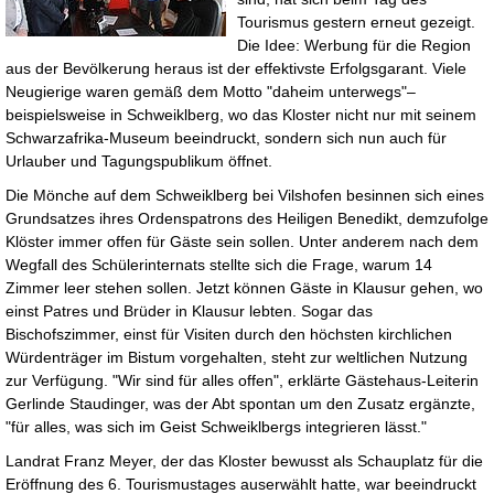
Tourismus gestern erneut gezeigt.
Die Idee: Werbung für die Region
aus der Bevölkerung heraus ist der effektivste Erfolgsgarant. Viele
Neugierige waren gemäß dem Motto "daheim unterwegs"–
beispielsweise in Schweiklberg, wo das Kloster nicht nur mit seinem
Schwarzafrika-Museum beeindruckt, sondern sich nun auch für
Urlauber und Tagungspublikum öffnet.
Die Mönche auf dem Schweiklberg bei Vilshofen besinnen sich eines
Grundsatzes ihres Ordenspatrons des Heiligen Benedikt, demzufolge
Klöster immer offen für Gäste sein sollen. Unter anderem nach dem
Wegfall des Schülerinternats stellte sich die Frage, warum 14
Zimmer leer stehen sollen. Jetzt können Gäste in Klausur gehen, wo
einst Patres und Brüder in Klausur lebten. Sogar das
Bischofszimmer, einst für Visiten durch den höchsten kirchlichen
Würdenträger im Bistum vorgehalten, steht zur weltlichen Nutzung
zur Verfügung. "Wir sind für alles offen", erklärte Gästehaus-Leiterin
Gerlinde Staudinger, was der Abt spontan um den Zusatz ergänzte,
"für alles, was sich im Geist Schweiklbergs integrieren lässt."
Landrat Franz Meyer, der das Kloster bewusst als Schauplatz für die
Eröffnung des 6. Tourismustages auserwählt hatte, war beeindruckt