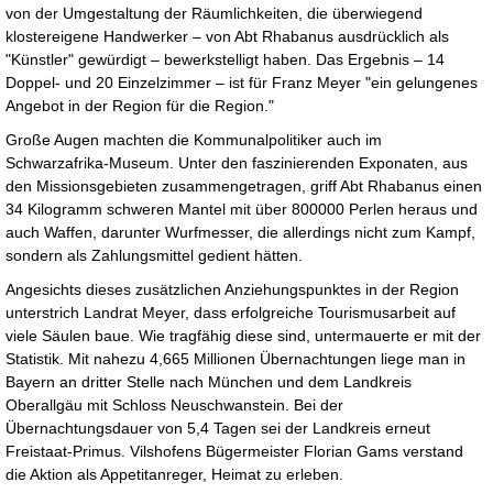
von der Umgestaltung der Räumlichkeiten, die überwiegend
klostereigene Handwerker – von Abt Rhabanus ausdrücklich als
"Künstler" gewürdigt – bewerkstelligt haben. Das Ergebnis – 14
Doppel- und 20 Einzelzimmer – ist für Franz Meyer "ein gelungenes
Angebot in der Region für die Region."
Große Augen machten die Kommunalpolitiker auch im
Schwarzafrika-Museum. Unter den faszinierenden Exponaten, aus
den Missionsgebieten zusammengetragen, griff Abt Rhabanus einen
34 Kilogramm schweren Mantel mit über 800000 Perlen heraus und
auch Waffen, darunter Wurfmesser, die allerdings nicht zum Kampf,
sondern als Zahlungsmittel gedient hätten.
Angesichts dieses zusätzlichen Anziehungspunktes in der Region
unterstrich Landrat Meyer, dass erfolgreiche Tourismusarbeit auf
viele Säulen baue. Wie tragfähig diese sind, untermauerte er mit der
Statistik. Mit nahezu 4,665 Millionen Übernachtungen liege man in
Bayern an dritter Stelle nach München und dem Landkreis
Oberallgäu mit Schloss Neuschwanstein. Bei der
Übernachtungsdauer von 5,4 Tagen sei der Landkreis erneut
Freistaat-Primus. Vilshofens Bügermeister Florian Gams verstand
die Aktion als Appetitanreger, Heimat zu erleben.