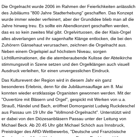
Die Orgelnacht wurde 2006 im Rahmen der Feierlichkeiten anlässlich
des Jubiläums "800 Jahre Stadterhebung" geschaffen. Das Konzept
wurde immer wieder verfeinert, aber der Grundidee blieb man all die
Jahre hinweg treu. Es sollte ein Abendkonzert geschaffen werden,
das es so kein zweites Mal gibt. Orgelvirtuosen, die der Klais-Orgel
alles abverlangen und ihr sagenhafte Klänge entlocken, die bei den
Zuhörern Gänsehaut verursachen, zeichnen die Orgelnacht aus.
Neben einem Orgelspiel auf höchstem Niveau, sorgen
Lichtilluminationen, die die atemberaubende Kulisse der Abteikirche
stimmungsvoll in Szene setzen und den Orgelklängen auch visuell
Ausdruck verleihen, für einen unvergesslichen Eindruck.
Das Kulturevent der Region wird in diesem Jahr ein ganz
besonderes Erlebnis, denn für die Jubiläumsauflage am 8. Mai
konnten wieder erstklassige Organisten gewonnen werden. Mit der
"Ouvertüre mit Bläsern und Orgel", gespickt mit Werken von u.a.
Strauß, Händel und Bach, eröffnet Domorganist Ludwig Ruckdeschel
aus Passau um 19 Uhr die "Vollmond-Orgelnacht". Unterstützt wird
er dabei von den Diözesanbläsern Passau unter der Leitung von
Michael Beck. Ab 20.45 Uhr gibt Michael Schöch aus Innsbruck,
Preisträger des ARD-Wettbewerbs, "Deutsche und Französische