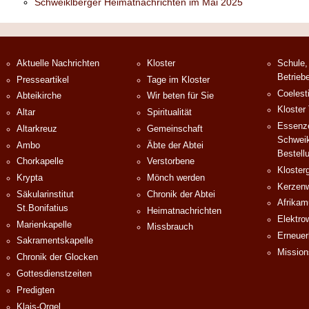
Schweiklberger Heimatnachrichten im Mai 2025
Aktuelle Nachrichten
Kloster
Schule,
Betrieb
Presseartikel
Tage im Kloster
Coelest
Abteikirche
Wir beten für Sie
Kloster
Altar
Spiritualität
Essenze
Altarkreuz
Gemeinschaft
Schweik
Ambo
Äbte der Abtei
Bestell
Chorkapelle
Verstorbene
Klosterg
Krypta
Mönch werden
Kerzenw
Säkularinstitut
Chronik der Abtei
Afrika
St.Bonifatius
Heimatnachrichten
Elektro
Marienkapelle
Missbrauch
Erneuer
Sakramentskapelle
Mission
Chronik der Glocken
Gottesdienstzeiten
Predigten
Klais-Orgel