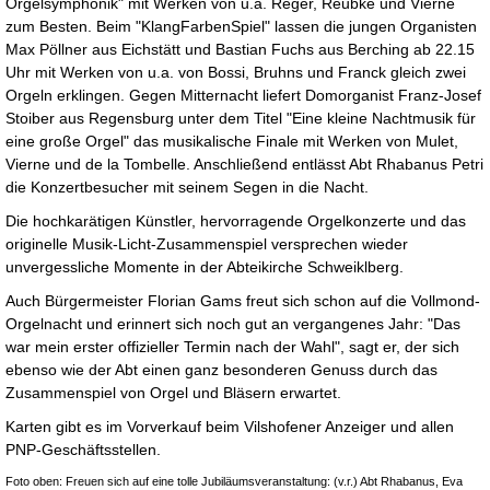
Orgelsymphonik" mit Werken von u.a. Reger, Reubke und Vierne
zum Besten. Beim "KlangFarbenSpiel" lassen die jungen Organisten
Max Pöllner aus Eichstätt und Bastian Fuchs aus Berching ab 22.15
Uhr mit Werken von u.a. von Bossi, Bruhns und Franck gleich zwei
Orgeln erklingen. Gegen Mitternacht liefert Domorganist Franz-Josef
Stoiber aus Regensburg unter dem Titel "Eine kleine Nachtmusik für
eine große Orgel" das musikalische Finale mit Werken von Mulet,
Vierne und de la Tombelle. Anschließend entlässt Abt Rhabanus Petri
die Konzertbesucher mit seinem Segen in die Nacht.
Die hochkarätigen Künstler, hervorragende Orgelkonzerte und das
originelle Musik-Licht-Zusammenspiel versprechen wieder
unvergessliche Momente in der Abteikirche Schweiklberg.
Auch Bürgermeister Florian Gams freut sich schon auf die Vollmond-
Orgelnacht und erinnert sich noch gut an vergangenes Jahr: "Das
war mein erster offizieller Termin nach der Wahl", sagt er, der sich
ebenso wie der Abt einen ganz besonderen Genuss durch das
Zusammenspiel von Orgel und Bläsern erwartet.
Karten gibt es im Vorverkauf beim Vilshofener Anzeiger und allen
PNP-Geschäftsstellen.
Foto oben: Freuen sich auf eine tolle Jubiläumsveranstaltung: (v.r.) Abt Rhabanus, Eva