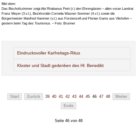
Bild oben:
Das Bischofszimmer zeigt Abt Rhabanus Petri (r.) den Ehrengästen – allen voran Landrat
Franz Meyer (3.v.l.), Bezirksrätin Cornelia Wasner-Sommer (4.v.l.) sowie die
Bürgermeister Manfred Hammer (v,l.) aus Fürstenzell und Florian Gams aus Vilshofen –
gestern beim Tag des Tourismus. − Foto: Brunner
Eindrucksvoller Karfreitags-Ritus
Kloster und Stadt gedenken des Hl. Benedikt
Start
Zurück
39
40
41
42
43
44
45
46
47
48
Weiter
Ende
Seite 46 von 48