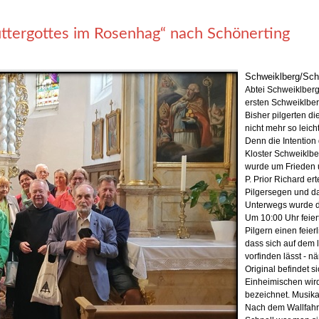
ttergottes im Rosenhag“ nach Schönerting
Schweiklberg/Sch
Abtei Schweiklberg
ersten Schweiklber
Bisher pilgerten d
nicht mehr so leich
Denn die Intention
Kloster Schweiklbe
wurde um Frieden u
P. Prior Richard er
Pilgersegen und da
Unterwegs wurde d
Um 10:00 Uhr feie
Pilgern einen feier
dass sich auf dem 
vorfinden lässt - 
Original befindet 
Einheimischen wir
bezeichnet. Musika
Nach dem Wallfahre