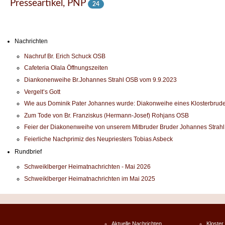
Presseartikel, PNP
24
Nachrichten
Nachruf Br. Erich Schuck OSB
Cafeteria Olala Öffnungszeiten
Diankonenweihe Br.Johannes Strahl OSB vom 9.9.2023
Vergelt’s Gott
Wie aus Dominik Pater Johannes wurde: Diakonweihe eines Klosterbrude
Zum Tode von Br. Franziskus (Hermann-Josef) Rohjans OSB
Feier der Diakonenweihe von unserem Mitbruder Bruder Johannes Strah
Feierliche Nachprimiz des Neupriesters Tobias Asbeck
Rundbrief
Schweiklberger Heimatnachrichten - Mai 2026
Schweiklberger Heimatnachrichten im Mai 2025
Aktuelle Nachrichten
Kloster