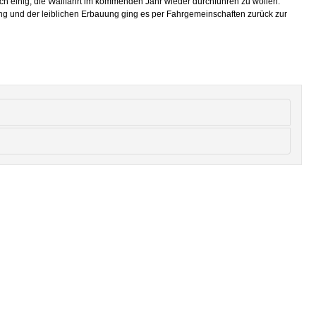
ch einig, die Wallfahrt im kommenden Jahr wieder durchführen zu wollen.
ng und der leiblichen Erbauung ging es per Fahrgemeinschaften zurück zur