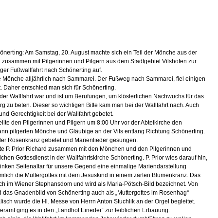
önerting
: Am Samstag, 20. August machte sich ein Teil der Mönche aus der
 zusammen mit Pilgerinnen und Pilgern aus dem Stadtgebiet Vilshofen zur
ger Fußwallfahrt nach Schönerting auf.
ie Mönche alljährlich nach Sammarei. Der Fußweg nach Sammarei, fiel einigen
t. Daher entschied man sich für Schönerting.
 der Wallfahrt war und ist um Berufungen, um klösterlichen Nachwuchs für das
rg zu beten. Dieser so wichtigen Bitte kam man bei der Wallfahrt nach. Auch
nd Gerechtigkeit bei der Wallfahrt gebetet.
teilte den Pilgerinnen und Pilgern um 8:00 Uhr vor der Abteikirche den
nn pilgerten Mönche und Gläubige an der Vils entlang Richtung Schönerting.
er Rosenkranz gebetet und Marienlieder gesungen.
rte P. Prior Richard zusammen mit den Mönchen und den Pilgerinnen und
lichen Gottesdienst in der Wallfahrtskirche Schönerting. P. Prior wies darauf hin,
linken Seitenaltar für unsere Gegend eine einmalige Mariendarstellung
nämlich die Muttergottes mit dem Jesuskind in einem zarten Blumenkranz. Das
sich im Wiener Stephansdom und wird als Maria-Pötsch-Bild bezeichnet. Von
d das Gnadenbild von Schönerting auch als „Muttergottes im Rosenhag“
lisch wurde die Hl. Messe von Herrn Anton Stuchlik an der Orgel begleitet.
ramt ging es in den „Landhof Eineder“ zur leiblichen Erbauung.