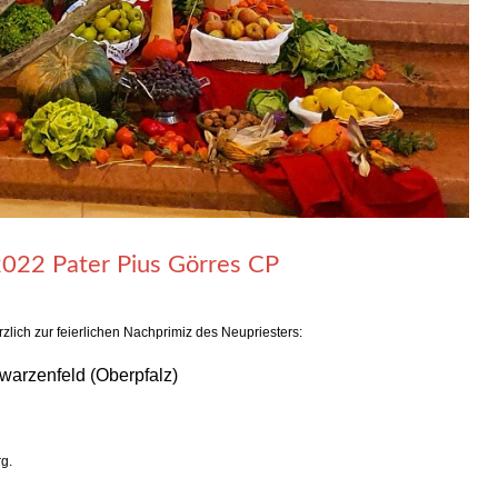
2022 Pater Pius Görres CP
lich zur feierlichen Nachprimiz des Neupriesters:
warzenfeld (Oberpfalz)
rg.