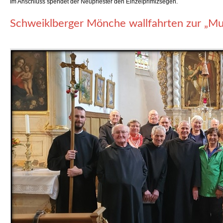
Im Anschluss spendet der Neupriester den Einzelprimizsegen.
Schweiklberger Mönche wallfahrten zur „Mu