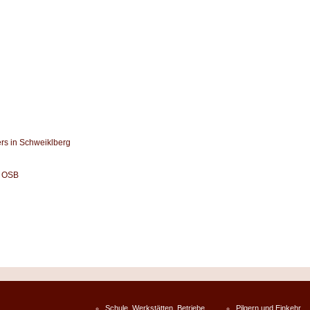
rs in Schweiklberg
l OSB
Schule, Werkstätten, Betriebe
Pilgern und Einkehr