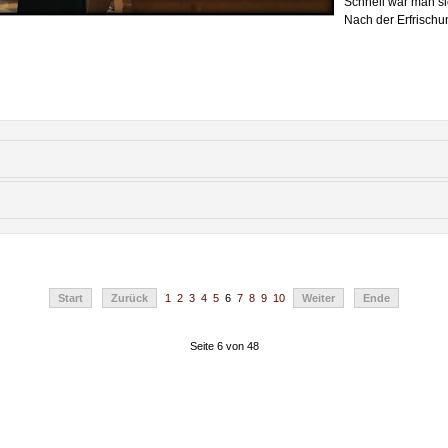
Schnell war man si
Nach der Erfrischu
Start
Zurück
1
2
3
4
5
6
7
8
9
10
Weiter
Ende
Seite 6 von 48