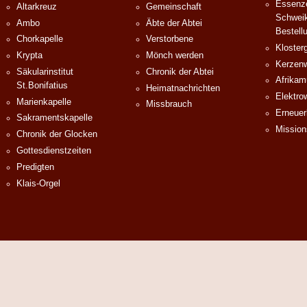
Essenze
Altarkreuz
Gemeinschaft
Schweik
Ambo
Äbte der Abtei
Bestell
Chorkapelle
Verstorbene
Klosterg
Krypta
Mönch werden
Kerzenw
Säkularinstitut
Chronik der Abtei
Afrika
St.Bonifatius
Heimatnachrichten
Elektro
Marienkapelle
Missbrauch
Erneuer
Sakramentskapelle
Mission
Chronik der Glocken
Gottesdienstzeiten
Predigten
Klais-Orgel