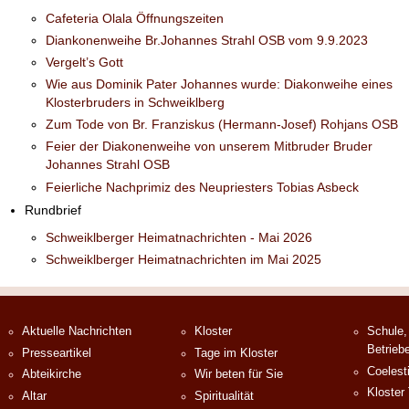
Cafeteria Olala Öffnungszeiten
Diankonenweihe Br.Johannes Strahl OSB vom 9.9.2023
Vergelt’s Gott
Wie aus Dominik Pater Johannes wurde: Diakonweihe eines
Klosterbruders in Schweiklberg
Zum Tode von Br. Franziskus (Hermann-Josef) Rohjans OSB
Feier der Diakonenweihe von unserem Mitbruder Bruder
Johannes Strahl OSB
Feierliche Nachprimiz des Neupriesters Tobias Asbeck
Rundbrief
Schweiklberger Heimatnachrichten - Mai 2026
Schweiklberger Heimatnachrichten im Mai 2025
Aktuelle Nachrichten
Kloster
Schule,
Betrieb
Presseartikel
Tage im Kloster
Coelest
Abteikirche
Wir beten für Sie
Kloster
Altar
Spiritualität