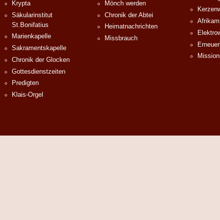
Krypta
Mönch werden
Kerzenw
Säkularinstitut
Chronik der Abtei
Afrika
St.Bonifatius
Heimatnachrichten
Elektro
Marienkapelle
Missbrauch
Erneuer
Sakramentskapelle
Mission
Chronik der Glocken
Gottesdienstzeiten
Predigten
Klais-Orgel