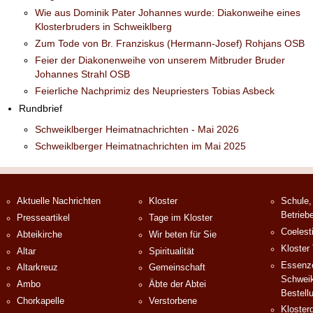
Wie aus Dominik Pater Johannes wurde: Diakonweihe eines
Klosterbruders in Schweiklberg
Zum Tode von Br. Franziskus (Hermann-Josef) Rohjans OSB
Feier der Diakonenweihe von unserem Mitbruder Bruder
Johannes Strahl OSB
Feierliche Nachprimiz des Neupriesters Tobias Asbeck
Rundbrief
Schweiklberger Heimatnachrichten - Mai 2026
Schweiklberger Heimatnachrichten im Mai 2025
Aktuelle Nachrichten
Kloster
Schule,
Betrieb
Presseartikel
Tage im Kloster
Coelest
Abteikirche
Wir beten für Sie
Kloster
Altar
Spiritualität
Essenze
Altarkreuz
Gemeinschaft
Schweik
Ambo
Äbte der Abtei
Bestell
Chorkapelle
Verstorbene
Klosterg