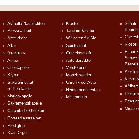
Aktuelle Nachrichten
Kloster
Schule,
Betrieb
Presseartikel
Tage im Kloster
Coelest
Abteikirche
Wir beten für Sie
Kloster
Altar
Spiritualität
Essenze
Altarkreuz
Gemeinschaft
Schweik
Ambo
Äbte der Abtei
Bestell
Chorkapelle
Verstorbene
Klosterg
Krypta
Mönch werden
Kerzenw
Säkularinstitut
Chronik der Abtei
Afrika
St.Bonifatius
Heimatnachrichten
Elektro
Marienkapelle
Missbrauch
Erneuer
Sakramentskapelle
Mission
Chronik der Glocken
Gottesdienstzeiten
Predigten
Klais-Orgel