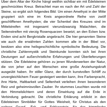
Über dem Altar der Kirche hängt weithin sichtbar ein mit Edelsteinen
geschmücktes Kreuz. Betrachtet man es nach der Art und Zahl der
Steine, so ergibt sich folgendes Bild: Um einen Amethyst in der Mitte
gruppiert sich eine im Kreis angeordnete Reihe von zwölf
geschliffenen Amethysten; die vier Schenkel des Kreuzes sind im
Mittelstreifen mit insgesamt vierundzwanzig Malachiten, die
Seitenstreifen mit vierzig Rosenquarzen besetzt; an den Ecken bzw.
Enden sind acht Bergkristalle angebracht. Die hier genannten Steine
wie auch die erwähnten Zahlen kommen alle in der Bibel vor,
besitzen also eine heilsgeschichtliche symbolische Bedeutung. Die
christliche Zahlenmystik und Steinkunde konnten sich bei ihren
Deutungen auf außerchristliche Erfahrungen und Überlieferungen
stützen. Die Edelsteine gehören zu jenen Wunderwerken der Natur,
die von jeher auf den Menschen eine große Anziehungskraft
ausgeübt haben. Ihr stiller Glanz, der durch kunstvollen Schliff zu
unvergleichlichem Feuer gesteigert werden kann, ihre Farbenpracht,
ihre Härte, Haltbarkeit und Seltenheit verleihen ihnen besonderen
Reiz und geheimnisvollen Zauber. Ihr stummes Leuchten wurde mit
den Himmelslichtern und deren Einwirkung auf die Erde in
Verbindung gebracht. Die christliche Erklärung erblickt in den
Edelsteinen Sinnbilder für Gottes Weisheit, für Christus als den
wahren Grund-, Eck- und Schlussstein, für das himmlische