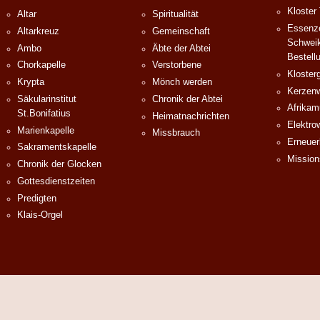
Kloster
Altar
Spiritualität
Essenze
Altarkreuz
Gemeinschaft
Schweik
Ambo
Äbte der Abtei
Bestell
Chorkapelle
Verstorbene
Klosterg
Krypta
Mönch werden
Kerzenw
Säkularinstitut
Chronik der Abtei
Afrika
St.Bonifatius
Heimatnachrichten
Elektro
Marienkapelle
Missbrauch
Erneuer
Sakramentskapelle
Mission
Chronik der Glocken
Gottesdienstzeiten
Predigten
Klais-Orgel