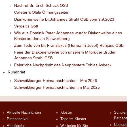
Nachruf Br. Erich Schuck OSB
Cafeteria Olala Öffnungszeiten
Diankonenweihe Br.Johannes Strahl OSB vom 9.9.2023
Vergelt’s Gott
Wie aus Dominik Pater Johannes wurde: Diakonweihe eines
Klosterbruders in Schweiklberg
Zum Tode von Br. Franziskus (Hermann-Josef) Rohjans OSB
Feier der Diakonenweihe von unserem Mitbruder Bruder
Johannes Strahl OSB
Feierliche Nachprimiz des Neupriesters Tobias Asbeck
Rundbrief
Schweiklberger Heimatnachrichten - Mai 2026
Schweiklberger Heimatnachrichten im Mai 2025
Aktuelle Nachrichten
Kloster
Schule,
Betrieb
Presseartikel
Tage im Kloster
Coelest
Abteikirche
Wir beten für Sie