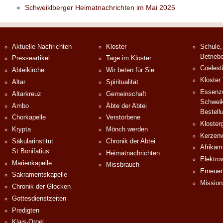
Schweiklberger Heimatnachrichten im Mai 2025
Aktuelle Nachrichten
Kloster
Schule,
Betrieb
Presseartikel
Tage im Kloster
Coelest
Abteikirche
Wir beten für Sie
Kloster
Altar
Spiritualität
Essenze
Altarkreuz
Gemeinschaft
Schweik
Ambo
Äbte der Abtei
Bestell
Chorkapelle
Verstorbene
Klosterg
Krypta
Mönch werden
Kerzenw
Säkularinstitut
Chronik der Abtei
Afrika
St.Bonifatius
Heimatnachrichten
Elektro
Marienkapelle
Missbrauch
Erneuer
Sakramentskapelle
Mission
Chronik der Glocken
Gottesdienstzeiten
Predigten
Klais-Orgel