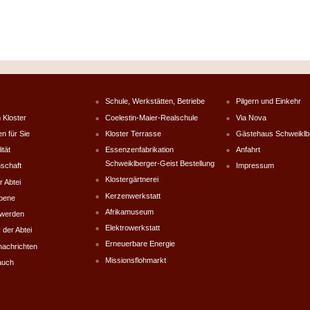
Schule, Werkstätten, Betriebe
Pilgern und Einkehr
 Kloster
Coelestin-Maier-Realschule
Via Nova
en für Sie
Kloster Terrasse
Gästehaus Schweiklb
ität
Essenzenfabrikation
Anfahrt
Schweiklberger-Geist Bestellung
schaft
Impressum
Klostergärtnerei
r Abtei
Kerzenwerkstatt
rbene
Afrikamuseum
werden
Elektrowerkstatt
 der Abtei
Erneuerbare Energie
nachrichten
Missionsflohmarkt
auch