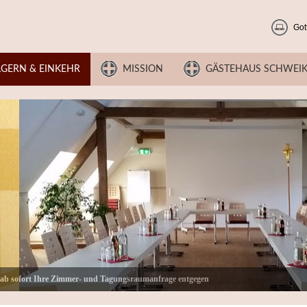
Got
LGERN & EINKEHR
MISSION
GÄSTEHAUS SCHWEI
 ab sofort Ihre Zimmer- und Tagungsraumanfrage entgegen