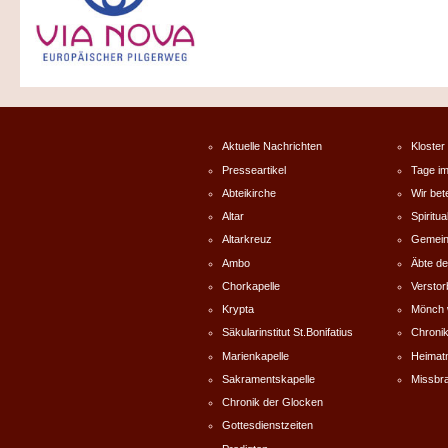
Aktuelle Nachrichten
Kloster
Presseartikel
Tage im
Abteikirche
Wir bet
Altar
Spiritual
Altarkreuz
Gemein
Ambo
Äbte de
Chorkapelle
Versto
Krypta
Mönch 
Säkularinstitut St.Bonifatius
Chronik
Marienkapelle
Heimat
Sakramentskapelle
Missbr
Chronik der Glocken
Gottesdienstzeiten