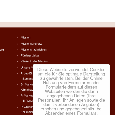
Mission
Missionsprokura
erg
Missionsnachrichten
Förderprojekte
Klöster in der Mission
Unsere Missionare
Diese Webseite verwendet Cookies
um die für Sie optimale Darstellung
P. Leo Eireiner Südafrika -
zu gewährleisten. Bei der Online
Inkamana
Nutzung von Formularen oder
Br. Markus Forster Tanzania -
Formularfeldern auf diesen
Webseiten werden die darin
Kilimahewa
angegebenen Daten (Ihre
P. Markus Dworschak Kolumbien
Personalien, Ihr Anliegen sowie die
- El Rosal
damit verbundenen Angaben)
P. Gregor Norbert Zeilinger
erhoben und gegebenenfalls, bei
Absenden eines Formulars,
Kolumbien - El Rosal