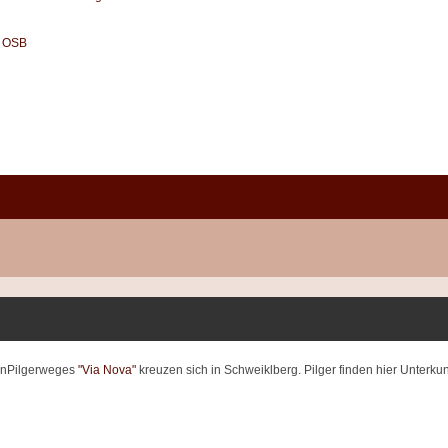
l OSB
henPilgerweges
"Via Nova"
kreuzen sich in Schweiklberg. Pilger finden hier Unterku