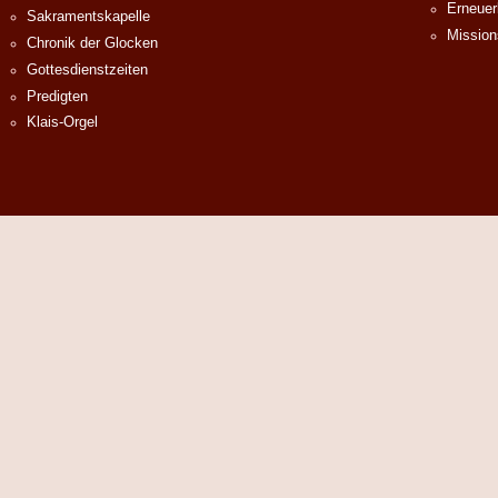
Erneuer
Sakramentskapelle
Mission
Chronik der Glocken
Gottesdienstzeiten
Predigten
Klais-Orgel