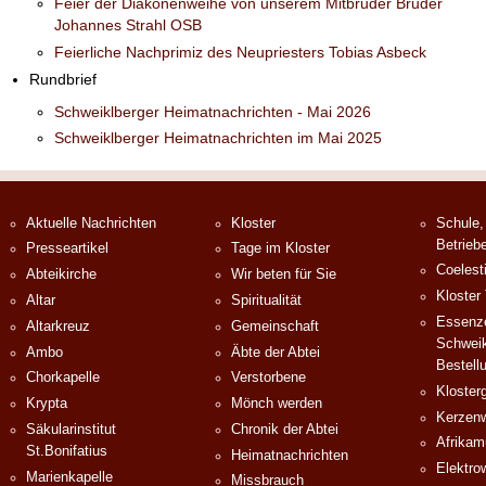
Feier der Diakonenweihe von unserem Mitbruder Bruder
Johannes Strahl OSB
Feierliche Nachprimiz des Neupriesters Tobias Asbeck
Rundbrief
Schweiklberger Heimatnachrichten - Mai 2026
Schweiklberger Heimatnachrichten im Mai 2025
Aktuelle Nachrichten
Kloster
Schule,
Betrieb
Presseartikel
Tage im Kloster
Coelest
Abteikirche
Wir beten für Sie
Kloster
Altar
Spiritualität
Essenze
Altarkreuz
Gemeinschaft
Schweik
Ambo
Äbte der Abtei
Bestell
Chorkapelle
Verstorbene
Klosterg
Krypta
Mönch werden
Kerzenw
Säkularinstitut
Chronik der Abtei
Afrika
St.Bonifatius
Heimatnachrichten
Elektro
Marienkapelle
Missbrauch