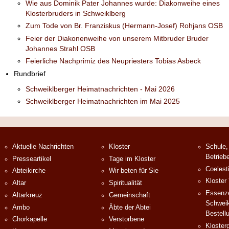
Wie aus Dominik Pater Johannes wurde: Diakonweihe eines
Klosterbruders in Schweiklberg
Zum Tode von Br. Franziskus (Hermann-Josef) Rohjans OSB
Feier der Diakonenweihe von unserem Mitbruder Bruder
Johannes Strahl OSB
Feierliche Nachprimiz des Neupriesters Tobias Asbeck
Rundbrief
Schweiklberger Heimatnachrichten - Mai 2026
Schweiklberger Heimatnachrichten im Mai 2025
Aktuelle Nachrichten
Kloster
Schule,
Betrieb
Presseartikel
Tage im Kloster
Coelest
Abteikirche
Wir beten für Sie
Kloster
Altar
Spiritualität
Essenze
Altarkreuz
Gemeinschaft
Schweik
Ambo
Äbte der Abtei
Bestell
Chorkapelle
Verstorbene
Klosterg