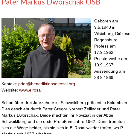
Pater Markus Dworschak OSB
Geboren am
9.5.1940 in
Vilsbiburg, Diözese
Regensburg
Profess am
17.9.1962
Priesterweihe am
10.9.1967
Aussendung am
28.9.1969
Kontakt:
prior@benediktinoselrosal.org
Website:
www.elrosal
Schon über drei Jahrzehnte ist Schweiklberg präsent in Kolumbien.
Dies geschieht durch Pater Gregor Norbert Zeilinger und Pater
Markus Dworschak. Beide machten ihr Noviziat in der Abtei
Schweiklberg und die erste Profeß im Jahre 1962. Dann trennten
sich die Wege beider, bis sie sich in El Rosal wieder trafen, wo P.