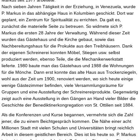
Markus seit 1977 arbeitete.
Nach sieben Jahren Tätigkeit in der Erziehung, in Venezuela, wurde
P. Markus in das abhängige Haus in Kolumbien geschickt. Dort war
geplant, ein Zentrum für Spiritualität zu errichten. Da galt es,
zunächst die materielle Seite zu betreuen. So widmete sich P.
Markus die ersten 28 Jahre der Verwaltung. Während dieser Zeit
wurden das Gästehaus und die Kirche gebaut, sowie das
Nachbereitungshaus für die Prokukte aus den Treibhäusern. Dank
der eigenen Schreinerei konnten Möbel, Stiegen usw. selbst
produziert werden, ebenso Teile, die die Mechanikerwerkstatt
lieferte. 1980 baute man das Gästehaus und 1988 die Wohnungen
für die Mönche. Dann erst konnte das alte Haus aus Trockenziegeln,
wohl aus der Zeit um 1900, renoviert werden, wo sich heute einige
wenige Gästezimmer befinden, viele Versammlungsräume für
Gruppen und eine Ausstellung der Schreinereiprodukte. Gegenwärtig
zeigt auch eine Ausstellung in den Gängen an Hand vieler Bilder die
Geschichte der Benediktinerkongregation von St. Ottilien seit 1884.
Als die Konferenzen und Kurse begannen, vermehrte sich die Zahl
jener, die zu einem Beichtgespräch kommen. Die Nähe einer acht
Millionen Stadt mit vielen Schulen und Universitäten bringt reichlich
Arbeit in diesem geistlichen Bereich. Dies ist bis heute so. P. Markus