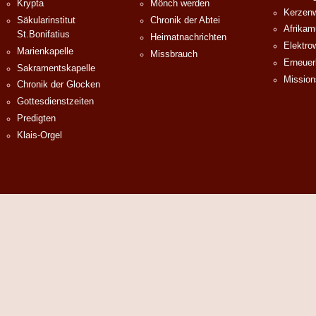
Krypta
Mönch werden
Kerzenw
Säkularinstitut
Chronik der Abtei
Afrika
St.Bonifatius
Heimatnachrichten
Elektro
Marienkapelle
Missbrauch
Erneuer
Sakramentskapelle
Mission
Chronik der Glocken
Gottesdienstzeiten
Predigten
Klais-Orgel