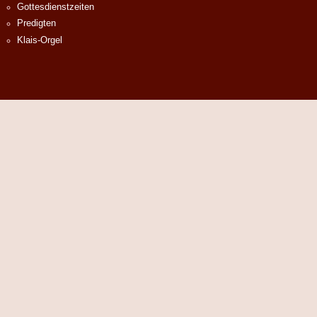
Gottesdienstzeiten
Predigten
Klais-Orgel