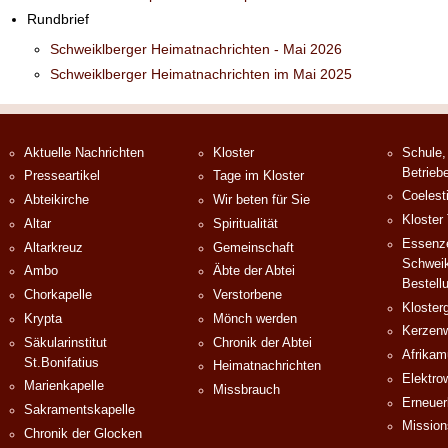
Rundbrief
Schweiklberger Heimatnachrichten - Mai 2026
Schweiklberger Heimatnachrichten im Mai 2025
Aktuelle Nachrichten
Kloster
Schule,
Betrieb
Presseartikel
Tage im Kloster
Coelest
Abteikirche
Wir beten für Sie
Kloster
Altar
Spiritualität
Essenze
Altarkreuz
Gemeinschaft
Schweik
Ambo
Äbte der Abtei
Bestell
Chorkapelle
Verstorbene
Klosterg
Krypta
Mönch werden
Kerzenw
Säkularinstitut
Chronik der Abtei
Afrika
St.Bonifatius
Heimatnachrichten
Elektro
Marienkapelle
Missbrauch
Erneuer
Sakramentskapelle
Mission
Chronik der Glocken