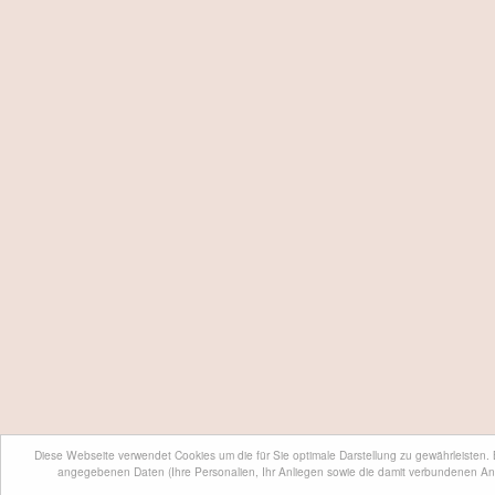
Diese Webseite verwendet Cookies um die für Sie optimale Darstellung zu gewährleisten.
angegebenen Daten (Ihre Personalien, Ihr Anliegen sowie die damit verbundenen An