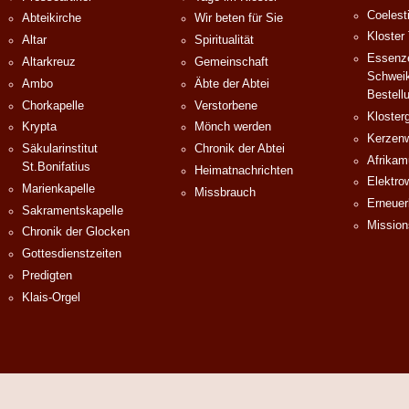
Coelest
Abteikirche
Wir beten für Sie
Kloster
Altar
Spiritualität
Essenze
Altarkreuz
Gemeinschaft
Schweik
Ambo
Äbte der Abtei
Bestell
Chorkapelle
Verstorbene
Klosterg
Krypta
Mönch werden
Kerzenw
Säkularinstitut
Chronik der Abtei
Afrika
St.Bonifatius
Heimatnachrichten
Elektro
Marienkapelle
Missbrauch
Erneuer
Sakramentskapelle
Mission
Chronik der Glocken
Gottesdienstzeiten
Predigten
Klais-Orgel