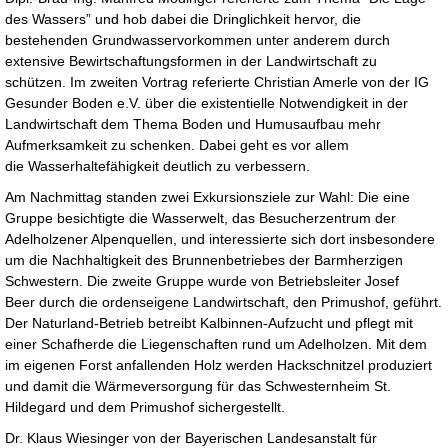
des Wassers” und hob dabei die Dringlichkeit hervor, die
bestehenden Grundwasservorkommen unter anderem durch
extensive Bewirtschaftungsformen in der Landwirtschaft zu
schützen. Im zweiten Vortrag referierte Christian Amerle von der IG
Gesunder Boden e.V. über die existentielle Notwendigkeit in der
Landwirtschaft dem Thema Boden und Humusaufbau mehr
Aufmerksamkeit zu schenken. Dabei geht es vor allem
die Wasserhaltefähigkeit deutlich zu verbessern.
Am Nachmittag standen zwei Exkursionsziele zur Wahl: Die eine
Gruppe besichtigte die Wasserwelt, das Besucherzentrum der
Adelholzener Alpenquellen, und interessierte sich dort insbesondere
um die Nachhaltigkeit des Brunnenbetriebes der Barmherzigen
Schwestern. Die zweite Gruppe wurde von Betriebsleiter Josef
Beer durch die ordenseigene Landwirtschaft, den Primushof, geführt.
Der Naturland-Betrieb betreibt Kalbinnen-Aufzucht und pflegt mit
einer Schafherde die Liegenschaften rund um Adelholzen. Mit dem
im eigenen Forst anfallenden Holz werden Hackschnitzel produziert
und damit die Wärmeversorgung für das Schwesternheim St.
Hildegard und dem Primushof sichergestellt.
Dr. Klaus Wiesinger von der Bayerischen Landesanstalt für