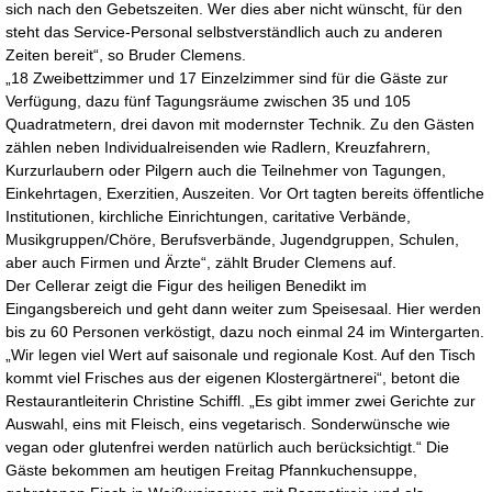
sich nach den Gebetszeiten. Wer dies aber nicht wünscht, für den
steht das Service-Personal selbstverständlich auch zu anderen
Zeiten bereit“, so Bruder Clemens.
„18 Zweibettzimmer und 17 Einzelzimmer sind für die Gäste zur
Verfügung, dazu fünf Tagungsräume zwischen 35 und 105
Quadratmetern, drei davon mit modernster Technik. Zu den Gästen
zählen neben Individualreisenden wie Radlern, Kreuzfahrern,
Kurzurlaubern oder Pilgern auch die Teilnehmer von Tagungen,
Einkehrtagen, Exerzitien, Auszeiten. Vor Ort tagten bereits öffentliche
Institutionen, kirchliche Einrichtungen, caritative Verbände,
Musikgruppen/Chöre, Berufsverbände, Jugendgruppen, Schulen,
aber auch Firmen und Ärzte“, zählt Bruder Clemens auf.
Der Cellerar zeigt die Figur des heiligen Benedikt im
Eingangsbereich und geht dann weiter zum Speisesaal. Hier werden
bis zu 60 Personen verköstigt, dazu noch einmal 24 im Wintergarten.
„Wir legen viel Wert auf saisonale und regionale Kost. Auf den Tisch
kommt viel Frisches aus der eigenen Klostergärtnerei“, betont die
Restaurantleiterin Christine Schiffl. „Es gibt immer zwei Gerichte zur
Auswahl, eins mit Fleisch, eins vegetarisch. Sonderwünsche wie
vegan oder glutenfrei werden natürlich auch berücksichtigt.“ Die
Gäste bekommen am heutigen Freitag Pfannkuchensuppe,