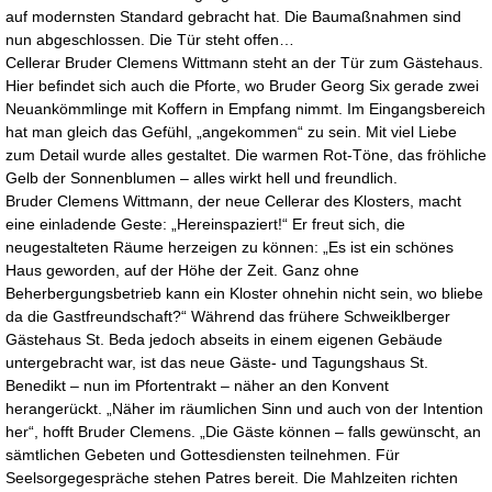
auf modernsten Standard gebracht hat. Die Baumaßnahmen sind
nun abgeschlossen. Die Tür steht offen…
Cellerar Bruder Clemens Wittmann steht an der Tür zum Gästehaus.
Hier befindet sich auch die Pforte, wo Bruder Georg Six gerade zwei
Neuankömmlinge mit Koffern in Empfang nimmt. Im Eingangsbereich
hat man gleich das Gefühl, „angekommen“ zu sein. Mit viel Liebe
zum Detail wurde alles gestaltet. Die warmen Rot-Töne, das fröhliche
Gelb der Sonnenblumen – alles wirkt hell und freundlich.
Bruder Clemens Wittmann, der neue Cellerar des Klosters, macht
eine einladende Geste: „Hereinspaziert!“ Er freut sich, die
neugestalteten Räume herzeigen zu können: „Es ist ein schönes
Haus geworden, auf der Höhe der Zeit. Ganz ohne
Beherbergungsbetrieb kann ein Kloster ohnehin nicht sein, wo bliebe
da die Gastfreundschaft?“ Während das frühere Schweiklberger
Gästehaus St. Beda jedoch abseits in einem eigenen Gebäude
untergebracht war, ist das neue Gäste- und Tagungshaus St.
Benedikt – nun im Pfortentrakt – näher an den Konvent
herangerückt. „Näher im räumlichen Sinn und auch von der Intention
her“, hofft Bruder Clemens. „Die Gäste können – falls gewünscht, an
sämtlichen Gebeten und Gottesdiensten teilnehmen. Für
Seelsorgegespräche stehen Patres bereit. Die Mahlzeiten richten