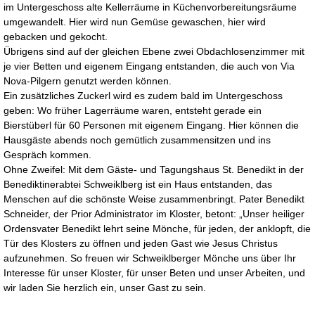
im Untergeschoss alte Kellerräume in Küchenvorbereitungsräume
umgewandelt. Hier wird nun Gemüse gewaschen, hier wird
gebacken und gekocht.
Übrigens sind auf der gleichen Ebene zwei Obdachlosenzimmer mit
je vier Betten und eigenem Eingang entstanden, die auch von Via
Nova-Pilgern genutzt werden können.
Ein zusätzliches Zuckerl wird es zudem bald im Untergeschoss
geben: Wo früher Lagerräume waren, entsteht gerade ein
Bierstüberl für 60 Personen mit eigenem Eingang. Hier können die
Hausgäste abends noch gemütlich zusammensitzen und ins
Gespräch kommen.
Ohne Zweifel: Mit dem Gäste- und Tagungshaus St. Benedikt in der
Benediktinerabtei Schweiklberg ist ein Haus entstanden, das
Menschen auf die schönste Weise zusammenbringt. Pater Benedikt
Schneider, der Prior Administrator im Kloster, betont: „Unser heiliger
Ordensvater Benedikt lehrt seine Mönche, für jeden, der anklopft, die
Tür des Klosters zu öffnen und jeden Gast wie Jesus Christus
aufzunehmen. So freuen wir Schweiklberger Mönche uns über Ihr
Interesse für unser Kloster, für unser Beten und unser Arbeiten, und
wir laden Sie herzlich ein, unser Gast zu sein.