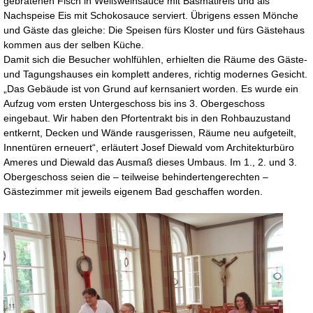
gebratenen Fisch in Weißweinsauce mit Basmatireis und als
Nachspeise Eis mit Schokosauce serviert. Übrigens essen Mönche
und Gäste das gleiche: Die Speisen fürs Kloster und fürs Gästehaus
kommen aus der selben Küche.
Damit sich die Besucher wohlfühlen, erhielten die Räume des Gäste-
und Tagungshauses ein komplett anderes, richtig modernes Gesicht.
„Das Gebäude ist von Grund auf kernsaniert worden. Es wurde ein
Aufzug vom ersten Untergeschoss bis ins 3. Obergeschoss
eingebaut. Wir haben den Pfortentrakt bis in den Rohbauzustand
entkernt, Decken und Wände rausgerissen, Räume neu aufgeteilt,
Innentüren erneuert“, erläutert Josef Diewald vom Architekturbüro
Ameres und Diewald das Ausmaß dieses Umbaus. Im 1., 2. und 3.
Obergeschoss seien die – teilweise behindertengerechten –
Gästezimmer mit jeweils eigenem Bad geschaffen worden.