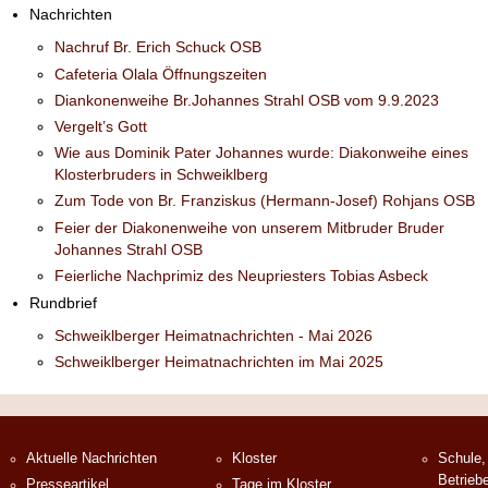
Nachrichten
Nachruf Br. Erich Schuck OSB
Cafeteria Olala Öffnungszeiten
Diankonenweihe Br.Johannes Strahl OSB vom 9.9.2023
Vergelt’s Gott
Wie aus Dominik Pater Johannes wurde: Diakonweihe eines
Klosterbruders in Schweiklberg
Zum Tode von Br. Franziskus (Hermann-Josef) Rohjans OSB
Feier der Diakonenweihe von unserem Mitbruder Bruder
Johannes Strahl OSB
Feierliche Nachprimiz des Neupriesters Tobias Asbeck
Rundbrief
Schweiklberger Heimatnachrichten - Mai 2026
Schweiklberger Heimatnachrichten im Mai 2025
Aktuelle Nachrichten
Kloster
Schule,
Betrieb
Presseartikel
Tage im Kloster