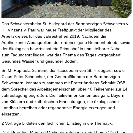
Das Schwesternheim St. Hildegard der Barmherzigen Schwestern v.
Hl. Vinzenz v. Paul war heuer Treffpunkt der Mitglieder des
Arbeitskreises für das Jahrestreffen 2019. Nachdem die
Adelholzener Alpenquellen, der ordenseigene Brunnenbetrieb, sowie
der ökologisch bewirtschaftete Primushof in unmittelbarer Nähe
zum Tagungsort liegen, war das Thema des Tages vorgegeben:
Gesundes Wasser und gesunder Boden.
Sr. M. Rapfaela Schreml, die Hausoberin von St. Hildegard, sowie
Claus-Peter Scheucher, der Generalökonom der Barmherzigen
Schwestern, konnten zusammen mit Frater Andreas Schmidt OSB,
dem Sprecher des Arbeitsgemeinschaft, über 40 Teilnehmer zur 14.
Jahrestagung begrüßen. Die Teilnehmer kamen aus ganz Bayern,
von Klöstern und katholischen Einrichtungen, die ökologischen
Landbau betreiben oder regenerative Energie erzeugen und
einsetzen.
2 Vorträge bildeten den fachlichen Einstieg in die Thematik:
Dipl.-Brau-Ing. Manfred Mödinger referierte zum Thema “Die Lage