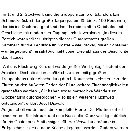
Im 1. und 2. Stockwerk sind die Gruppenräume entstanden. Ein
Schmuckstück ist der große Tagungsraum für bis zu 100 Personen,
der bis ins Dach rauf geht und das Flair eines alten Gebäudes mit
Geschichte mit modernster Tagungstechnik verbindet. „In diesem
Bereich waren früher übrigens die vier Quadratmeter großen
Kammern für die Lehrlinge im Kloster – wie Bäcker, Maler, Schreiner
– untergebracht“, erzählt Architekt Josef Diewald aus der Geschichte
des Hauses.
„Auf das Fluchtweg-Konzept wurde großer Wert gelegt“, betont der
Architekt. Deshalb seien zusätzlich zu dem mittig großen
Treppenhaus unter Abschottung durch Rauchschutzelemente zu den
Fluren an den äußeren Enden der Flure weitere Fluchtmöglichkeiten
geschaffen worden. „Wir haben sogar meterdicke Wände zum
Glockenturm durchgebrochen – so ist ein weiterer Fluchtweg
entstanden“, erklärt Josef Diewald.
Aufgemöbelt wurde auch die komplette Pforte: Der Pförtner erhielt
einen neuen Schlafraum und eine Nasszelle. Ganz wichtig natürlich
für ein Gästehaus: Statt einiger früherer Verwaltungsräume im
Erdgeschoss ist eine neue Küche eingebaut worden. Zudem wurden