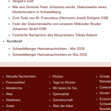
Vergelt’s Gott
Wie aus Dominik Pater Johannes wurde: Diakonweihe eines
Klosterbruders in Schweiklberg
Zum Tode von Br. Franziskus (Hermann-Josef) Rohjans OSB
Feier der Diakonenweihe von unserem Mitbruder Bruder
Johannes Strahl OSB
Feierliche Nachprimiz des Neupriesters Tobias Asbeck
Rundbrief
Schweiklberger Heimatnachrichten - Mai 2026
Schweiklberger Heimatnachrichten im Mai 2025
Aktuelle Nachrichten
Kloster
Schule,
Betrieb
Presseartikel
Tage im Kloster
Coelest
Abteikirche
Wir beten für Sie
Kloster
Altar
Spiritualität
Essenze
Altarkreuz
Gemeinschaft
Schweik
Ambo
Äbte der Abtei
Bestell