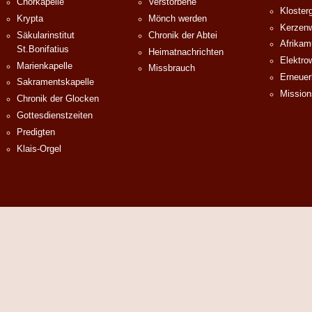
Chorkapelle
Verstorbene
Klosterg
Krypta
Mönch werden
Kerzenw
Säkularinstitut
Chronik der Abtei
Afrika
St.Bonifatius
Heimatnachrichten
Elektro
Marienkapelle
Missbrauch
Erneuer
Sakramentskapelle
Mission
Chronik der Glocken
Gottesdienstzeiten
Predigten
Klais-Orgel