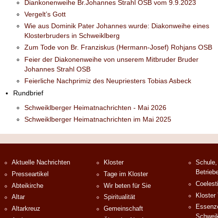
Diankonenweihe Br.Johannes Strahl OSB vom 9.9.2023
Vergelt’s Gott
Wie aus Dominik Pater Johannes wurde: Diakonweihe eines
Klosterbruders in Schweiklberg
Zum Tode von Br. Franziskus (Hermann-Josef) Rohjans OSB
Feier der Diakonenweihe von unserem Mitbruder Bruder
Johannes Strahl OSB
Feierliche Nachprimiz des Neupriesters Tobias Asbeck
Rundbrief
Schweiklberger Heimatnachrichten - Mai 2026
Schweiklberger Heimatnachrichten im Mai 2025
Aktuelle Nachrichten
Kloster
Schule,
Betrieb
Presseartikel
Tage im Kloster
Coelest
Abteikirche
Wir beten für Sie
Kloster
Altar
Spiritualität
Essenze
Altarkreuz
Gemeinschaft
Schweik