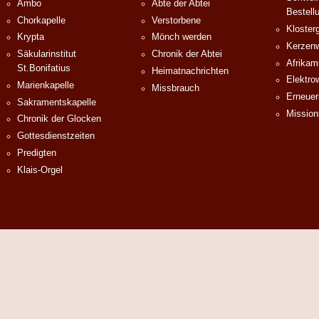
Ambo
Äbte der Abtei
Bestell
Chorkapelle
Verstorbene
Klosterg
Krypta
Mönch werden
Kerzenw
Säkularinstitut
Chronik der Abtei
Afrika
St.Bonifatius
Heimatnachrichten
Elektro
Marienkapelle
Missbrauch
Erneuer
Sakramentskapelle
Mission
Chronik der Glocken
Gottesdienstzeiten
Predigten
Klais-Orgel