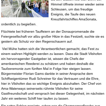
Himmel öffnete immer wieder seine
Schleusen, um das freudige
Ereignis, die Taufe des neuen
Kreuzfahrtschiffes AmaSonata,
ordentlich zu begießen.
Flüchtete bei früheren Tauffeiern an der Donaupromenade die
Feiergesellschaft vor allzu großer Hitze in das Festzelt, suchte sie es
gestern als Schutz vor den Regenschauern auf.
Viel Mühe hatten sich die Verantwortlichen gemacht, das Fest zu
einem wahren Highlight werden zu lassen. Dass die Stadt Vilshofen
ein hervorragender Gastgeber ist, wissen die Chefs der
amerikanischen Reederei zu schätzen und haben deshalb die
Taufzeremonie zum fünften Mal in Folge hier steigen lassen.
Bürgermeister Florian Gams dankte in seiner Ansprache dem
Schiffseigentümer Rudi Schreiner für das Vertrauen und die Ehre,
hier in Vilshofen das so wichtige Ereignis abzuhalten. Der Chef von
Ama-Waterways seinerseits rühmte Vilshofen für seine
Gastfreundschaft und versprach bei dieser Gelegenheit, im nächsten
Jahr ein weiteres Schiff hier taufen zu lassen.
Ein satter Schlag genügte, schon war die Champagnerflasche aus