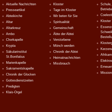
Aktuelle Nachrichten
Kloster
Schule,
Betrieb
Presseartikel
Tage im Kloster
Coelest
Abteikirche
Wir beten für Sie
Kloster
Altar
Spiritualität
Essenze
Altarkreuz
Gemeinschaft
Schweik
Ambo
Äbte der Abtei
Bestell
Chorkapelle
Verstorbene
Klosterg
Krypta
Mönch werden
Kerzenw
Säkularinstitut
Chronik der Abtei
Afrika
St.Bonifatius
Heimatnachrichten
Elektro
Marienkapelle
Missbrauch
Erneuer
Sakramentskapelle
Mission
Chronik der Glocken
Gottesdienstzeiten
Predigten
Klais-Orgel