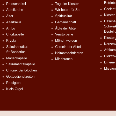
Betrieb
Presseartikel
Tage im Kloster
Coelest
Abteikirche
Wir beten für Sie
Kloster
Altar
Spiritualität
Essenze
Altarkreuz
Gemeinschaft
Schweik
Ambo
Äbte der Abtei
Bestell
Chorkapelle
Verstorbene
Klosterg
Krypta
Mönch werden
Kerzenw
Säkularinstitut
Chronik der Abtei
Afrika
St.Bonifatius
Heimatnachrichten
Elektro
Marienkapelle
Missbrauch
Erneuer
Sakramentskapelle
Mission
Chronik der Glocken
Gottesdienstzeiten
Predigten
Klais-Orgel