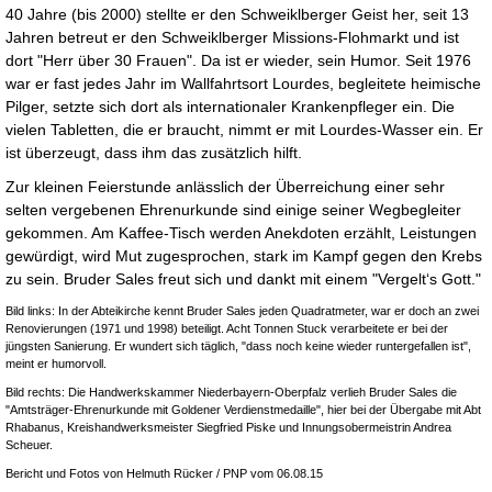
40 Jahre (bis 2000) stellte er den Schweiklberger Geist her, seit 13
Jahren betreut er den Schweiklberger Missions-Flohmarkt und ist
dort "Herr über 30 Frauen". Da ist er wieder, sein Humor. Seit 1976
war er fast jedes Jahr im Wallfahrtsort Lourdes, begleitete heimische
Pilger, setzte sich dort als internationaler Krankenpfleger ein. Die
vielen Tabletten, die er braucht, nimmt er mit Lourdes-Wasser ein. Er
ist überzeugt, dass ihm das zusätzlich hilft.
Zur kleinen Feierstunde anlässlich der Überreichung einer sehr
selten vergebenen Ehrenurkunde sind einige seiner Wegbegleiter
gekommen. Am Kaffee-Tisch werden Anekdoten erzählt, Leistungen
gewürdigt, wird Mut zugesprochen, stark im Kampf gegen den Krebs
zu sein. Bruder Sales freut sich und dankt mit einem "Vergelt‘s Gott."
Bild links: In der Abteikirche kennt Bruder Sales jeden Quadratmeter, war er doch an zwei
Renovierungen (1971 und 1998) beteiligt. Acht Tonnen Stuck verarbeitete er bei der
jüngsten Sanierung. Er wundert sich täglich, "dass noch keine wieder runtergefallen ist",
meint er humorvoll.
Bild rechts: Die Handwerkskammer Niederbayern-Oberpfalz verlieh Bruder Sales die
"Amtsträger-Ehrenurkunde mit Goldener Verdienstmedaille", hier bei der Übergabe mit Abt
Rhabanus, Kreishandwerksmeister Siegfried Piske und Innungsobermeistrin Andrea
Scheuer.
Bericht und Fotos von Helmuth Rücker / PNP vom 06.08.15