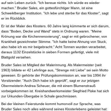
auf sein Leben zurück. "Ich bereue nichts. Ich würde es wieder
machen." Bruder Sales, ein gottesfürchtiger Mann, ist eine
Schweiklberger Institution. "Ich lebe und sterbe für das Kloster", sagt
er im Rückblick.
Er ist der Maler des Klosters. 60 Jahre lang kümmerte er sich darum,
dass "Boden, Decke und Wand" stets in Ordnung waren. "Meine
Krönung war die Kirchenrenovierung", sagt er mit gebrochener, von
Krankheit gezeichneter Stimme. "Ich hatte keine Ahnung von Stuck,
also habe ich es mir beigebracht." Acht Tonnen wurden verarbeitet,
daraus 1132 Einzelstücke in sieben Formen gefertigt, viele mit
Blattgold versehen.
Bruder Sales ist Mitglied der Malerinnung. Als Malermeister (seit
1963) bildete er 42 Lehrlinge aus, "Strenge mit Liebe" sei sein Motto
gewesen. Er gehörte der Prüfungskommission an, war bis 1994 ihr
Vorsitzender. "Auch Dich habe ich geprüft", sagt er zur jetzigen
Obermeisterin Andrea Scheuer, die mit einem Blumenstrauß
vorbeigekommen ist. Kreishandwerksmeister Siegfried Piske hat sich
zur Urkunden-Übergabe in Schale geschmissen.
Bei der kleinen Feierstunde kommt humorvoll zur Sprache, was
Bruder Sales noch alles während seines Klosterlebens geleistet hat: