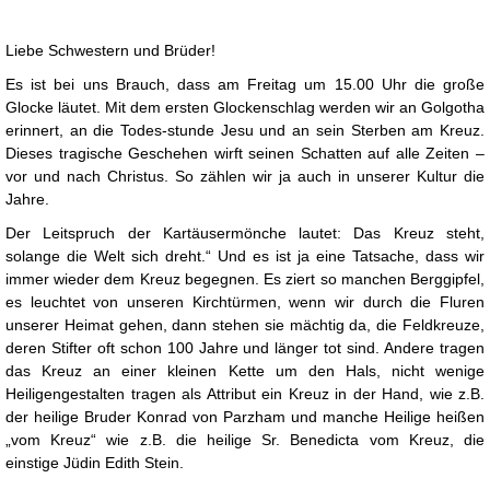
Liebe Schwestern und Brüder!
Es ist bei uns Brauch, dass am Freitag um 15.00 Uhr die große
Glocke läutet. Mit dem ersten Glockenschlag werden wir an Golgotha
erinnert, an die Todes-stunde Jesu und an sein Sterben am Kreuz.
Dieses tragische Geschehen wirft seinen Schatten auf alle Zeiten –
vor und nach Christus. So zählen wir ja auch in unserer Kultur die
Jahre.
Der Leitspruch der Kartäusermönche lautet: Das Kreuz steht,
solange die Welt sich dreht.“ Und es ist ja eine Tatsache, dass wir
immer wieder dem Kreuz begegnen. Es ziert so manchen Berggipfel,
es leuchtet von unseren Kirchtürmen, wenn wir durch die Fluren
unserer Heimat gehen, dann stehen sie mächtig da, die Feldkreuze,
deren Stifter oft schon 100 Jahre und länger tot sind. Andere tragen
das Kreuz an einer kleinen Kette um den Hals, nicht wenige
Heiligengestalten tragen als Attribut ein Kreuz in der Hand, wie z.B.
der heilige Bruder Konrad von Parzham und manche Heilige heißen
„vom Kreuz“ wie z.B. die heilige Sr. Benedicta vom Kreuz, die
einstige Jüdin Edith Stein.