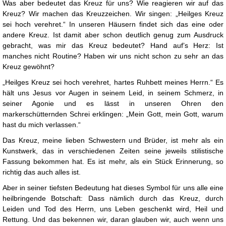
Was aber bedeutet das Kreuz für uns? Wie reagieren wir auf das
Kreuz? Wir machen das Kreuzzeichen. Wir singen: „Heilges Kreuz
sei hoch verehret.“ In unseren Häusern findet sich das eine oder
andere Kreuz. Ist damit aber schon deutlich genug zum Ausdruck
gebracht, was mir das Kreuz bedeutet? Hand auf’s Herz: Ist
manches nicht Routine? Haben wir uns nicht schon zu sehr an das
Kreuz gewöhnt?
„Heilges Kreuz sei hoch verehret, hartes Ruhbett meines Herrn.“ Es
hält uns Jesus vor Augen in seinem Leid, in seinem Schmerz, in
seiner Agonie und es lässt in unseren Ohren den
markerschütternden Schrei erklingen: „Mein Gott, mein Gott, warum
hast du mich verlassen.“
Das Kreuz, meine lieben Schwestern und Brüder, ist mehr als ein
Kunstwerk, das in verschiedenen Zeiten seine jeweils stilistische
Fassung bekommen hat. Es ist mehr, als ein Stück Erinnerung, so
richtig das auch alles ist.
Aber in seiner tiefsten Bedeutung hat dieses Symbol für uns alle eine
heilbringende Botschaft: Dass nämlich durch das Kreuz, durch
Leiden und Tod des Herrn, uns Leben geschenkt wird, Heil und
Rettung. Und das bekennen wir, daran glauben wir, auch wenn uns