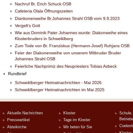
Nachruf Br. Erich Schuck OSB
Cafeteria Olala Öffnungszeiten
Diankonenweihe Br.Johannes Strahl OSB vom 9.9.2023
Vergelt’s Gott
Wie aus Dominik Pater Johannes wurde: Diakonweihe eines
Klosterbruders in Schweiklberg
Zum Tode von Br. Franziskus (Hermann-Josef) Rohjans OSB
Feier der Diakonenweihe von unserem Mitbruder Bruder
Johannes Strahl OSB
Feierliche Nachprimiz des Neupriesters Tobias Asbeck
Rundbrief
Schweiklberger Heimatnachrichten - Mai 2026
Schweiklberger Heimatnachrichten im Mai 2025
Aktuelle Nachrichten
Kloster
Schule,
Betrieb
Presseartikel
Tage im Kloster
Coelest
Abteikirche
Wir beten für Sie