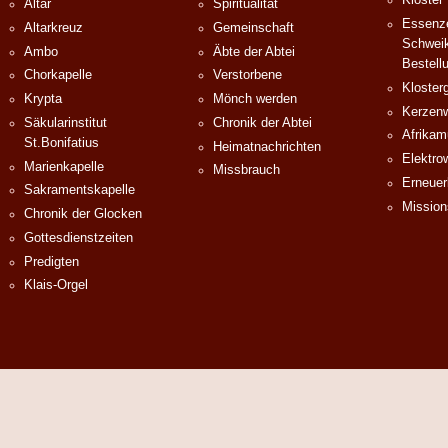
Kloster
Altar
Spiritualität
Essenze
Altarkreuz
Gemeinschaft
Schweik
Ambo
Äbte der Abtei
Bestell
Chorkapelle
Verstorbene
Klosterg
Krypta
Mönch werden
Kerzenw
Säkularinstitut
Chronik der Abtei
Afrika
St.Bonifatius
Heimatnachrichten
Elektro
Marienkapelle
Missbrauch
Erneuer
Sakramentskapelle
Mission
Chronik der Glocken
Gottesdienstzeiten
Predigten
Klais-Orgel