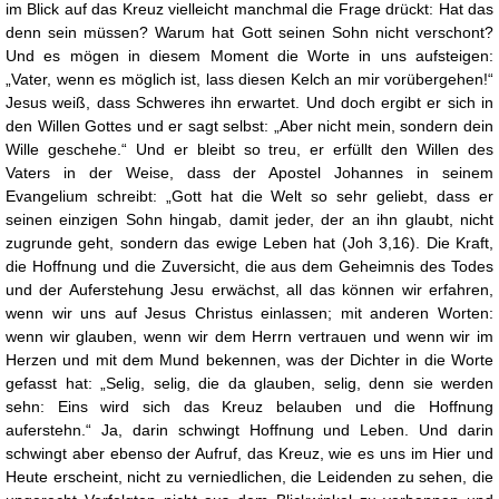
im Blick auf das Kreuz vielleicht manchmal die Frage drückt: Hat das
denn sein müssen? Warum hat Gott seinen Sohn nicht verschont?
Und es mögen in diesem Moment die Worte in uns aufsteigen:
„Vater, wenn es möglich ist, lass diesen Kelch an mir vorübergehen!“
Jesus weiß, dass Schweres ihn erwartet. Und doch ergibt er sich in
den Willen Gottes und er sagt selbst: „Aber nicht mein, sondern dein
Wille geschehe.“ Und er bleibt so treu, er erfüllt den Willen des
Vaters in der Weise, dass der Apostel Johannes in seinem
Evangelium schreibt: „Gott hat die Welt so sehr geliebt, dass er
seinen einzigen Sohn hingab, damit jeder, der an ihn glaubt, nicht
zugrunde geht, sondern das ewige Leben hat (Joh 3,16). Die Kraft,
die Hoffnung und die Zuversicht, die aus dem Geheimnis des Todes
und der Auferstehung Jesu erwächst, all das können wir erfahren,
wenn wir uns auf Jesus Christus einlassen; mit anderen Worten:
wenn wir glauben, wenn wir dem Herrn vertrauen und wenn wir im
Herzen und mit dem Mund bekennen, was der Dichter in die Worte
gefasst hat: „Selig, selig, die da glauben, selig, denn sie werden
sehn: Eins wird sich das Kreuz belauben und die Hoffnung
auferstehn.“ Ja, darin schwingt Hoffnung und Leben. Und darin
schwingt aber ebenso der Aufruf, das Kreuz, wie es uns im Hier und
Heute erscheint, nicht zu verniedlichen, die Leidenden zu sehen, die