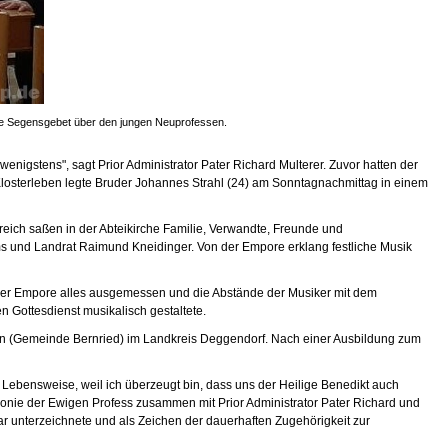
iche Segensgebet über den jungen Neuprofessen.
wenigstens", sagt Prior Administrator Pater Richard Multerer. Zuvor hatten der
n Klosterleben legte Bruder Johannes Strahl (24) am Sonntagnachmittag in einem
reich saßen in der Abteikirche Familie, Verwandte, Freunde und
s und Landrat Raimund Kneidinger. Von der Empore erklang festliche Musik
 der Empore alles ausgemessen und die Abstände der Musiker mit dem
n Gottesdienst musikalisch gestaltete.
tten (Gemeinde Bernried) im Landkreis Deggendorf. Nach einer Ausbildung zum
 Lebensweise, weil ich überzeugt bin, dass uns der Heilige Benedikt auch
emonie der Ewigen Profess zusammen mit Prior Administrator Pater Richard und
 unterzeichnete und als Zeichen der dauerhaften Zugehörigkeit zur