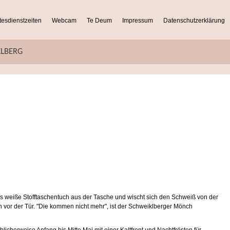
tesdienstzeiten
Webcam
Te Deum
Impressum
Datenschutzerklärung
KLBERG
das weiße Stofftaschentuch aus der Tasche und wischt sich den Schweiß von der
n vor der Tür. "Die kommen nicht mehr", ist der Schweiklberger Mönch
icherweise Anfang bis Mitte Mai mit einer Kaltfront und Nachtfrösten für