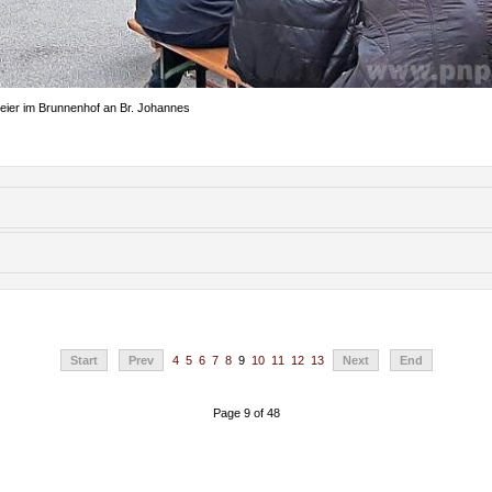
Feier im Brunnenhof an Br. Johannes
Start
Prev
4
5
6
7
8
9
10
11
12
13
Next
End
Page 9 of 48