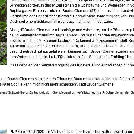
Schrecken sorgen. In dieser Zeit stehen die Obstbäume und Weinreben in vo
Sophia ganze Ernten vernichtet. Bruder Clemens (57), der aus einer Landwirt
Obstbäume des Benediktiner-Klosters. Das war viele Jahre Aufgabe von Br
Doch seit einem Schlaganfall ist er dazu nicht mehr in der Lage.
Also griff Bruder Clemens zur Handsäge und Astschere, um die Bäume zu pfl
heißt Sommernachtstraum", sagt Clemens und muss über den ungewöhnliche
jeweils mit 50 bis 70 Bäumen bestückt. "Da kommt was zusammen", stellt Brude
wirtschaftlicher Leiter sitzt er mehr im Büro, als dass er Zeit für den Garten
gesundheitsbedingt ausgefallen ist, kümmert sich Bruder Clemens zudem um 
den Waben und holt tief Luft. "Für mich steht fest: So riecht der Frühling." 
Das Obst dient der Selbstversorgung des Klosters. Für die inzwischen nur n
n. Bruder Clemens steht bei den Pflaumen-Bäumen und kontrolliert die Blüten. K
e kalte Sophie kann mich nicht mehr schrecken", sagt Bruder Clemens.
ers Schweiklberg. Es handelt sich überwiegend um Apfelbäume. Ihre Früchte dienen der Sel
PNP vom 19.10.2020 - In Vilshofen haben sich zwischenzeitlich zwei Dauer-F