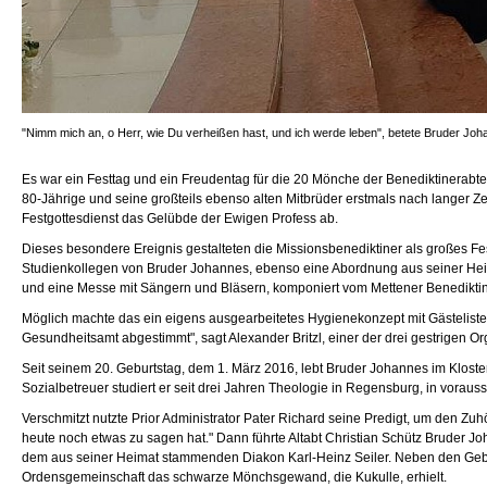
"Nimm mich an, o Herr, wie Du verheißen hast, und ich werde leben", betete Bruder Joha
Es war ein Festtag und ein Freudentag für die 20 Mönche der Benediktinerabtei S
80-Jährige und seine großteils ebenso alten Mitbrüder erstmals nach langer Ze
Festgottesdienst das Gelübde der Ewigen Profess ab.
Dieses besondere Ereignis gestalteten die Missionsbenediktiner als großes Fe
Studienkollegen von Bruder Johannes, ebenso eine Abordnung aus seiner Heim
und eine Messe mit Sängern und Bläsern, komponiert vom Mettener Benediktin
Möglich machte das ein eigens ausgearbeitetes Hygienekonzept mit Gästelist
Gesundheitsamt abgestimmt", sagt Alexander Britzl, einer der drei gestrigen Or
Seit seinem 20. Geburtstag, dem 1. März 2016, lebt Bruder Johannes im Klost
Sozialbetreuer studiert er seit drei Jahren Theologie in Regensburg, in voraussi
Verschmitzt nutzte Prior Administrator Pater Richard seine Predigt, um den Zu
heute noch etwas zu sagen hat." Dann führte Altabt Christian Schütz Bruder J
dem aus seiner Heimat stammenden Diakon Karl-Heinz Seiler. Neben den Gebet
Ordensgemeinschaft das schwarze Mönchsgewand, die Kukulle, erhielt.