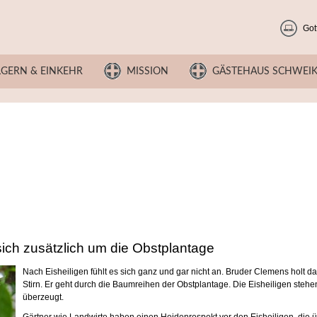
Got
LGERN & EINKEHR
MISSION
GÄSTEHAUS SCHWEI
ich zusätzlich um die Obstplantage
Nach Eisheiligen fühlt es sich ganz und gar nicht an. Bruder Clemens holt 
Stirn. Er geht durch die Baumreihen der Obstplantage. Die Eisheiligen stehe
überzeugt.
Gärtner wie Landwirte haben einen Heidenrespekt vor den Eisheiligen, die übl