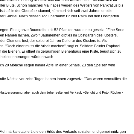
ller Blüte. Schon manches Mal hat es wegen des Wetters von Pankratius bis
schaft in der Oberpfalz stammt, kümmert sich seit zwei Jahren um die
uder Gabriel. Nach dessen Tod übernahm Bruder Raimund den Obstgarten.
egen. Eine ganze Baumreihe mit 52 Pflanzen wurde neu gesetzt. "Eine Sorte
n Namen lachen. Zwölf Baumreihen gibt es im Obstgarten des Klosters,
r Clemens fest, der seit drei Jahren Cellerar des Klosters ist. Als
 hätte. "Doch einer muss die Arbeit machen", sagt er. Seitdem Bruder Raphael
die Bienen. Er öffnet im geräumigen Bienenhaus eine Kiste, beugt sich zu
Kindheitserinnerungen würden wach.
och 20 Mönche liegen immer Äpfel in einer Schale. Zu den Speisen wird
alte Nächte vor zehn Tagen haben ihnen zugesetzt. "Das waren vermutlich die
bstversorgung, aber auch dem (eher seltenen) Verkauf. −Bericht und Foto: Rücker -
lohmärkte etabliert, die den Erlös des Verkaufs sozialen und gemeinnützigen