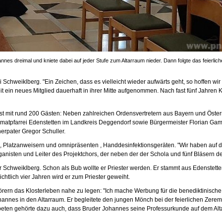
nnes dreimal und kniete dabei auf jeder Stufe zum Altarraum nieder. Dann folgte das feierl
chweiklberg. "Ein Zeichen, dass es vielleicht wieder aufwärts geht, so hoffen wir 
it ein neues Mitglied dauerhaft in ihrer Mitte aufgenommen. Nach fast fünf Jahre
st mit rund 200 Gästen: Neben zahlreichen Ordensvertretern aus Bayern und Öster
atpfarrei Edenstetten im Landkreis Deggendorf sowie Bürgermeister Florian Gam
erpater Gregor Schuller.
e, Platzanweisern und omnipräsenten , Handdesinfektionsgeräten. "Wir haben auf
ganisten und Leiter des Projektchors, der neben der der Schola und fünf Bläsern de
er Schweiklberg. Schon als Bub wollte er Priester werden. Er stammt aus Edenste
chtlich vier Jahren wird er zum Priester geweiht.
hörern das Klosterleben nahe zu legen: "Ich mache Werbung für die benediktinische
ohannes in den Altarraum. Er begleitete den jungen Mönch bei der feierlichen Zer
en gehörte dazu auch, dass Bruder Johannes seine Professurkunde auf dem Altar