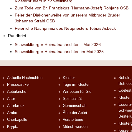
Klosterbruders in Schweiklberg
Zum Tode von Br. Franziskus (Hermann-Josef) Rohjans OSB
Feier der Diakonenweihe von unserem Mitbruder Bruder
Johannes Strahl OSB
Feierliche Nachprimiz des Neupriesters Tobias Asbeck
Rundbrief
Schweiklberger Heimatnachrichten - Mai 2026
Schweiklberger Heimatnachrichten im Mai 2025
Aktuelle Nachrichten
Kloster
Schule,
Betrieb
Presseartikel
Tage im Kloster
Coelest
Abteikirche
Wir beten für Sie
Kloster
Altar
Spiritualität
Essenze
Altarkreuz
Gemeinschaft
Schweik
Ambo
Äbte der Abtei
Bestell
Chorkapelle
Verstorbene
Klosterg
Krypta
Mönch werden
Kerzenw