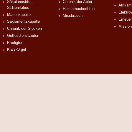
Säkularinstitut
Chronik der Abtei
Afrika
St.Bonifatius
Heimatnachrichten
Elektro
Marienkapelle
Missbrauch
Erneuer
Sakramentskapelle
Mission
Chronik der Glocken
Gottesdienstzeiten
Predigten
Klais-Orgel