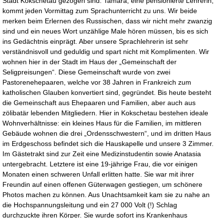
Stadt Kokschetau gezogen sind. Tamara, eine pensionierte Lehrerin,
kommt jeden Vormittag zum Sprachunterricht zu uns. Wir beide
merken beim Erlernen des Russischen, dass wir nicht mehr zwanzig
sind und ein neues Wort unzählige Male hören müssen, bis es sich
ins Gedächtnis einprägt. Aber unsere Sprachlehrerin ist sehr
verständnisvoll und geduldig und spart nicht mit Komplimenten. Wir
wohnen hier in der Stadt im Haus der „Gemeinschaft der
Seligpreisungen“. Diese Gemeinschaft wurde von zwei
Pastorenehepaaren, welche vor 38 Jahren in Frankreich zum
katholischen Glauben konvertiert sind, gegründet. Bis heute besteht
die Gemeinschaft aus Ehepaaren und Familien, aber auch aus
zölibatär lebenden Mitgliedern. Hier in Kokschetau bestehen ideale
Wohnverhältnisse: ein kleines Haus für die Familien, im mittleren
Gebäude wohnen die drei „Ordensschwestern“, und im dritten Haus
im Erdgeschoss befindet sich die Hauskapelle und unsere 3 Zimmer.
Im Gästetrakt sind zur Zeit eine Medizinstudentin sowie Anatasia
untergebracht. Letztere ist eine 19-jährige Frau, die vor einigen
Monaten einen schweren Unfall erlitten hatte. Sie war mit ihrer
Freundin auf einen offenen Güterwagen gestiegen, um schönere
Photos machen zu können. Aus Unachtsamkeit kam sie zu nahe an
die Hochspannungsleitung und ein 27 000 Volt (!) Schlag
durchzuckte ihren Körper. Sie wurde sofort ins Krankenhaus