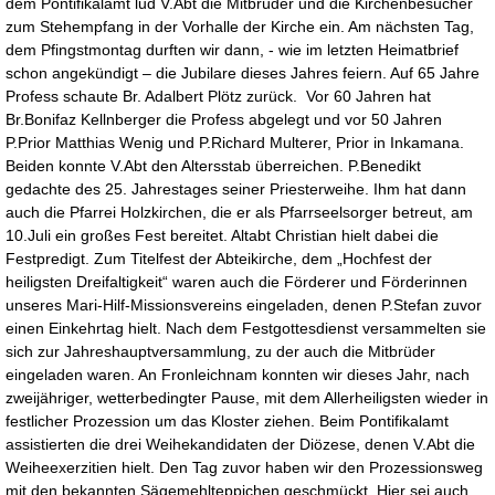
dem Pontifikalamt lud V.Abt die Mitbrüder und die Kirchenbesucher
zum Stehempfang in der Vorhalle der Kirche ein. Am nächsten Tag,
dem Pfingstmontag durften wir dann, - wie im letzten Heimatbrief
schon angekündigt – die Jubilare dieses Jahres feiern. Auf 65 Jahre
Profess schaute Br. Adalbert Plötz zurück. Vor 60 Jahren hat
Br.Bonifaz Kellnberger die Profess abgelegt und vor 50 Jahren
P.Prior Matthias Wenig und P.Richard Multerer, Prior in Inkamana.
Beiden konnte V.Abt den Altersstab überreichen. P.Benedikt
gedachte des 25. Jahrestages seiner Priesterweihe. Ihm hat dann
auch die Pfarrei Holzkirchen, die er als Pfarrseelsorger betreut, am
10.Juli ein großes Fest bereitet. Altabt Christian hielt dabei die
Festpredigt. Zum Titelfest der Abteikirche, dem „Hochfest der
heiligsten Dreifaltigkeit“ waren auch die Förderer und Förderinnen
unseres Mari-Hilf-Missionsvereins eingeladen, denen P.Stefan zuvor
einen Einkehrtag hielt. Nach dem Festgottesdienst versammelten sie
sich zur Jahreshauptversammlung, zu der auch die Mitbrüder
eingeladen waren. An Fronleichnam konnten wir dieses Jahr, nach
zweijähriger, wetterbedingter Pause, mit dem Allerheiligsten wieder in
festlicher Prozession um das Kloster ziehen. Beim Pontifikalamt
assistierten die drei Weihekandidaten der Diözese, denen V.Abt die
Weiheexerzitien hielt. Den Tag zuvor haben wir den Prozessionsweg
mit den bekannten Sägemehlteppichen geschmückt. Hier sei auch