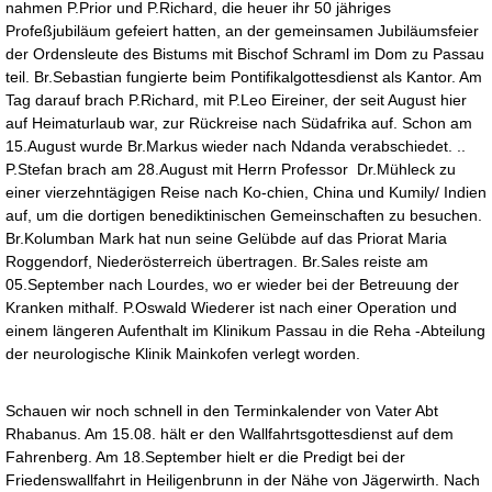
nahmen P.Prior und P.Richard, die heuer ihr 50 jähriges
Profeßjubiläum gefeiert hatten, an der gemeinsamen Jubiläumsfeier
der Ordensleute des Bistums mit Bischof Schraml im Dom zu Passau
teil. Br.Sebastian fungierte beim Pontifikalgottesdienst als Kantor. Am
Tag darauf brach P.Richard, mit P.Leo Eireiner, der seit August hier
auf Heimaturlaub war, zur Rückreise nach Südafrika auf. Schon am
15.August wurde Br.Markus wieder nach Ndanda verabschiedet. ..
P.Stefan brach am 28.August mit Herrn Professor Dr.Mühleck zu
einer vierzehntägigen Reise nach Ko-chien, China und Kumily/ Indien
auf, um die dortigen benediktinischen Gemeinschaften zu besuchen.
Br.Kolumban Mark hat nun seine Gelübde auf das Priorat Maria
Roggendorf, Niederösterreich übertragen. Br.Sales reiste am
05.September nach Lourdes, wo er wieder bei der Betreuung der
Kranken mithalf. P.Oswald Wiederer ist nach einer Operation und
einem längeren Aufenthalt im Klinikum Passau in die Reha -Abteilung
der neurologische Klinik Mainkofen verlegt worden.
Schauen wir noch schnell in den Terminkalender von Vater Abt
Rhabanus. Am 15.08. hält er den Wallfahrtsgottesdienst auf dem
Fahrenberg. Am 18.September hielt er die Predigt bei der
Friedenswallfahrt in Heiligenbrunn in der Nähe von Jägerwirth. Nach