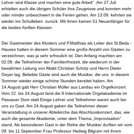
Lehrer sind Klasse und machen eine gute Arbeit“ .Am 27.Juli
erhielten auch die übrigen Schüler ihre Zeugnisse und konnten mehr
oder minder unbeschwert in die Ferien gehen. Am 13.09. kehrten sie
wieder ins Schulleben zurück. Mit ihnen kamen 51 Neuanfänger für
die beiden fünften Klassen.
Der Gastmeister des Klosters und P.Matthias als Leiter des St.Beda -
Hauses hatten in diesem Sommer eine große Anzahl von Gästen zu
verzeichnen, was ja sehr erfreulich ist. Den Anfang machten am
02.08. die Teilnehmer der Familienfreizeit, die wiederum in der
bewährten Leitung von Altabt Christian Schütz und Herrn Dieter
Geyer lag. Beliebte Gäste sind auch die Musiker, die uns in diesem
Sommer wieder einige schöne Stunden bereitet haben. Am
14.August gab Herr Christian Müller aus Landau ein Orgelkonzert.
Vom 22. bis 24.August fand die 8.Internationale Orgelakademie im
Passauer Dom statt Einige Lehrer und Teilnehmer waren auch bei
uns zu Gast. Am 24.August gaben die Teilnehmer dieser
Veranstaltung in unserer Abteikirche das Abschlusskonzert, das, wie
auch die gesamte Akademie, unter dem Thema „Improvisation“
stand. Als besonderen Gast in der Reihe der Musiker durften wir vom
09. bis 11.September Frau Professor Hedwig Bilgram mit ihrem