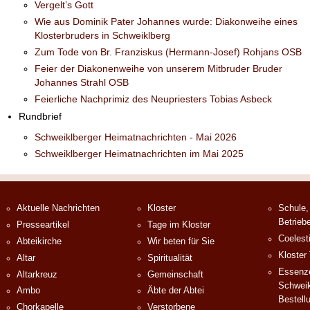
Vergelt’s Gott
Wie aus Dominik Pater Johannes wurde: Diakonweihe eines
Klosterbruders in Schweiklberg
Zum Tode von Br. Franziskus (Hermann-Josef) Rohjans OSB
Feier der Diakonenweihe von unserem Mitbruder Bruder
Johannes Strahl OSB
Feierliche Nachprimiz des Neupriesters Tobias Asbeck
Rundbrief
Schweiklberger Heimatnachrichten - Mai 2026
Schweiklberger Heimatnachrichten im Mai 2025
Aktuelle Nachrichten
Kloster
Schule,
Betrieb
Presseartikel
Tage im Kloster
Coelest
Abteikirche
Wir beten für Sie
Kloster
Altar
Spiritualität
Essenze
Altarkreuz
Gemeinschaft
Schweik
Ambo
Äbte der Abtei
Bestell
Chorkapelle
Verstorbene