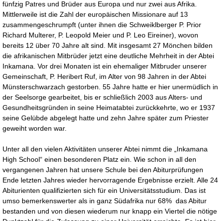
fünfzig Patres und Brüder aus Europa und nur zwei aus Afrika.
Mittlerweile ist die Zahl der europäischen Missionare auf 13
zusammengeschrumpft (unter ihnen die Schweiklberger P. Prior
Richard Multerer, P. Leopold Meier und P. Leo Eireiner), wovon
bereits 12 über 70 Jahre alt sind. Mit insgesamt 27 Mönchen bilden
die afrikanischen Mitbrüder jetzt eine deutliche Mehrheit in der Abtei
Inkamana. Vor drei Monaten ist ein ehemaliger Mitbruder unserer
Gemeinschaft, P. Heribert Ruf, im Alter von 98 Jahren in der Abtei
Münsterschwarzach gestorben. 55 Jahre hatte er hier unermüdlich in
der Seelsorge gearbeitet, bis er schließlich 2003 aus Alters- und
Gesundheitsgründen in seine Heimatabtei zurückkehrte, wo er 1937
seine Gelübde abgelegt hatte und zehn Jahre später zum Priester
geweiht worden war.
Unter all den vielen Aktivitäten unserer Abtei nimmt die „Inkamana
High School“ einen besonderen Platz ein. Wie schon in all den
vergangenen Jahren hat unsere Schule bei den Abiturprüfungen
Ende letzten Jahres wieder hervorragende Ergebnisse erzielt. Alle 24
Abiturienten qualifizierten sich für ein Universitätsstudium. Das ist
umso bemerkenswerter als in ganz Südafrika nur 68% das Abitur
bestanden und von diesen wiederum nur knapp ein Viertel die nötige