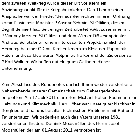
dem zweiten Weltkrieg wurde dieser Ort vor allem ein
Anziehungspunkt für die Kriegsheimkehrer. Das Thema seiner
Ansprache war der Friede, “der aus der rechten inneren Ordnung
kommt“, wie sein Magister P.Ansgar Schmid, St.Ottilien, diesen
Begriff definiert hat. Seit einiger Zeit arbeitet V.Abt zusammen mit
P.Vianney Meister, St.Ottilien und dem Wiener Diözesanpriester
Andreas Schätzler an einem interessanten Projekt, nämlich der
Herausgabe einer CD mit Kirchenliedern im Kleid der Popmusik.
Paten für diese Idee waren Abtprimas Notker und der Zisterzienser
P.Karl Wallner. Wir hoffen auf ein gutes Gelingen dieser
Unternehmung.
Zum Abschluss des Rundbriefes darf ich Ihnen wieder verstorbene
Nahestehende unserer Gemeinschaft zum Gebetsgedenken
empfehlen. Am 17.Juli 2011 starb Herr Michael Höber, Fachmann für
Heizungs -und Klimatechnik. Herr Höber war unser guter Nachbar in
Bergfried und hat uns bei allen technischen Problemen mit Rat und
Tat unterstützt. Wir gedenken auch des Vaters unseres 1981
verstorbenen Bruders Dominik Moosmüller, des Herrn Josef
Moosmüller, der am 01.August 2011 verstorben ist