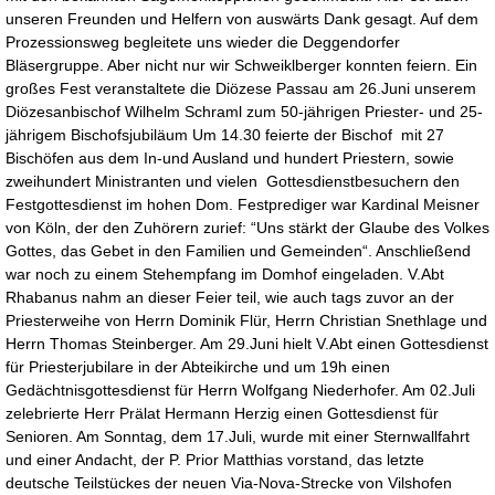
unseren Freunden und Helfern von auswärts Dank gesagt. Auf dem
Prozessionsweg begleitete uns wieder die Deggendorfer
Bläsergruppe. Aber nicht nur wir Schweiklberger konnten feiern. Ein
großes Fest veranstaltete die Diözese Passau am 26.Juni unserem
Diözesanbischof Wilhelm Schraml zum 50-jährigen Priester- und 25-
jährigem Bischofsjubiläum Um 14.30 feierte der Bischof mit 27
Bischöfen aus dem In-und Ausland und hundert Priestern, sowie
zweihundert Ministranten und vielen Gottesdienstbesuchern den
Festgottesdienst im hohen Dom. Festprediger war Kardinal Meisner
von Köln, der den Zuhörern zurief: “Uns stärkt der Glaube des Volkes
Gottes, das Gebet in den Familien und Gemeinden“. Anschließend
war noch zu einem Stehempfang im Domhof eingeladen. V.Abt
Rhabanus nahm an dieser Feier teil, wie auch tags zuvor an der
Priesterweihe von Herrn Dominik Flür, Herrn Christian Snethlage und
Herrn Thomas Steinberger. Am 29.Juni hielt V.Abt einen Gottesdienst
für Priesterjubilare in der Abteikirche und um 19h einen
Gedächtnisgottesdienst für Herrn Wolfgang Niederhofer. Am 02.Juli
zelebrierte Herr Prälat Hermann Herzig einen Gottesdienst für
Senioren. Am Sonntag, dem 17.Juli, wurde mit einer Sternwallfahrt
und einer Andacht, der P. Prior Matthias vorstand, das letzte
deutsche Teilstückes der neuen Via-Nova-Strecke von Vilshofen