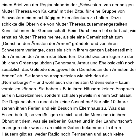
einen Brief von der Regionaloberin der „Schwestern von der seligen
Mutter Theresa von Kalkutta“ mit der Bitte, für eine Gruppe von
Schwestern einen achttägigen Exerzitienkurs zu halten. Dazu
schickte die Oberin die von Mutter Theresa zusammengestellten
Konstitutionen der Gemeinschaft. Beim Durchlesen fiel sofort auf, wie
ernst es Mutter Theres meinte, als sie eine Gemeinschaft zum
„Dienst an den Ärmsten der Armen“ gründete und von ihren
Schwestern verlangte, dass sie sich in ihrem ganzen Lebensstil mit
den Ärmsten der Armen identifizierten. Die Schwestern legen zu den
üblichen Ordensgelübden (Gehorsam, Armut und Ehelosigkeit) noch
zusätzlich das Gelübde des „geweihten Dienstes an den Ärmsten der
Armen“ ab. Sie leben so anspruchslos wie sich das die
„Normalbürger“ – und wohl auch die meisten Ordensleute – kaum
vorstellen können. Sie haben z.B. in ihren Häusern keinen Anspruch
auf ein Einzelzimmer, sondern schlafen jeweils in einem Schlafsaal.
Die Regionaloberin macht da keine Ausnahme! Nur alle 10 Jahre
stehen ihnen Ferien und ein Besuch im Elternhaus zu. Was das
Essen betrifft, so verköstigen sie sich und die Menschen in ihrer
Obhut mit dem, was sie selber im Garten und in der Landwirtschaft
erzeugen oder was sie an milden Gaben bekommen. In ihren
Häusern gibt es weder Radio noch Fernsehen und auch keine