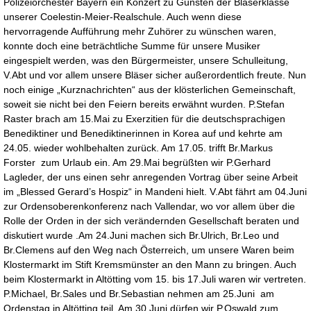
Polizeiorchester Bayern ein Konzert zu Gunsten der Bläserklasse
unserer Coelestin-Meier-Realschule. Auch wenn diese
hervorragende Aufführung mehr Zuhörer zu wünschen waren,
konnte doch eine beträchtliche Summe für unsere Musiker
eingespielt werden, was den Bürgermeister, unsere Schulleitung,
V.Abt und vor allem unsere Bläser sicher außerordentlich freute. Nun
noch einige „Kurznachrichten“ aus der klösterlichen Gemeinschaft,
soweit sie nicht bei den Feiern bereits erwähnt wurden. P.Stefan
Raster brach am 15.Mai zu Exerzitien für die deutschsprachigen
Benediktiner und Benediktinerinnen in Korea auf und kehrte am
24.05. wieder wohlbehalten zurück. Am 17.05. trifft Br.Markus
Forster zum Urlaub ein. Am 29.Mai begrüßten wir P.Gerhard
Lagleder, der uns einen sehr anregenden Vortrag über seine Arbeit
im „Blessed Gerard’s Hospiz“ in Mandeni hielt. V.Abt fährt am 04.Juni
zur Ordensoberenkonferenz nach Vallendar, wo vor allem über die
Rolle der Orden in der sich verändernden Gesellschaft beraten und
diskutiert wurde .Am 24.Juni machen sich Br.Ulrich, Br.Leo und
Br.Clemens auf den Weg nach Österreich, um unsere Waren beim
Klostermarkt im Stift Kremsmünster an den Mann zu bringen. Auch
beim Klostermarkt in Altötting vom 15. bis 17.Juli waren wir vertreten.
P.Michael, Br.Sales und Br.Sebastian nehmen am 25.Juni am
Ordenstag in Altötting teil. Am 30.Juni dürfen wir P.Oswald zum