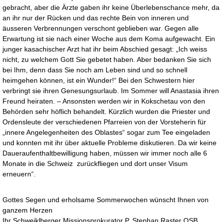
gebracht, aber die Ärzte gaben ihr keine Überlebenschance mehr, da
an ihr nur der Rücken und das rechte Bein von inneren und
äusseren Verbrennungen verschont geblieben war. Gegen alle
Erwartung ist sie nach einer Woche aus dem Koma aufgewacht. Ein
junger kasachischer Arzt hat ihr beim Abschied gesagt: „Ich weiss
nicht, zu welchem Gott Sie gebetet haben. Aber bedanken Sie sich
bei Ihm, denn dass Sie noch am Leben sind und so schnell
heimgehen können, ist ein Wunder!“ Bei den Schwestern hier
verbringt sie ihren Genesungsurlaub. Im Sommer will Anastasia ihren
Freund heiraten. – Ansonsten werden wir in Kokschetau von den
Behörden sehr höflich behandelt. Kürzlich wurden die Priester und
Ordensleute der verschiedenen Pfarreien von der Vorsteherin für
„innere Angelegenheiten des Oblastes“ sogar zum Tee eingeladen
und konnten mit ihr über aktuelle Probleme diskutieren. Da wir keine
Daueraufenthaltbewilligung haben, müssen wir immer noch alle 6
Monate in die Schweiz zurückfliegen und dort unser Visum
erneuern“.
Gottes Segen und erholsame Sommerwochen wünscht Ihnen von
ganzem Herzen
Ihr Schweiklberger Missionsprokurator P. Stephan Raster OSB