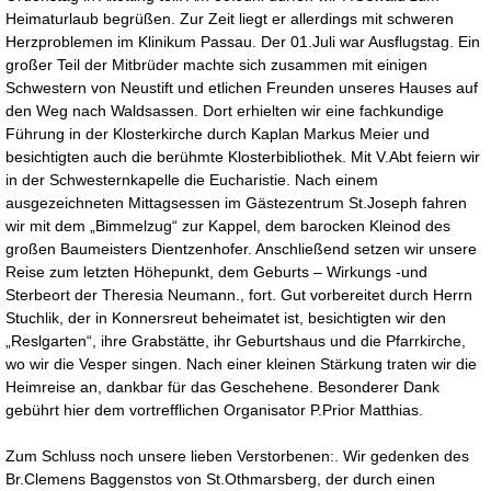
Heimaturlaub begrüßen. Zur Zeit liegt er allerdings mit schweren
Herzproblemen im Klinikum Passau. Der 01.Juli war Ausflugstag. Ein
großer Teil der Mitbrüder machte sich zusammen mit einigen
Schwestern von Neustift und etlichen Freunden unseres Hauses auf
den Weg nach Waldsassen. Dort erhielten wir eine fachkundige
Führung in der Klosterkirche durch Kaplan Markus Meier und
besichtigten auch die berühmte Klosterbibliothek. Mit V.Abt feiern wir
in der Schwesternkapelle die Eucharistie. Nach einem
ausgezeichneten Mittagsessen im Gästezentrum St.Joseph fahren
wir mit dem „Bimmelzug“ zur Kappel, dem barocken Kleinod des
großen Baumeisters Dientzenhofer. Anschließend setzen wir unsere
Reise zum letzten Höhepunkt, dem Geburts – Wirkungs -und
Sterbeort der Theresia Neumann., fort. Gut vorbereitet durch Herrn
Stuchlik, der in Konnersreut beheimatet ist, besichtigten wir den
„Reslgarten“, ihre Grabstätte, ihr Geburtshaus und die Pfarrkirche,
wo wir die Vesper singen. Nach einer kleinen Stärkung traten wir die
Heimreise an, dankbar für das Geschehene. Besonderer Dank
gebührt hier dem vortrefflichen Organisator P.Prior Matthias.
Zum Schluss noch unsere lieben Verstorbenen:. Wir gedenken des
Br.Clemens Baggenstos von St.Othmarsberg, der durch einen