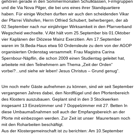
gehören gerade in den Sommermonaten Schulklassen, Firmgruppen
und die Via Nova Pilger, die bei uns eines ihrer Standquartiere
haben. Für einige Wochen durften wir auch den scheidenden Vikar
der Pfarrei Vilshofen, Herrn Otfried Schubert, beherbergen, der ab
02.September nach nur einjähriger Wirksamkeit in den Pfarrverband
Wegscheid wechselte. V.Abt hält vom 25.September bis 01.Oktober
vier Kaplänen der Diözese Mainz Exerzitien. Am 17.September
waren im St.Beda-Haus etwa 50 Ordensleute zu dem von der AGOP
organisierten Ordenstag versammelt. Frau Magistra Carina
Spernbour-Näpflin, die schon 2009 einen Studientag geleitet hat,
arbeitete mit den Teilnehmern am Thema „Zeit der Orden“
vorbei?...und siehe wir leben! Jesus Christus – Grund genug“.
Um noch mehr Gäste aufnehmen zu können, sind wir seit September
vergangenen Jahres dabei, den Nordflügel und den Pfortenbereich
des Klosters auszubauen. Geplant sind in den 3 Stockwerken
insgesamt 13 Einzelzimmer und 7 Doppelzimmer mit 27. Betten In
diese Umbaumaßnahmen soll auch der Empfangsbereich an der
Pforte mit einbezogen werden. Zur Zeit ist unser Maurerteam noch
mit den Roharbeiten beschäftigt.
Aus der Klostergemeinschaft ist zu berichten: Am 10.September