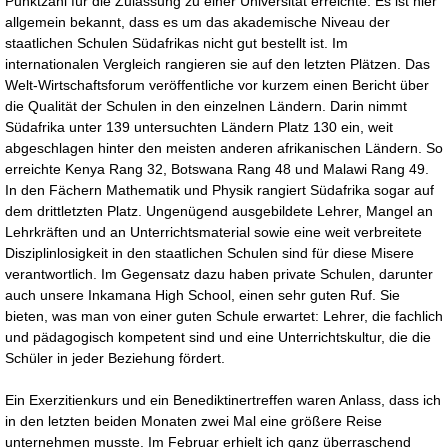
Punktzahl für die Zulassung zu einer Universität erreichte. Es ist hier
allgemein bekannt, dass es um das akademische Niveau der
staatlichen Schulen Südafrikas nicht gut bestellt ist. Im
internationalen Vergleich rangieren sie auf den letzten Plätzen. Das
Welt-Wirtschaftsforum veröffentliche vor kurzem einen Bericht über
die Qualität der Schulen in den einzelnen Ländern. Darin nimmt
Südafrika unter 139 untersuchten Ländern Platz 130 ein, weit
abgeschlagen hinter den meisten anderen afrikanischen Ländern. So
erreichte Kenya Rang 32, Botswana Rang 48 und Malawi Rang 49.
In den Fächern Mathematik und Physik rangiert Südafrika sogar auf
dem drittletzten Platz. Ungenügend ausgebildete Lehrer, Mangel an
Lehrkräften und an Unterrichtsmaterial sowie eine weit verbreitete
Disziplinlosigkeit in den staatlichen Schulen sind für diese Misere
verantwortlich. Im Gegensatz dazu haben private Schulen, darunter
auch unsere Inkamana High School, einen sehr guten Ruf. Sie
bieten, was man von einer guten Schule erwartet: Lehrer, die fachlich
und pädagogisch kompetent sind und eine Unterrichtskultur, die die
Schüler in jeder Beziehung fördert.
Ein Exerzitienkurs und ein Benediktinertreffen waren Anlass, dass ich
in den letzten beiden Monaten zwei Mal eine größere Reise
unternehmen musste. Im Februar erhielt ich ganz überraschend