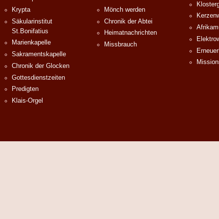
Klosterg
Krypta
Mönch werden
Kerzenw
Säkularinstitut
Chronik der Abtei
Afrika
St.Bonifatius
Heimatnachrichten
Elektro
Marienkapelle
Missbrauch
Erneuer
Sakramentskapelle
Mission
Chronik der Glocken
Gottesdienstzeiten
Predigten
Klais-Orgel