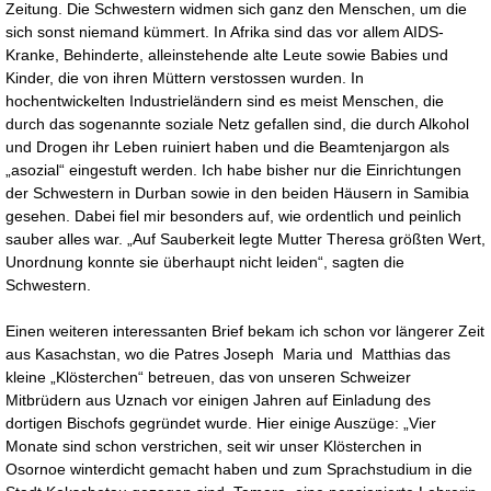
Zeitung. Die Schwestern widmen sich ganz den Menschen, um die
sich sonst niemand kümmert. In Afrika sind das vor allem AIDS-
Kranke, Behinderte, alleinstehende alte Leute sowie Babies und
Kinder, die von ihren Müttern verstossen wurden. In
hochentwickelten Industrieländern sind es meist Menschen, die
durch das sogenannte soziale Netz gefallen sind, die durch Alkohol
und Drogen ihr Leben ruiniert haben und die Beamtenjargon als
„asozial“ eingestuft werden. Ich habe bisher nur die Einrichtungen
der Schwestern in Durban sowie in den beiden Häusern in Samibia
gesehen. Dabei fiel mir besonders auf, wie ordentlich und peinlich
sauber alles war. „Auf Sauberkeit legte Mutter Theresa größten Wert,
Unordnung konnte sie überhaupt nicht leiden“, sagten die
Schwestern.
Einen weiteren interessanten Brief bekam ich schon vor längerer Zeit
aus Kasachstan, wo die Patres Joseph Maria und Matthias das
kleine „Klösterchen“ betreuen, das von unseren Schweizer
Mitbrüdern aus Uznach vor einigen Jahren auf Einladung des
dortigen Bischofs gegründet wurde. Hier einige Auszüge: „Vier
Monate sind schon verstrichen, seit wir unser Klösterchen in
Osornoe winterdicht gemacht haben und zum Sprachstudium in die