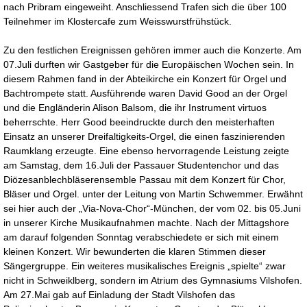
nach Pribram eingeweiht. Anschliessend Trafen sich die über 100
Teilnehmer im Klostercafe zum Weisswurstfrühstück.
Zu den festlichen Ereignissen gehören immer auch die Konzerte. Am
07.Juli durften wir Gastgeber für die Europäischen Wochen sein. In
diesem Rahmen fand in der Abteikirche ein Konzert für Orgel und
Bachtrompete statt. Ausführende waren David Good an der Orgel
und die Engländerin Alison Balsom, die ihr Instrument virtuos
beherrschte. Herr Good beeindruckte durch den meisterhaften
Einsatz an unserer Dreifaltigkeits-Orgel, die einen faszinierenden
Raumklang erzeugte. Eine ebenso hervorragende Leistung zeigte
am Samstag, dem 16.Juli der Passauer Studentenchor und das
Diözesanblechbläserensemble Passau mit dem Konzert für Chor,
Bläser und Orgel. unter der Leitung von Martin Schwemmer. Erwähnt
sei hier auch der „Via-Nova-Chor“-München, der vom 02. bis 05.Juni
in unserer Kirche Musikaufnahmen machte. Nach der Mittagshore
am darauf folgenden Sonntag verabschiedete er sich mit einem
kleinen Konzert. Wir bewunderten die klaren Stimmen dieser
Sängergruppe. Ein weiteres musikalisches Ereignis „spielte“ zwar
nicht in Schweiklberg, sondern im Atrium des Gymnasiums Vilshofen.
Am 27.Mai gab auf Einladung der Stadt Vilshofen das