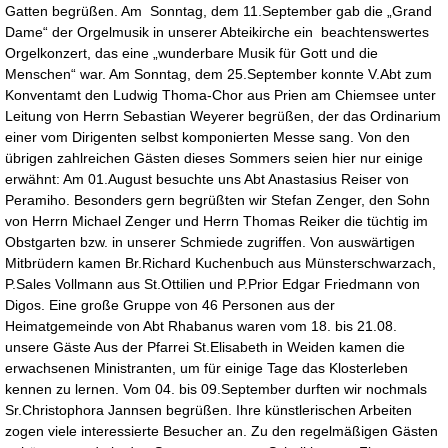
Gatten begrüßen. Am Sonntag, dem 11.September gab die „Grand
Dame“ der Orgelmusik in unserer Abteikirche ein beachtenswertes
Orgelkonzert, das eine „wunderbare Musik für Gott und die
Menschen“ war. Am Sonntag, dem 25.September konnte V.Abt zum
Konventamt den Ludwig Thoma-Chor aus Prien am Chiemsee unter
Leitung von Herrn Sebastian Weyerer begrüßen, der das Ordinarium
einer vom Dirigenten selbst komponierten Messe sang. Von den
übrigen zahlreichen Gästen dieses Sommers seien hier nur einige
erwähnt: Am 01.August besuchte uns Abt Anastasius Reiser von
Peramiho. Besonders gern begrüßten wir Stefan Zenger, den Sohn
von Herrn Michael Zenger und Herrn Thomas Reiker die tüchtig im
Obstgarten bzw. in unserer Schmiede zugriffen. Von auswärtigen
Mitbrüdern kamen Br.Richard Kuchenbuch aus Münsterschwarzach,
P.Sales Vollmann aus St.Ottilien und P.Prior Edgar Friedmann von
Digos. Eine große Gruppe von 46 Personen aus der
Heimatgemeinde von Abt Rhabanus waren vom 18. bis 21.08.
unsere Gäste Aus der Pfarrei St.Elisabeth in Weiden kamen die
erwachsenen Ministranten, um für einige Tage das Klosterleben
kennen zu lernen. Vom 04. bis 09.September durften wir nochmals
Sr.Christophora Jannsen begrüßen. Ihre künstlerischen Arbeiten
zogen viele interessierte Besucher an. Zu den regelmäßigen Gästen