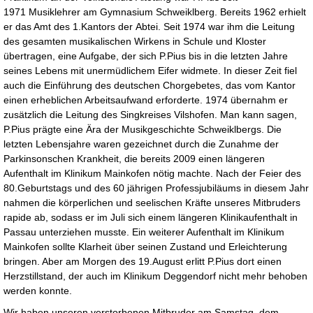
1971 Musiklehrer am Gymnasium Schweiklberg. Bereits 1962 erhielt
er das Amt des 1.Kantors der Abtei. Seit 1974 war ihm die Leitung
des gesamten musikalischen Wirkens in Schule und Kloster
übertragen, eine Aufgabe, der sich P.Pius bis in die letzten Jahre
seines Lebens mit unermüdlichem Eifer widmete. In dieser Zeit fiel
auch die Einführung des deutschen Chorgebetes, das vom Kantor
einen erheblichen Arbeitsaufwand erforderte. 1974 übernahm er
zusätzlich die Leitung des Singkreises Vilshofen. Man kann sagen,
P.Pius prägte eine Ära der Musikgeschichte Schweiklbergs. Die
letzten Lebensjahre waren gezeichnet durch die Zunahme der
Parkinsonschen Krankheit, die bereits 2009 einen längeren
Aufenthalt im Klinikum Mainkofen nötig machte. Nach der Feier des
80.Geburtstags und des 60 jährigen Professjubiläums in diesem Jahr
nahmen die körperlichen und seelischen Kräfte unseres Mitbruders
rapide ab, sodass er im Juli sich einem längeren Klinikaufenthalt in
Passau unterziehen musste. Ein weiterer Aufenthalt im Klinikum
Mainkofen sollte Klarheit über seinen Zustand und Erleichterung
bringen. Aber am Morgen des 19.August erlitt P.Pius dort einen
Herzstillstand, der auch im Klinikum Deggendorf nicht mehr behoben
werden konnte.
Wir haben unseren verstorbenen Mitbruder am Samstag, dem