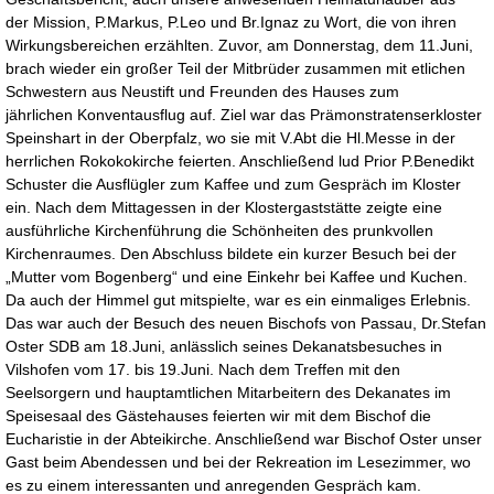
der Mission, P.Markus, P.Leo und Br.Ignaz zu Wort, die von ihren
Wirkungsbereichen erzählten. Zuvor, am Donnerstag, dem 11.Juni,
brach wieder ein großer Teil der Mitbrüder zusammen mit etlichen
Schwestern aus Neustift und Freunden des Hauses zum
jährlichen Konventausflug auf. Ziel war das Prämonstratenserkloster
Speinshart in der Oberpfalz, wo sie mit V.Abt die Hl.Messe in der
herrlichen Rokokokirche feierten. Anschließend lud Prior P.Benedikt
Schuster die Ausflügler zum Kaffee und zum Gespräch im Kloster
ein. Nach dem Mittagessen in der Klostergaststätte zeigte eine
ausführliche Kirchenführung die Schönheiten des prunkvollen
Kirchenraumes. Den Abschluss bildete ein kurzer Besuch bei der
„Mutter vom Bogenberg“ und eine Einkehr bei Kaffee und Kuchen.
Da auch der Himmel gut mitspielte, war es ein einmaliges Erlebnis.
Das war auch der Besuch des neuen Bischofs von Passau, Dr.Stefan
Oster SDB am 18.Juni, anlässlich seines Dekanatsbesuches in
Vilshofen vom 17. bis 19.Juni. Nach dem Treffen mit den
Seelsorgern und hauptamtlichen Mitarbeitern des Dekanates im
Speisesaal des Gästehauses feierten wir mit dem Bischof die
Eucharistie in der Abteikirche. Anschließend war Bischof Oster unser
Gast beim Abendessen und bei der Rekreation im Lesezimmer, wo
es zu einem interessanten und anregenden Gespräch kam.