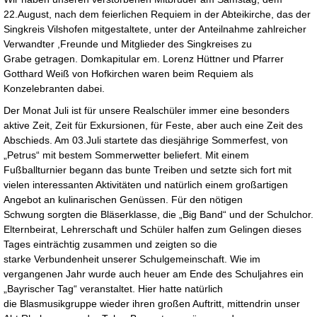
22.August, nach dem feierlichen Requiem in der Abteikirche, das der
Singkreis Vilshofen mitgestaltete, unter der Anteilnahme zahlreicher
Verwandter ,Freunde und Mitglieder des Singkreises zu
Grabe getragen. Domkapitular em. Lorenz Hüttner und Pfarrer
Gotthard Weiß von Hofkirchen waren beim Requiem als
Konzelebranten dabei.
Der Monat Juli ist für unsere Realschüler immer eine besonders
aktive Zeit, Zeit für Exkursionen, für Feste, aber auch eine Zeit des
Abschieds. Am 03.Juli startete das diesjährige Sommerfest, von
„Petrus“ mit bestem Sommerwetter beliefert. Mit einem
Fußballturnier begann das bunte Treiben und setzte sich fort mit
vielen interessanten Aktivitäten und natürlich einem großartigen
Angebot an kulinarischen Genüssen. Für den nötigen
Schwung sorgten die Bläserklasse, die „Big Band“ und der Schulchor.
Elternbeirat, Lehrerschaft und Schüler halfen zum Gelingen dieses
Tages einträchtig zusammen und zeigten so die
starke Verbundenheit unserer Schulgemeinschaft. Wie im
vergangenen Jahr wurde auch heuer am Ende des Schuljahres ein
„Bayrischer Tag“ veranstaltet. Hier hatte natürlich
die Blasmusikgruppe wieder ihren großen Auftritt, mittendrin unser