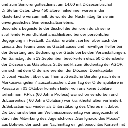
und zum Seniorengottesdienst um 14.00 mit Diözesanbischof
Dr.Stefan Oster. Etwa 450 ältere Teilnehmer waren in der
Klosterkirche versammelt. So wurde der Nachmittag für sie ein
unvergessliches Gemeinschaftserlebnis.
Besonders begeisterte der Bischof die Senioren durch seine
strahlende Freundlichkeit anschließend bei der persönlichen
Begegnung im Festzelt. Dankbar erwähnt sei hier aber auch der
Einsatz des Teams unseres Gästehauses und freiwilliger Helfer bei
der Bewirtung und Bedienung der Gäste bei beiden Veranstaltungen.
Am Samstag, dem 19.September, bevölkerten etwa 50 Ordensleute
der Diözese das Gästehaus St.Benedikt zum Studientag der AGOP,
um sich mit dem Ordensreferenten der Diözese, Domkapitular
Dr.Josef Fischer, über das Thema „Geistliche Berufung nach dem
Markusevangelium“ auszutauschen. Zum Tag der Ordensjubilare in
Passau am 03.Oktober konnten leider von uns keine Jubilare
teilnehmen. P.Pius (60 Jahre Profess) war schon verstorben und
Br.Laurentius ( 60 Jahre Oblation) war krankheitshalber verhindert.
Br.Sebastian war wieder als Unterstützung des Chores mit dabei.
Die Eucharistiefeier am Weltmissionssonntag war ausgezeichnet
durch die Mitwirkung des Jugendchores „San Ignacio des Moxos“
aus Bolivien, der auch am Nachmittag ein gut besuchtes Konzert mit