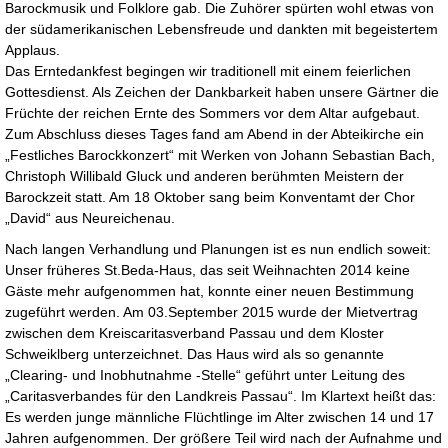
Barockmusik und Folklore gab. Die Zuhörer spürten wohl etwas von
der südamerikanischen Lebensfreude und dankten mit begeistertem
Applaus.
Das Erntedankfest begingen wir traditionell mit einem feierlichen
Gottesdienst. Als Zeichen der Dankbarkeit haben unsere Gärtner die
Früchte der reichen Ernte des Sommers vor dem Altar aufgebaut.
Zum Abschluss dieses Tages fand am Abend in der Abteikirche ein
„Festliches Barockkonzert“ mit Werken von Johann Sebastian Bach,
Christoph Willibald Gluck und anderen berühmten Meistern der
Barockzeit statt. Am 18 Oktober sang beim Konventamt der Chor
„David“ aus Neureichenau.
Nach langen Verhandlung und Planungen ist es nun endlich soweit:
Unser früheres St.Beda-Haus, das seit Weihnachten 2014 keine
Gäste mehr aufgenommen hat, konnte einer neuen Bestimmung
zugeführt werden. Am 03.September 2015 wurde der Mietvertrag
zwischen dem Kreiscaritasverband Passau und dem Kloster
Schweiklberg unterzeichnet. Das Haus wird als so genannte
„Clearing- und Inobhutnahme -Stelle“ geführt unter Leitung des
„Caritasverbandes für den Landkreis Passau“. Im Klartext heißt das:
Es werden junge männliche Flüchtlinge im Alter zwischen 14 und 17
Jahren aufgenommen. Der größere Teil wird nach der Aufnahme und