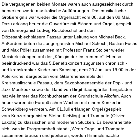
Die vergangenen beiden Monate waren auch ausgezeichnet durch
bemerkenswerte musikalische Aufführungen. Das musikalische
Großereignis war wieder die Orgelnacht vom 08. auf den 09.Mai.
Dazu erklang heuer die Ouvertüre mit Bläsern und Orgel, gespielt
von Domorganist Ludwig Ruckdeschel und den
Diözesanblechbläsern Passau unter Leitung von Michael Beck.
Außerdem boten die Jungorganisten Michael Schöch, Bastian Fuchs
und Max Pöller zusammen mit Professor Franz Stoiber wieder
Meisterleistungen auf der „Königin der Instrumente“. Ebenso
beeindruckend war das 5.Benefizkonzert zugunsten chronisch -
und krebskranker Kinder am Samstag, dem 20.Juni um 19.00 in der
Abteikirche, dargeboten vom Gitarrenensemble der
Kreismusikschule Passau, dem Saxophonensemble der Pop - und
Jazz Musikbox sowie der Band von Birgit Baumgärtler. Eingeladen
hat wie immer das Kochbuchteam der Grundschule Alkofen. Auch
heuer waren die Europäischen Wochen mit einem Konzert in
Schweiklberg vertreten. Am 01.Juli erklangen Orgel (gespielt
vom Konzertorganisten Stefan Kießling) und Trompete (Olivier
Lakota) zu klassischen und modernen Stücken. Es bewahrheitete
sich, was im Programmheft stand: „Wenn Orgel und Trompete
zusammen brausen und jubilieren, werden Himmelsmächte