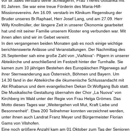
vor Br.Sales verstarb seine Schwägerin, Frau Theres Gottanka mit
81 Jahren. Sie war eine treue Förderin des Maria-Hilf-
Missionsvereins. Am 16.09. verstarb im Klinikum Regensburg der
Bruder unseres Br.Raphael, Herr Josef Lang, und am 27.09. Herr
Willy Knollmüller, der längere Zeit in unserer Ökonomie gearbeitet
hat und mit seiner Familie unserem Kloster eng verbunden war. Mit
ihnen allen sind wir im Gebet vereint.
In den vergangenen beiden Monaten gab es noch einige wichtige
berichtenswerte Anlässe und Veranstaltungen. Der Nachmittag des
26.September sah eine große Zahl von „ViaNova“- Pilgern in unserer
Abteikirche und anschließend im Festzelt hinter der Turnhalle. Sie
kamen zum 10 jährigen Bestehen des Europäischen Pilgerwegs auf
ihrer Sternwanderung aus Österreich, Böhmen und Bayern. Um
14.30 fand in der Abteikirche die ökumenische Schlussandacht mit
Abt Rhabanus und dem evangelischen Dekan Dr.Wolfgang Bub statt.
Die Musikalische Gestaltung übernahm der Chor „La Nuova“ von
Kirchberg im Wald unter der Regie von Frau Helga Grömes. Das
Motto dieses Tages war „Weitergehen voll Mut, Kraft Liebe und
Besonnenheit“. Etwa 200 Teilnehmer konnten verzeichnet werden,
unter ihnen auch Landrat Franz Meyer und Bürgermeister Florian
Gams von Vilshofen.
Eine noch größere Anzahl kam am 01.Oktober zum Tag der Senioren