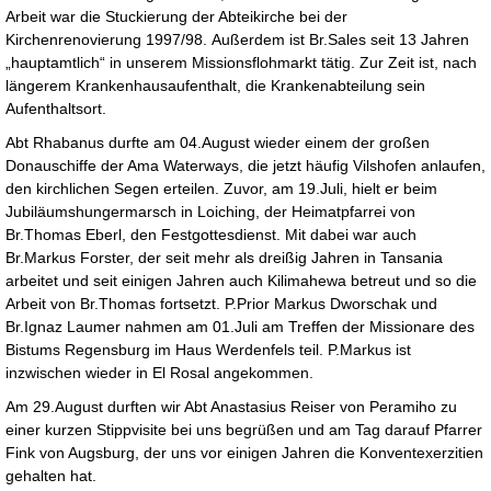
Arbeit war die Stuckierung der Abteikirche bei der
Kirchenrenovierung 1997/98. Außerdem ist Br.Sales seit 13 Jahren
„hauptamtlich“ in unserem Missionsflohmarkt tätig. Zur Zeit ist, nach
längerem Krankenhausaufenthalt, die Krankenabteilung sein
Aufenthaltsort.
Abt Rhabanus durfte am 04.August wieder einem der großen
Donauschiffe der Ama Waterways, die jetzt häufig Vilshofen anlaufen,
den kirchlichen Segen erteilen. Zuvor, am 19.Juli, hielt er beim
Jubiläumshungermarsch in Loiching, der Heimatpfarrei von
Br.Thomas Eberl, den Festgottesdienst. Mit dabei war auch
Br.Markus Forster, der seit mehr als dreißig Jahren in Tansania
arbeitet und seit einigen Jahren auch Kilimahewa betreut und so die
Arbeit von Br.Thomas fortsetzt. P.Prior Markus Dworschak und
Br.Ignaz Laumer nahmen am 01.Juli am Treffen der Missionare des
Bistums Regensburg im Haus Werdenfels teil. P.Markus ist
inzwischen wieder in El Rosal angekommen.
Am 29.August durften wir Abt Anastasius Reiser von Peramiho zu
einer kurzen Stippvisite bei uns begrüßen und am Tag darauf Pfarrer
Fink von Augsburg, der uns vor einigen Jahren die Konventexerzitien
gehalten hat.