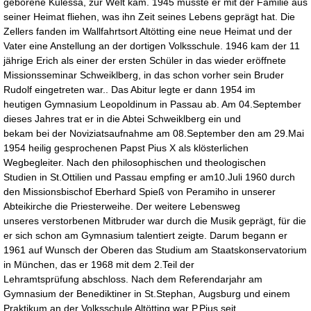
geborene Kulessa, zur Welt kam. 1945 musste er mit der Familie aus
seiner Heimat fliehen, was ihn Zeit seines Lebens geprägt hat. Die
Zellers fanden im Wallfahrtsort Altötting eine neue Heimat und der
Vater eine Anstellung an der dortigen Volksschule. 1946 kam der 11
jährige Erich als einer der ersten Schüler in das wieder eröffnete
Missionsseminar Schweiklberg, in das schon vorher sein Bruder
Rudolf eingetreten war.. Das Abitur legte er dann 1954 im
heutigen Gymnasium Leopoldinum in Passau ab. Am 04.September
dieses Jahres trat er in die Abtei Schweiklberg ein und
bekam bei der Noviziatsaufnahme am 08.September den am 29.Mai
1954 heilig gesprochenen Papst Pius X als
klösterlichen
Wegbegleiter. Nach den philosophischen und theologischen
Studien in St.Ottilien und Passau empfing er am10.Juli 1960 durch
den Missionsbischof Eberhard Spieß von Peramiho in unserer
Abteikirche die Priesterweihe. Der weitere Lebensweg
unseres verstorbenen Mitbruder war durch die Musik geprägt, für die
er sich schon am Gymnasium talentiert zeigte. Darum begann er
1961 auf Wunsch der Oberen das Studium am Staatskonservatorium
in München, das er 1968 mit dem 2.Teil der
Lehramtsprüfung abschloss. Nach dem Referendarjahr am
Gymnasium der Benediktiner in St.Stephan, Augsburg und einem
Praktikum an der Volksschule Altötting war P.Pius seit