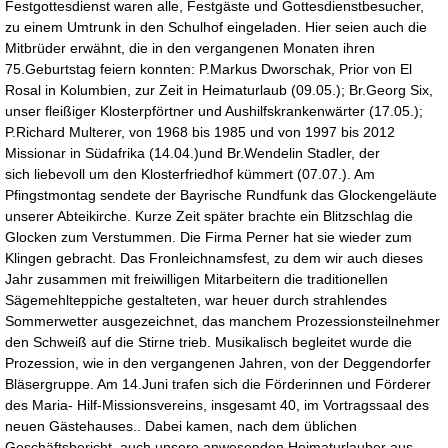
Festgottesdienst waren alle, Festgäste und Gottesdienstbesucher,
zu einem Umtrunk in den Schulhof eingeladen. Hier seien auch die
Mitbrüder erwähnt, die in den vergangenen Monaten ihren
75.Geburtstag feiern konnten: P.Markus Dworschak, Prior von El
Rosal in Kolumbien, zur Zeit in Heimaturlaub (09.05.); Br.Georg Six,
unser fleißiger Klosterpförtner und Aushilfskrankenwärter (17.05.);
P.Richard Multerer, von 1968 bis 1985 und von 1997 bis 2012
Missionar in Südafrika (14.04.)und Br.Wendelin Stadler, der
sich liebevoll um den Klosterfriedhof kümmert (07.07.). Am
Pfingstmontag sendete der Bayrische Rundfunk das Glockengeläute
unserer Abteikirche. Kurze Zeit später brachte ein Blitzschlag die
Glocken zum Verstummen. Die Firma Perner hat sie wieder zum
Klingen gebracht. Das Fronleichnamsfest, zu dem wir auch dieses
Jahr zusammen mit freiwilligen Mitarbeitern die traditionellen
Sägemehlteppiche gestalteten, war heuer durch strahlendes
Sommerwetter ausgezeichnet, das manchem Prozessionsteilnehmer
den Schweiß auf die Stirne trieb. Musikalisch begleitet wurde die
Prozession, wie in den vergangenen Jahren, von der Deggendorfer
Bläsergruppe. Am 14.Juni trafen sich die Förderinnen und Förderer
des Maria- Hilf-Missionsvereins, insgesamt 40, im Vortragssaal des
neuen Gästehauses.. Dabei kamen, nach dem üblichen
Geschäftsbericht, auch unsere anwesenden Heimaturlauber aus