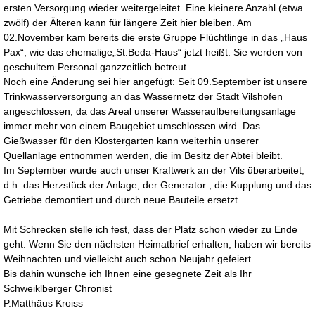
ersten Versorgung wieder weitergeleitet. Eine kleinere Anzahl (etwa
zwölf) der Älteren kann für längere Zeit hier bleiben. Am
02.November kam bereits die erste Gruppe Flüchtlinge in das „Haus
Pax“, wie das ehemalige„St.Beda-Haus“ jetzt heißt. Sie werden von
geschultem Personal ganzzeitlich betreut.
Noch eine Änderung sei hier angefügt: Seit 09.September ist unsere
Trinkwasserversorgung an das Wassernetz der Stadt Vilshofen
angeschlossen, da das Areal unserer Wasseraufbereitungsanlage
immer mehr von einem Baugebiet umschlossen wird. Das
Gießwasser für den Klostergarten kann weiterhin unserer
Quellanlage entnommen werden, die im Besitz der Abtei bleibt.
Im September wurde auch unser Kraftwerk an der Vils überarbeitet,
d.h. das Herzstück der Anlage, der Generator , die Kupplung und das
Getriebe demontiert und durch neue Bauteile ersetzt.
Mit Schrecken stelle ich fest, dass der Platz schon wieder zu Ende
geht. Wenn Sie den nächsten Heimatbrief erhalten, haben wir bereits
Weihnachten und vielleicht auch schon Neujahr gefeiert.
Bis dahin wünsche ich Ihnen eine gesegnete Zeit als Ihr
Schweiklberger Chronist
P.Matthäus Kroiss