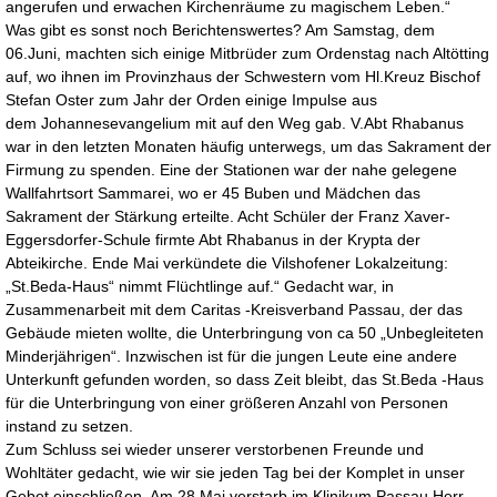
angerufen und erwachen Kirchenräume zu magischem Leben.“
Was gibt es sonst noch Berichtenswertes? Am Samstag, dem
06.Juni, machten sich einige Mitbrüder zum Ordenstag nach Altötting
auf, wo ihnen im Provinzhaus der Schwestern vom Hl.Kreuz Bischof
Stefan Oster zum Jahr der Orden einige Impulse aus
dem Johannesevangelium mit auf den Weg gab. V.Abt Rhabanus
war in den letzten Monaten häufig unterwegs, um das Sakrament der
Firmung zu spenden. Eine der Stationen war der nahe gelegene
Wallfahrtsort Sammarei, wo er 45 Buben und Mädchen das
Sakrament der Stärkung erteilte. Acht Schüler der Franz Xaver-
Eggersdorfer-Schule firmte Abt Rhabanus in der Krypta der
Abteikirche. Ende Mai verkündete die Vilshofener Lokalzeitung:
„St.Beda-Haus“ nimmt Flüchtlinge auf.“ Gedacht war, in
Zusammenarbeit mit dem Caritas -Kreisverband Passau, der das
Gebäude mieten wollte, die Unterbringung von ca 50 „Unbegleiteten
Minderjährigen“. Inzwischen ist für die jungen Leute eine andere
Unterkunft gefunden worden, so dass Zeit bleibt, das St.Beda -Haus
für die Unterbringung von einer größeren Anzahl von Personen
instand zu setzen.
Zum Schluss sei wieder unserer verstorbenen Freunde und
Wohltäter gedacht, wie wir sie jeden Tag bei der Komplet in unser
Gebet einschließen. Am 28.Mai verstarb im Klinikum Passau Herr