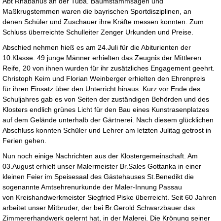
Abt Rhabanus an der Tuba. Baumstammsägen und
Maßkrugstemmen waren die bayrischen Sportdisziplinen, an
denen Schüler und Zuschauer ihre Kräfte messen konnten. Zum
Schluss überreichte Schulleiter Zenger Urkunden und Preise.
Abschied nehmen hieß es am 24.Juli für die Abiturienten der
10.Klasse. 49 junge Männer erhielten das Zeugnis der Mittleren
Reife, 20 von ihnen wurden für ihr zusätzliches Engagement geehrt.
Christoph Keim und Florian Weinberger erhielten den Ehrenpreis
für ihren Einsatz über den Unterricht hinaus. Kurz vor Ende des
Schuljahres gab es von Seiten der zuständigen Behörden und des
Klosters endlich grünes Licht für den Bau eines Kunstrasenplatzes
auf dem Gelände unterhalb der Gärtnerei. Nach diesem glücklichen
Abschluss konnten Schüler und Lehrer am letzten Julitag getrost in
Ferien gehen.
Nun noch einige Nachrichten aus der Klostergemeinschaft. Am
03.August erhielt unser Malermeister Br.Sales Gottanka in einer
kleinen Feier im Speisesaal des Gästehauses St.Benedikt die
sogenannte Amtsehrenurkunde der Maler-Innung Passau
von Kreishandwerkmeister Siegfried Piske überreicht. Seit 60 Jahren
arbeitet unser Mitbruder, der bei Br.Gerold Schwarzbauer das
Zimmererhandwerk gelernt hat, in der Malerei. Die Krönung seiner