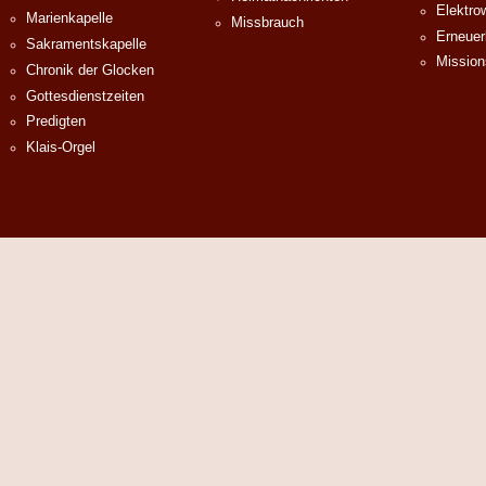
Elektro
Marienkapelle
Missbrauch
Erneuer
Sakramentskapelle
Mission
Chronik der Glocken
Gottesdienstzeiten
Predigten
Klais-Orgel