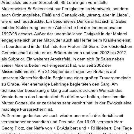
Arbeitsfeld bis zum Sterbebett. 48 Lehrlingen vermittelte
Malermeister Br.Sales nicht nur Fertigkeiten im Handwerk, sondern
auch Ordnungsliebe, Fleiß und Genauigkeit, „streng, aber in Liebe“,
wie er sich ausdrückte. Ein besonderes Denkmal hat sich Br.Sales
mit der Stukkierung unserer Abteikirche bei der Innenrenovation
1997/98 gesetzt. Außer der unermüdlichen Tätigkeit in der Malerei
engagierte sich unser Mitbruder auch als Helfer beim Krankendienst
in Lourdes und in der Behinderten-Fraternität Gern. Der klösterlichen
Gemeinschaft diente er als Brüderobmann und von 2002 bis 2012
als Subprior. Ein weiteres Arbeitsfeld, in dem sich Br.Sales neben
seiner Malerarbeiten voll eingesetzt hat, war seit 2002 der
Missionsflohmarkt. Am 21.September trugen wir Br.Sales auf
unserem Klosterfriedhof in Begleitung einer großen Trauergemeinde
zu Grabe. Vier ehemalige Lehrlinge begleiteten den Sarg. Am
Schluss der Beisetzung erklang auf ausdrücklichen Wunsch des
Verstorbenen das Lourdeslied. So dürfen wir hoffen, dass ihm die
Mutter Gottes, die er zeitlebens sehr verehrt hat, in der Ewigkeit eine
mächtige Fürsprecherin ist.
Außerdem gedenken wir auch wieder unserer in der Berichtszeit
verstorbenenVerwandten und Freunde. Am 13.09. verstarb Herr
Georg Plötz, der Neffe von + Br.Adalbert und + P.Hildebert. Drei Tage