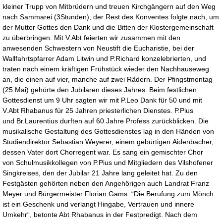
kleiner Trupp von Mitbrüdern und treuen Kirchgängern auf den Weg
nach Sammarei (3Stunden), der Rest des Konventes folgte nach, um
der Mutter Gottes den Dank und die Bitten der Klostergemeinschaft
zu überbringen. Mit V.Abt feierten wir zusammen mit den
anwesenden Schwestern von Neustift die Eucharistie, bei der
Wallfahrtspfarrer Adam Litwin und P.Richard konzelebrierten, und
traten nach einem kräftigen Frühstück wieder den Nachhauseweg
an, die einen auf vier, manche auf zwei Rädern. Der Pfingstmontag
(25.Mai) gehörte den Jubilaren dieses Jahres. Beim festlichen
Gottesdienst um 9 Uhr sagten wir mit P.Leo Dank für 50 und mit
V.Abt Rhabanus für 25 Jahren priesterlichen Dienstes. P.Pius
und Br.Laurentius durften auf 60 Jahre Profess zurückblicken. Die
musikalische Gestaltung des Gottesdienstes lag in den Händen von
Studiendirektor Sebastian Weyerer, einem gebürtigen Aidenbacher,
dessen Vater dort Chorregent war. Es sang ein gemischter Chor
von Schulmusikkollegen von P.Pius und Mitgliedern des Vilshofener
Singkreises, den der Jubilar 21 Jahre lang geleitet hat. Zu den
Festgästen gehörten neben den Angehörigen auch Landrat Franz
Meyer und Bürgermeister Florian Gams. “Die Berufung zum Mönch
ist ein Geschenk und verlangt Hingabe, Vertrauen und innere
Umkehr“, betonte Abt Rhabanus in der Festpredigt. Nach dem