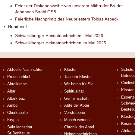
Feier der Diakonenweihe von unserem Mitbruder Bruder
Johannes Strahl OSB
Feierliche Nachprimiz des Neupriesters Tobias Asbeck
Rundbrief
Schweiklberger Heimatnachrichten - Mai 2026
Schweiklberger Heimatnachrichten im Mai 2025
Aktuelle Nachrichten
Kloster
Schule,
Betrieb
Presseartikel
Tage im Kloster
Coelest
Abteikirche
Wir beten für Sie
Kloster
Altar
Spiritualität
Essenze
Altarkreuz
Gemeinschaft
Schweik
Ambo
Äbte der Abtei
Bestell
Chorkapelle
Verstorbene
Klosterg
Krypta
Mönch werden
Kerzenw
Säkularinstitut
Chronik der Abtei
Afrika
St.Bonifatius
Heimatnachrichten