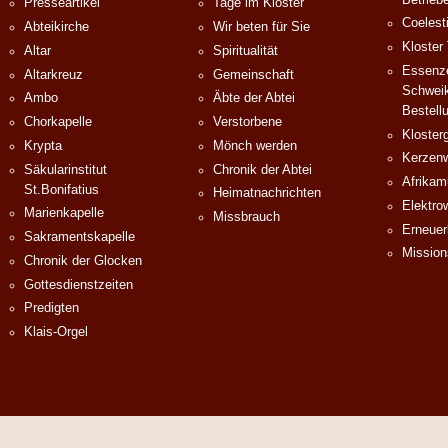
Presseartikel
Tage im Kloster
Coelest
Abteikirche
Wir beten für Sie
Kloster
Altar
Spiritualität
Essenze
Altarkreuz
Gemeinschaft
Schweik
Ambo
Äbte der Abtei
Bestell
Chorkapelle
Verstorbene
Klosterg
Krypta
Mönch werden
Kerzenw
Säkularinstitut
Chronik der Abtei
Afrika
St.Bonifatius
Heimatnachrichten
Elektro
Marienkapelle
Missbrauch
Erneuer
Sakramentskapelle
Mission
Chronik der Glocken
Gottesdienstzeiten
Predigten
Klais-Orgel