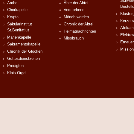
Schweik
Ambo
Äbte der Abtei
Bestell
Chorkapelle
Verstorbene
Klosterg
Krypta
Mönch werden
Kerzenw
Säkularinstitut
Chronik der Abtei
Afrika
St.Bonifatius
Heimatnachrichten
Elektro
Marienkapelle
Missbrauch
Erneuer
Sakramentskapelle
Mission
Chronik der Glocken
Gottesdienstzeiten
Predigten
Klais-Orgel