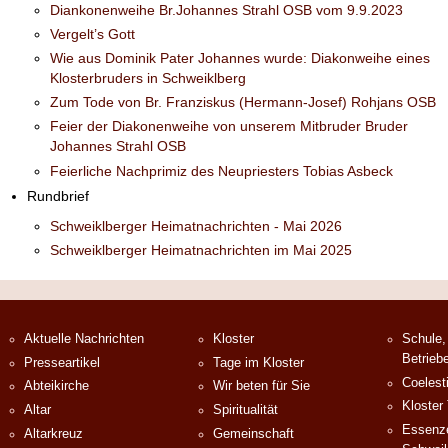
Diankonenweihe Br.Johannes Strahl OSB vom 9.9.2023
Vergelt’s Gott
Wie aus Dominik Pater Johannes wurde: Diakonweihe eines
Klosterbruders in Schweiklberg
Zum Tode von Br. Franziskus (Hermann-Josef) Rohjans OSB
Feier der Diakonenweihe von unserem Mitbruder Bruder
Johannes Strahl OSB
Feierliche Nachprimiz des Neupriesters Tobias Asbeck
Rundbrief
Schweiklberger Heimatnachrichten - Mai 2026
Schweiklberger Heimatnachrichten im Mai 2025
Aktuelle Nachrichten
Kloster
Schule,
Betrieb
Presseartikel
Tage im Kloster
Coelest
Abteikirche
Wir beten für Sie
Kloster
Altar
Spiritualität
Essenze
Altarkreuz
Gemeinschaft