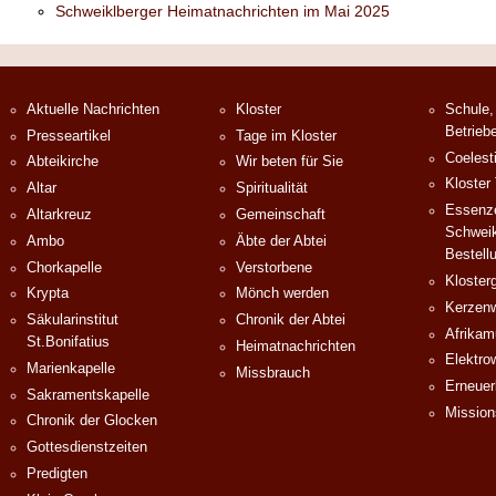
Schweiklberger Heimatnachrichten im Mai 2025
Aktuelle Nachrichten
Kloster
Schule,
Betrieb
Presseartikel
Tage im Kloster
Coelest
Abteikirche
Wir beten für Sie
Kloster
Altar
Spiritualität
Essenze
Altarkreuz
Gemeinschaft
Schweik
Ambo
Äbte der Abtei
Bestell
Chorkapelle
Verstorbene
Klosterg
Krypta
Mönch werden
Kerzenw
Säkularinstitut
Chronik der Abtei
Afrika
St.Bonifatius
Heimatnachrichten
Elektro
Marienkapelle
Missbrauch
Erneuer
Sakramentskapelle
Mission
Chronik der Glocken
Gottesdienstzeiten
Predigten