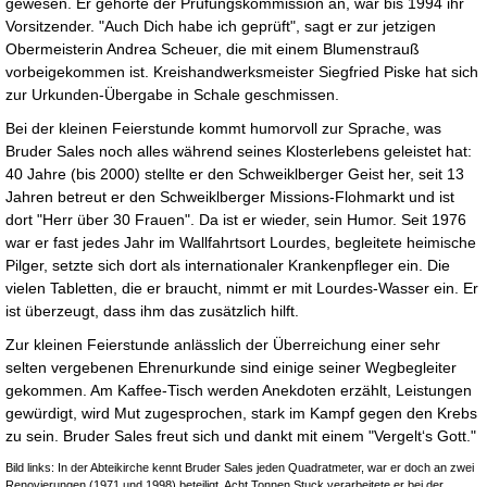
gewesen. Er gehörte der Prüfungskommission an, war bis 1994 ihr
Vorsitzender. "Auch Dich habe ich geprüft", sagt er zur jetzigen
Obermeisterin Andrea Scheuer, die mit einem Blumenstrauß
vorbeigekommen ist. Kreishandwerksmeister Siegfried Piske hat sich
zur Urkunden-Übergabe in Schale geschmissen.
Bei der kleinen Feierstunde kommt humorvoll zur Sprache, was
Bruder Sales noch alles während seines Klosterlebens geleistet hat:
40 Jahre (bis 2000) stellte er den Schweiklberger Geist her, seit 13
Jahren betreut er den Schweiklberger Missions-Flohmarkt und ist
dort "Herr über 30 Frauen". Da ist er wieder, sein Humor. Seit 1976
war er fast jedes Jahr im Wallfahrtsort Lourdes, begleitete heimische
Pilger, setzte sich dort als internationaler Krankenpfleger ein. Die
vielen Tabletten, die er braucht, nimmt er mit Lourdes-Wasser ein. Er
ist überzeugt, dass ihm das zusätzlich hilft.
Zur kleinen Feierstunde anlässlich der Überreichung einer sehr
selten vergebenen Ehrenurkunde sind einige seiner Wegbegleiter
gekommen. Am Kaffee-Tisch werden Anekdoten erzählt, Leistungen
gewürdigt, wird Mut zugesprochen, stark im Kampf gegen den Krebs
zu sein. Bruder Sales freut sich und dankt mit einem "Vergelt‘s Gott."
Bild links: In der Abteikirche kennt Bruder Sales jeden Quadratmeter, war er doch an zwei
Renovierungen (1971 und 1998) beteiligt. Acht Tonnen Stuck verarbeitete er bei der