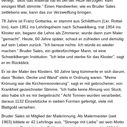
verlegt. "Bloß das Material hat es bei der Hitze verzogen. Kein
einziges Maß stimmte." Einen Handwerker, wie es Bruder Sales
zeitlebens war, kann das zur Verzweiflung bringen.
78 Jahre ist Franz Gottanka, er stammt aus Schildthurn (Lkr. Rottal-
Inn), kam 1951 ins Lehrlingsheim nach Schweiklberg, trat 1954 ins
Kloster ein, begann die Lehre als Zimmerer, wurde dann zum Maler
"gemacht". Heute, 60 Jahre später, schaut er zufrieden und demütig
auf sein Leben zurück. "Ich bereue nichts. Ich würde es wieder
machen." Bruder Sales, ein gottesfürchtiger Mann, ist eine
Schweiklberger Institution. "Ich lebe und sterbe für das Kloster", sagt
er im Rückblick.
Er ist der Maler des Klosters. 60 Jahre lang kümmerte er sich darum,
dass "Boden, Decke und Wand" stets in Ordnung waren. "Meine
Krönung war die Kirchenrenovierung", sagt er mit gebrochener, von
Krankheit gezeichneter Stimme. "Ich hatte keine Ahnung von Stuck,
also habe ich es mir beigebracht." Acht Tonnen wurden verarbeitet,
daraus 1132 Einzelstücke in sieben Formen gefertigt, viele mit
Blattgold versehen.
Bruder Sales ist Mitglied der Malerinnung. Als Malermeister (seit
1963) bildete er 42 Lehrlinge aus, "Strenge mit Liebe" sei sein Motto