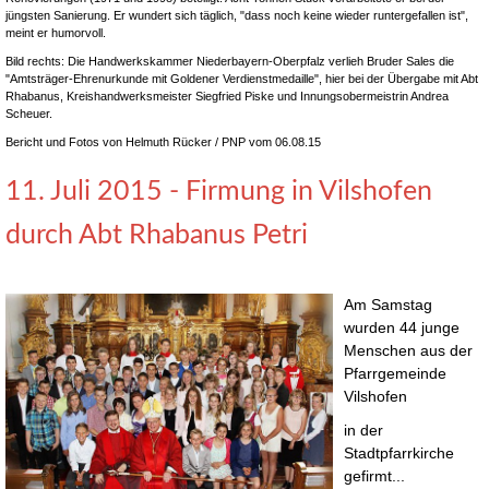
jüngsten Sanierung. Er wundert sich täglich, "dass noch keine wieder runtergefallen ist",
meint er humorvoll.
Bild rechts: Die Handwerkskammer Niederbayern-Oberpfalz verlieh Bruder Sales die
"Amtsträger-Ehrenurkunde mit Goldener Verdienstmedaille", hier bei der Übergabe mit Abt
Rhabanus, Kreishandwerksmeister Siegfried Piske und Innungsobermeistrin Andrea
Scheuer.
Bericht und Fotos von Helmuth Rücker / PNP vom 06.08.15
11. Juli 2015 - Firmung in Vilshofen
durch Abt Rhabanus Petri
Am Samstag
wurden 44 junge
Menschen aus der
Pfarrgemeinde
Vilshofen
in der
Stadtpfarrkirche
gefirmt...