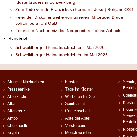
Klosterbruders in Schweiklberg
Zum Tode von Br. Franziskus (Hermann-Josef) Rohjans OSB
Feier der Diakonenweihe von unserem Mitbruder Bruder
Johannes Strahl OSB
Feierliche Nachprimiz des Neupriesters Tobias Asbeck
Rundbrief
Schweiklberger Heimatnachrichten - Mai 2026
Schweiklberger Heimatnachrichten im Mai 2025
Aktuelle Nachrichten
Kloster
Schule,
Betrieb
Presseartikel
Tage im Kloster
Coelest
Abteikirche
Wir beten für Sie
Kloster
Altar
Spiritualität
Essenze
Altarkreuz
Gemeinschaft
Schweik
Ambo
Äbte der Abtei
Bestell
Chorkapelle
Verstorbene
Klosterg
Krypta
Mönch werden
Kerzenw