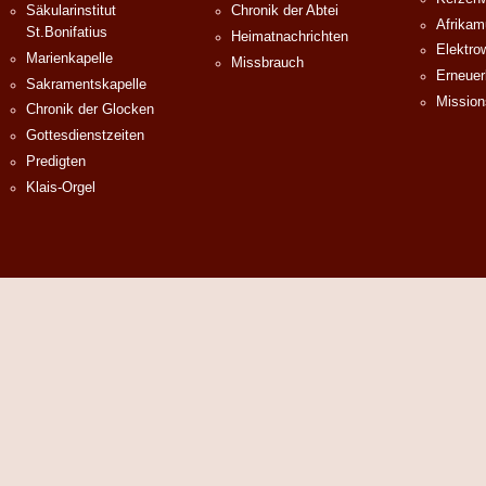
Säkularinstitut
Chronik der Abtei
Afrika
St.Bonifatius
Heimatnachrichten
Elektro
Marienkapelle
Missbrauch
Erneuer
Sakramentskapelle
Mission
Chronik der Glocken
Gottesdienstzeiten
Predigten
Klais-Orgel