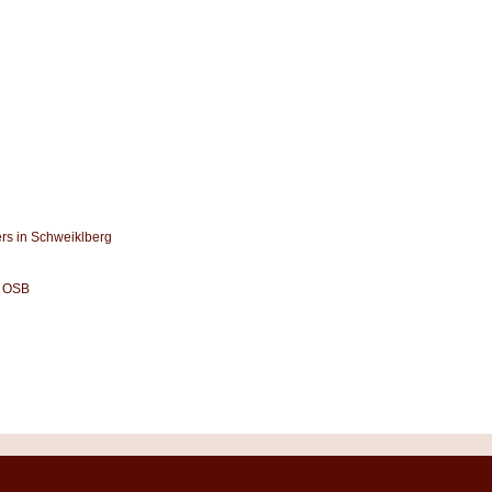
rs in Schweiklberg
l OSB