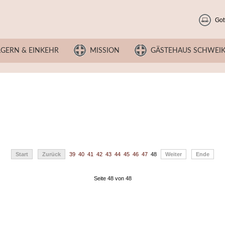
Got
LGERN & EINKEHR
MISSION
GÄSTEHAUS SCHWEI
Start
Zurück
39
40
41
42
43
44
45
46
47
48
Weiter
Ende
Seite 48 von 48