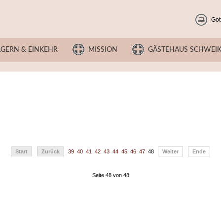
Got
LGERN & EINKEHR
MISSION
GÄSTEHAUS SCHWEI
Start
Zurück
39
40
41
42
43
44
45
46
47
48
Weiter
Ende
Seite 48 von 48