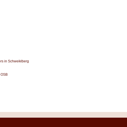
rs in Schweiklberg
l OSB